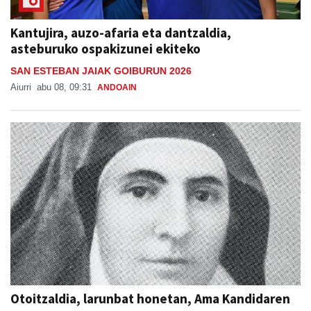
Kantujira, auzo-afaria eta dantzaldia,
asteburuko ospakizunei ekiteko
SAN ESTEBAN JAIAK GOIBURUN 2026
Aiurri
abu 08, 09:31
ANDOAIN
Otoitzaldia, larunbat honetan, Ama Kandidaren