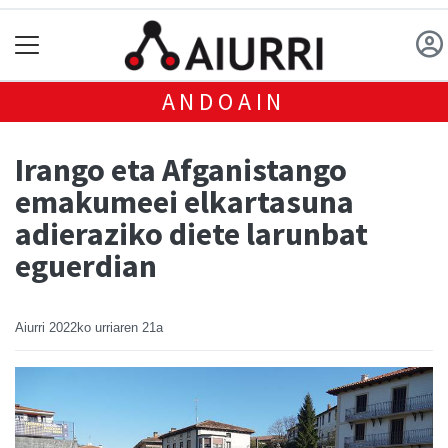
ANDOAIN
Irango eta Afganistango
emakumeei elkartasuna
adieraziko diete larunbat
eguerdian
Aiurri
2022ko urriaren 21a