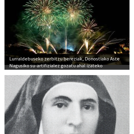
Lurraldebuseko zerbitzu bereziak, Donostiako Aste
Nagusiko su-artifizialez gozatu ahal izateko