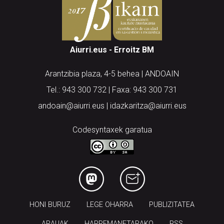
Aiurri.eus - Erroitz BM
Arantzibia plaza, 4-5 behea | ANDOAIN
Tel.: 943 300 732 | Faxa: 943 300 731
andoain@aiurri.eus | idazkaritza@aiurri.eus
Codesyntaxek garatua
HONI BURUZ
LEGE OHARRA
PUBLIZITATEA
ARAUAK
HARREMANETARAKO
RSS