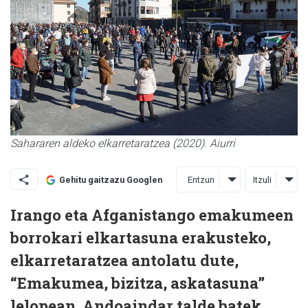
Sahararen aldeko elkarretaratzea (2020). Aiurri
Entzun
Itzuli
Gehitu gaitzazu Googlen
Irango eta Afganistango emakumeen
borrokari elkartasuna erakusteko,
elkarretaratzea antolatu dute,
“Emakumea, bizitza, askatasuna”
lelopean. Andoaindar talde batek