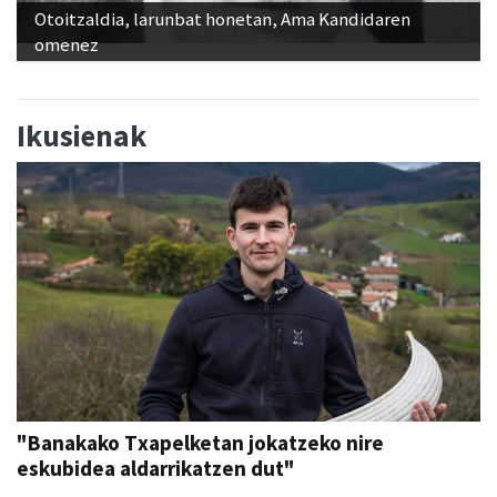
Otoitzaldia, larunbat honetan, Ama Kandidaren
omenez
Ikusienak
"Banakako Txapelketan jokatzeko nire
eskubidea aldarrikatzen dut"