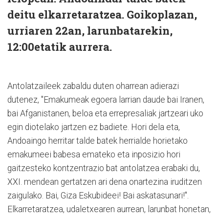
deitu elkarretaratzea. Goikoplazan,
urriaren 22an, larunbatarekin,
12:00etatik aurrera.
Antolatzaileek zabaldu duten oharrean adierazi
dutenez, "Emakumeak egoera larrian daude bai Iranen,
bai Afganistanen, beloa eta errepresaliak jartzeari uko
egin diotelako jartzen ez badiete. Hori dela eta,
Andoaingo herritar talde batek herrialde horietako
emakumeei babesa emateko eta inposizio hori
gaitzesteko kontzentrazio bat antolatzea erabaki du,
XXI. mendean gertatzen ari dena onartezina iruditzen
zaigulako. Bai, Giza Eskubideei! Bai askatasunari!".
Elkarretaratzea, udaletxearen aurrean, larunbat honetan,