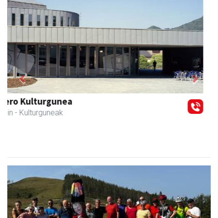
Previous
Next
Coviran Karrika
Andoain
- Janari-dendak