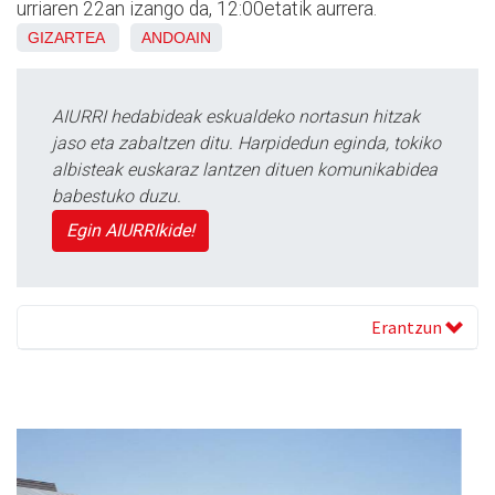
urriaren 22an izango da, 12:00etatik aurrera.
GIZARTEA
ANDOAIN
AIURRI hedabideak eskualdeko nortasun hitzak
jaso eta zabaltzen ditu. Harpidedun eginda, tokiko
albisteak euskaraz lantzen dituen komunikabidea
babestuko duzu.
Egin AIURRIkide!
Erantzun