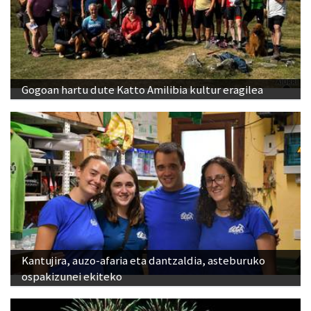
Gogoan hartu dute Katto Amilibia kultur eragilea
Kantujira, auzo-afaria eta dantzaldia, asteburuko
ospakizunei ekiteko