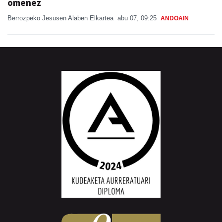
omenez
Berrozpeko Jesusen Alaben Elkartea
abu 07, 09:25
ANDOAIN