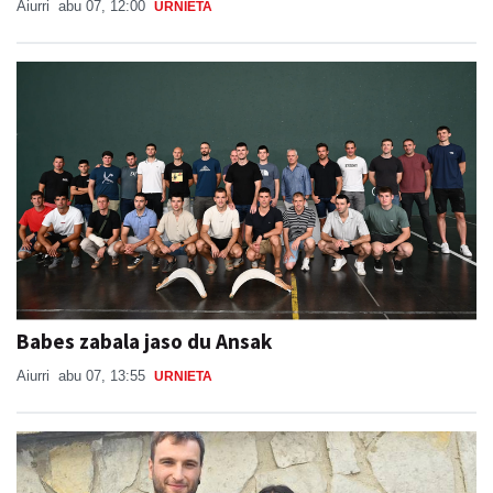
Aiurri
abu 07, 12:00
URNIETA
Babes zabala jaso du Ansak
Aiurri
abu 07, 13:55
URNIETA