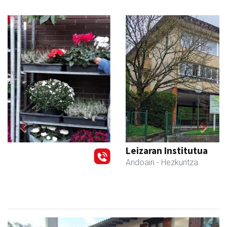
Previous
Next
Leizaran Institutua
Andoain
- Hezkuntza