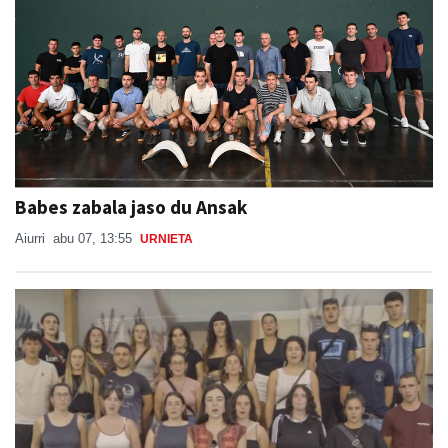
Babes zabala jaso du Ansak
Aiurri
abu 07, 13:55
URNIETA