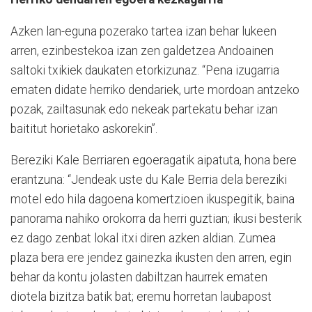
Azken lan-eguna pozerako tartea izan behar lukeen
arren, ezinbestekoa izan zen galdetzea Andoainen
saltoki txikiek daukaten etorkizunaz. “Pena izugarria
ematen didate herriko dendariek, urte mordoan antzeko
pozak, zailtasunak edo nekeak partekatu behar izan
baititut horietako askorekin”.
Bereziki Kale Berriaren egoeragatik aipatuta, hona bere
erantzuna: “Jendeak uste du Kale Berria dela bereziki
motel edo hila dagoena komertzioen ikuspegitik, baina
panorama nahiko orokorra da herri guztian; ikusi besterik
ez dago zenbat lokal itxi diren azken aldian. Zumea
plaza bera ere jendez gainezka ikusten den arren, egin
behar da kontu jolasten dabiltzan haurrek ematen
diotela bizitza batik bat; eremu horretan laubapost