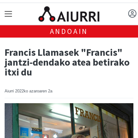
ANDOAIN
Francis Llamasek "Francis"
jantzi-dendako atea betirako
itxi du
Aiurri
2022ko azaroaren 2a