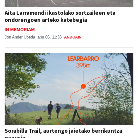
Aita Larramendi ikastolako sortzaileen eta
ondorengoen arteko katebegia
IN MEMORIAM
Jon Ander Ubeda
abu 06, 11:38
ANDOAIN
Sorabilla Trail, aurtengo jaietako berrikuntza
nagusia