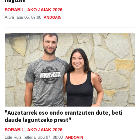
SORABILLAKO JAIAK 2026
Aiurri
abu 06, 07:00
ANDOAIN
"Auzotarrek oso ondo erantzuten dute, beti
daude laguntzeko prest"
SORABILLAKO JAIAK 2026
Lide Ruiz Telleria
abu 07, 08:00
ANDOAIN