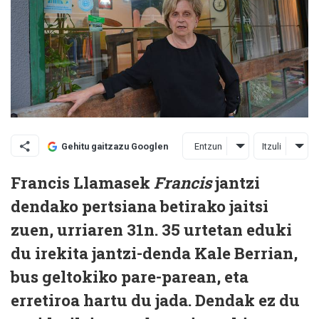
Entzun
Itzuli
Gehitu gaitzazu Googlen
Francis Llamasek
Francis
jantzi
dendako pertsiana betirako jaitsi
zuen, urriaren 31n. 35 urtetan eduki
du irekita jantzi-denda Kale Berrian,
bus geltokiko pare-parean, eta
erretiroa hartu du jada. Dendak ez du