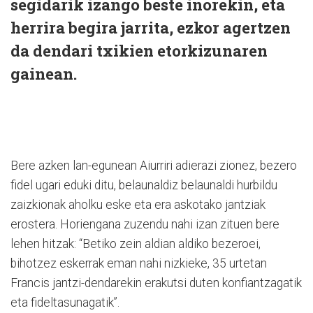
segidarik izango beste inorekin, eta
herrira begira jarrita, ezkor agertzen
da dendari txikien etorkizunaren
gainean.
Bere azken lan-egunean Aiurriri adierazi zionez, bezero
fidel ugari eduki ditu, belaunaldiz belaunaldi hurbildu
zaizkionak aholku eske eta era askotako jantziak
erostera. Horiengana zuzendu nahi izan zituen bere
lehen hitzak: “Betiko zein aldian aldiko bezeroei,
bihotzez eskerrak eman nahi nizkieke, 35 urtetan
Francis jantzi-dendarekin erakutsi duten konfiantzagatik
eta fideltasunagatik”.