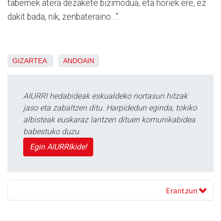
tabernek atera dezakete bizimodua, eta horiek ere, ez
dakit bada, nik, zenbateraino…”.
GIZARTEA
ANDOAIN
AIURRI hedabideak eskualdeko nortasun hitzak
jaso eta zabaltzen ditu. Harpidedun eginda, tokiko
albisteak euskaraz lantzen dituen komunikabidea
babestuko duzu.
Egin AIURRIkide!
Erantzun