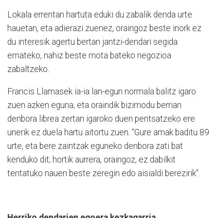
Lokala errentan hartuta eduki du zabalik denda urte
hauetan, eta adierazi zuenez, oraingoz beste inork ez
du interesik agertu bertan jantzi-dendari segida
emateko, nahiz beste mota bateko negozioa
zabaltzeko.
Francis Llamasek ia-ia lan-egun normala balitz igaro
zuen azken eguna, eta oraindik bizimodu berrian
denbora librea zertan igaroko duen pentsatzeko ere
unerik ez duela hartu aitortu zuen. “Gure amak baditu 89
urte, eta bere zaintzak eguneko denbora zati bat
kenduko dit; hortik aurrera, oraingoz, ez dabilkit
tentatuko nauen beste zeregin edo aisialdi berezirik”.
Herriko dendarien egoera kezkagarria