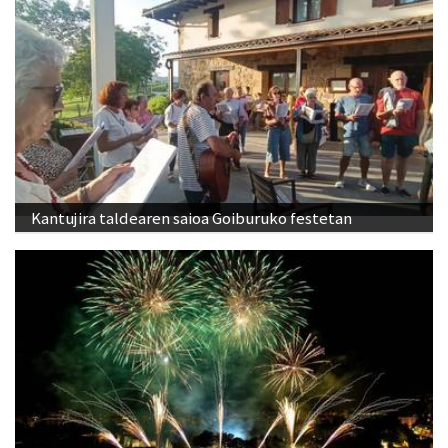
Kantujira taldearen saioa Goiburuko festetan