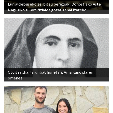
Lurraldebuseko zerbitzu bereziak, Donostiako Aste
Nagusiko su-artifizialez gozatu ahal izateko
Otoitzaldia, larunbat honetan, Ama Kandidaren
omenez