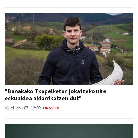
"Banakako Txapelketan jokatzeko nire
eskubidea aldarrikatzen dut"
Aiurri
abu 07, 12:00
URNIETA