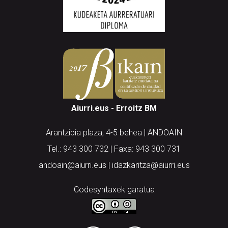
Aiurri.eus - Erroitz BM
Arantzibia plaza, 4-5 behea | ANDOAIN
Tel.: 943 300 732 | Faxa: 943 300 731
andoain@aiurri.eus | idazkaritza@aiurri.eus
Codesyntaxek garatua