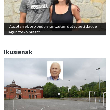
"Auzotarrek oso ondo erantzuten dute, beti daude
laguntzeko prest"
Ikusienak