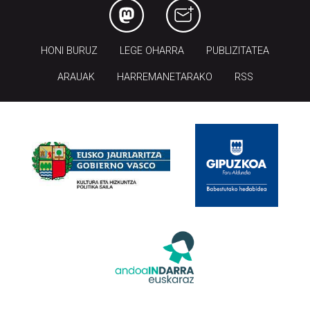
HONI BURUZ
LEGE OHARRA
PUBLIZITATEA
ARAUAK
HARREMANETARAKO
RSS