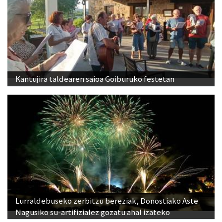
Kantujira taldearen saioa Goiburuko festetan
Lurraldebuseko zerbitzu bereziak, Donostiako Aste
Nagusiko su-artifizialez gozatu ahal izateko