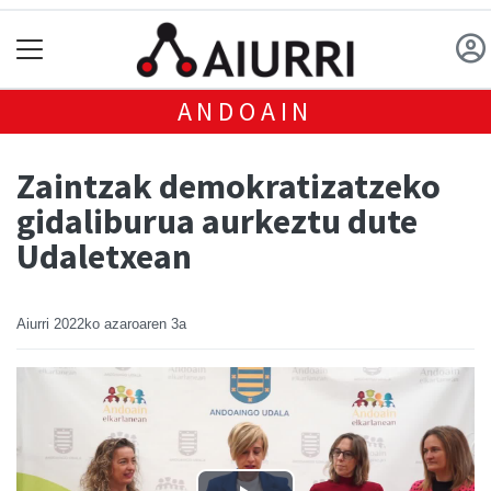
ANDOAIN
Zaintzak demokratizatzeko
gidaliburua aurkeztu dute
Udaletxean
Aiurri
2022ko azaroaren 3a