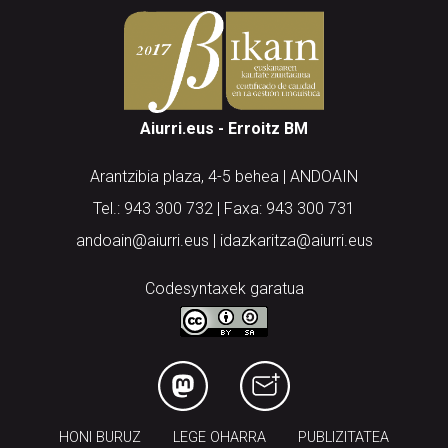
Aiurri.eus - Erroitz BM
Arantzibia plaza, 4-5 behea | ANDOAIN
Tel.: 943 300 732 | Faxa: 943 300 731
andoain@aiurri.eus | idazkaritza@aiurri.eus
Codesyntaxek garatua
HONI BURUZ
LEGE OHARRA
PUBLIZITATEA