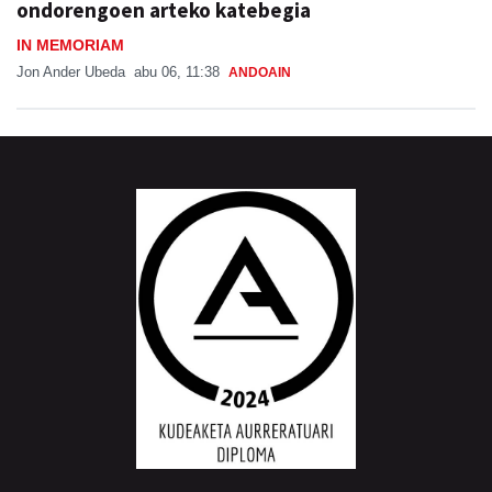
ondorengoen arteko katebegia
IN MEMORIAM
Jon Ander Ubeda
abu 06, 11:38
ANDOAIN