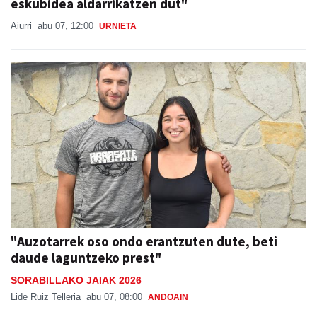
eskubidea aldarrikatzen dut"
Aiurri
abu 07, 12:00
URNIETA
"Auzotarrek oso ondo erantzuten dute, beti
daude laguntzeko prest"
SORABILLAKO JAIAK 2026
Lide Ruiz Telleria
abu 07, 08:00
ANDOAIN