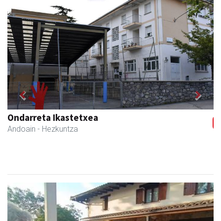
Previous
Next
Coviran Karrika
Andoain
- Janari-dendak