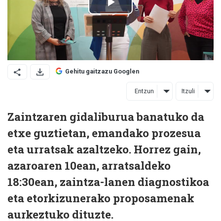
Gehitu gaitzazu Googlen
Entzun
Itzuli
Zaintzaren gidaliburua banatuko da
etxe guztietan, emandako prozesua
eta urratsak azaltzeko. Horrez gain,
azaroaren 10ean, arratsaldeko
18:30ean, zaintza-lanen diagnostikoa
eta etorkizunerako proposamenak
aurkeztuko dituzte.