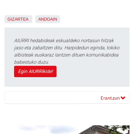
GIZARTEA
ANDOAIN
AIURRI hedabideak eskualdeko nortasun hitzak
jaso eta zabaltzen ditu. Harpidedun eginda, tokiko
albisteak euskaraz lantzen dituen komunikabidea
babestuko duzu.
Egin AIURRIkide!
Erantzun