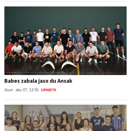
Babes zabala jaso du Ansak
Aiurri
abu 07, 13:55
URNIETA