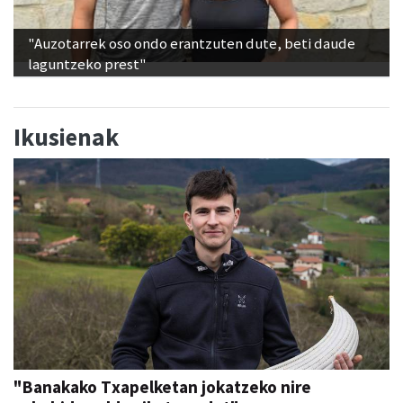
"Auzotarrek oso ondo erantzuten dute, beti daude
laguntzeko prest"
Ikusienak
"Banakako Txapelketan jokatzeko nire