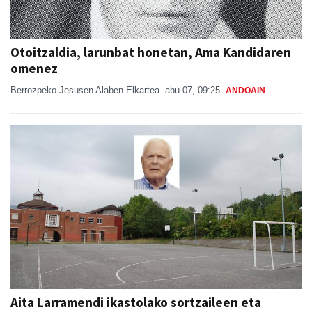
Otoitzaldia, larunbat honetan, Ama Kandidaren
omenez
Berrozpeko Jesusen Alaben Elkartea
abu 07, 09:25
ANDOAIN
Aita Larramendi ikastolako sortzaileen eta