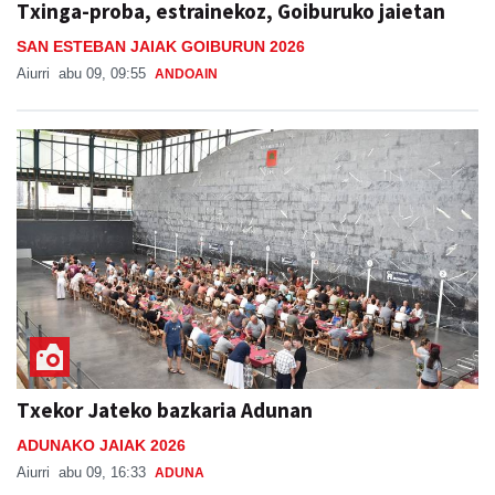
Txinga-proba, estrainekoz, Goiburuko jaietan
SAN ESTEBAN JAIAK GOIBURUN 2026
Aiurri
abu 09, 09:55
ANDOAIN
Txekor Jateko bazkaria Adunan
ADUNAKO JAIAK 2026
Aiurri
abu 09, 16:33
ADUNA