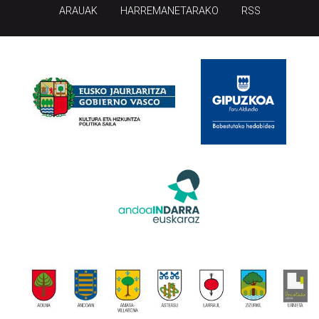
ARAUAK
HARREMANETARAKO
RSS