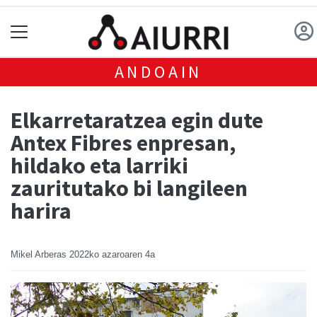
ANDOAIN
Elkarretaratzea egin dute
Antex Fibres enpresan,
hildako eta larriki
zauritutako bi langileen
harira
Mikel Arberas
2022ko azaroaren 4a