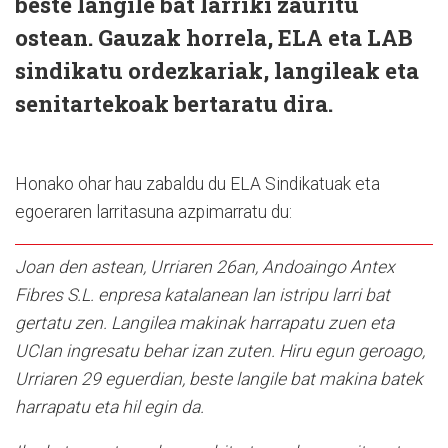
beste langile bat larriki zauritu
ostean. Gauzak horrela, ELA eta LAB
sindikatu ordezkariak, langileak eta
senitartekoak bertaratu dira.
Honako ohar hau zabaldu du ELA Sindikatuak eta
egoeraren larritasuna azpimarratu du:
Joan den astean, Urriaren 26an, Andoaingo Antex
Fibres S.L. enpresa katalanean lan istripu larri bat
gertatu zen. Langilea makinak harrapatu zuen eta
UCIan ingresatu behar izan zuten. Hiru egun geroago,
Urriaren 29 eguerdian, beste langile bat makina batek
harrapatu eta hil egin da.