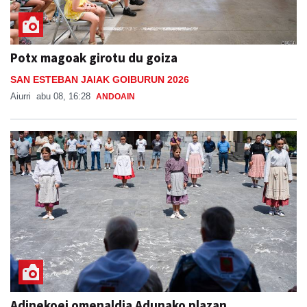
Potx magoak girotu du goiza
SAN ESTEBAN JAIAK GOIBURUN 2026
Aiurri
abu 08, 16:28
ANDOAIN
Adinekoei omenaldia Adunako plazan