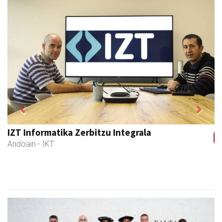
Previous
Next
IZT Informatika Zerbitzu Integrala
Andoain
- IKT