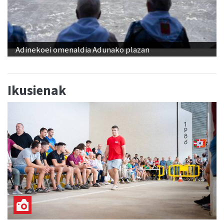
Adinekoei omenaldia Adunako plazan
Ikusienak