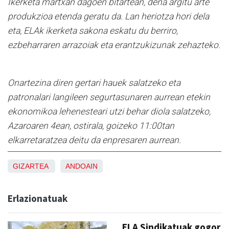
Ikerketa martxan dagoen bitartean, dena argitu arte
produkzioa etenda geratu da. Lan heriotza hori dela
eta, ELAk ikerketa sakona eskatu du berriro,
ezbeharraren arrazoiak eta erantzukizunak zehazteko.
Onartezina diren gertari hauek salatzeko eta
patronalari langileen segurtasunaren aurrean etekin
ekonomikoa lehenesteari utzi behar diola salatzeko,
Azaroaren 4ean, ostirala, goizeko 11:00tan
elkarretaratzea deitu da enpresaren aurrean.
GIZARTEA
ANDOAIN
Erlazionatuak
ELA Sindikatuak gogor