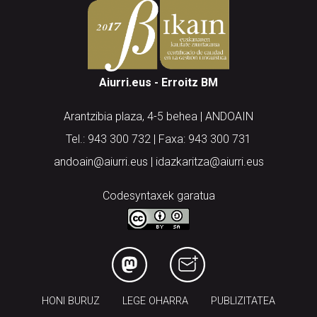
Aiurri.eus - Erroitz BM
Arantzibia plaza, 4-5 behea | ANDOAIN
Tel.: 943 300 732 | Faxa: 943 300 731
andoain@aiurri.eus | idazkaritza@aiurri.eus
Codesyntaxek garatua
HONI BURUZ
LEGE OHARRA
PUBLIZITATEA