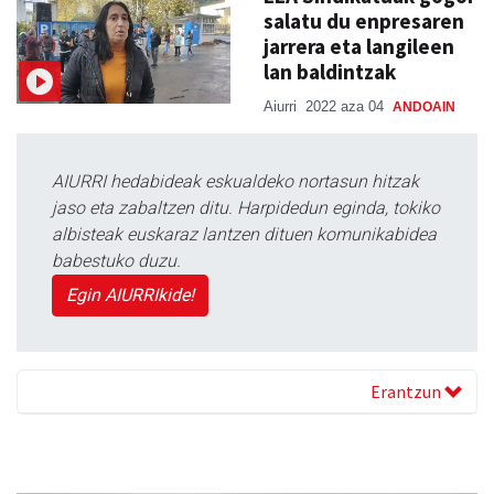
salatu du enpresaren
jarrera eta langileen
lan baldintzak
Aiurri
2022 aza 04
ANDOAIN
AIURRI hedabideak eskualdeko nortasun hitzak
jaso eta zabaltzen ditu. Harpidedun eginda, tokiko
albisteak euskaraz lantzen dituen komunikabidea
babestuko duzu.
Egin AIURRIkide!
Erantzun