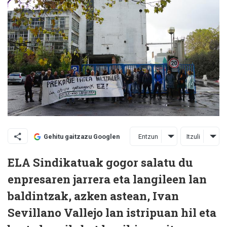
Entzun
Itzuli
Gehitu gaitzazu Googlen
ELA Sindikatuak gogor salatu du
enpresaren jarrera eta langileen lan
baldintzak, azken astean, Ivan
Sevillano Vallejo lan istripuan hil eta