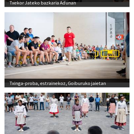
Txekor Jateko bazkaria Adunan
Txinga-proba, estrainekoz, Goiburuko jaietan