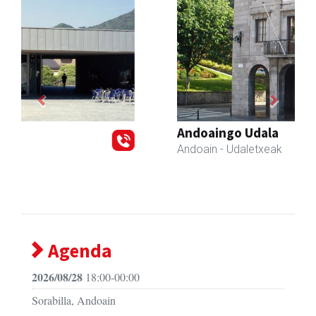
Previous
Next
Andoaingo Udala
Andoain
- Udaletxeak
Agenda
2026/08/28
18:00-00:00
Sorabilla, Andoain