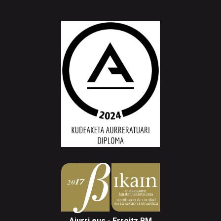
Aiurri.eus - Erroitz BM