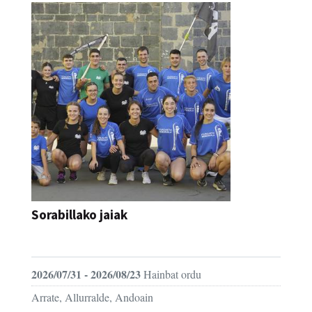
Sorabillako jaiak
FESTAK
2026/07/31 - 2026/08/23
Hainbat ordu
Arrate, Allurralde, Andoain