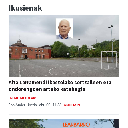
Ikusienak
Aita Larramendi ikastolako sortzaileen eta
ondorengoen arteko katebegia
IN MEMORIAM
Jon Ander Ubeda
abu 06, 11:38
ANDOAIN