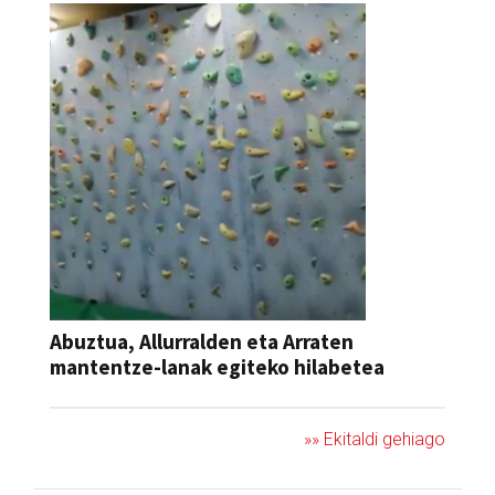
Abuztua, Allurralden eta Arraten
mantentze-lanak egiteko hilabetea
»» Ekitaldi gehiago