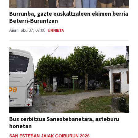
Burrunba, gazte euskaltzaleen ekimen berria
Beterri-Buruntzan
Aiurri
abu 07, 07:00
URNIETA
Bus zerbitzua Sanestebanetara, asteburu
honetan
SAN ESTEBAN JAIAK GOIBURUN 2026