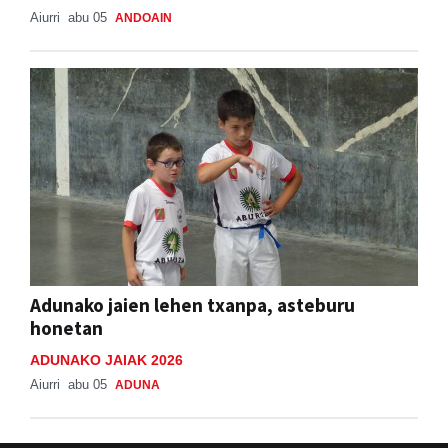
Aiurri
abu 05
ANDOAIN
Adunako jaien lehen txanpa, asteburu
honetan
ADUNAKO JAIAK 2026
Aiurri
abu 05
ADUNA