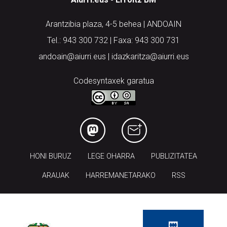
Arantzibia plaza, 4-5 behea | ANDOAIN
Tel.: 943 300 732 | Faxa: 943 300 731
andoain@aiurri.eus | idazkaritza@aiurri.eus
Codesyntaxek garatua
HONI BURUZ
LEGE OHARRA
PUBLIZITATEA
ARAUAK
HARREMANETARAKO
RSS