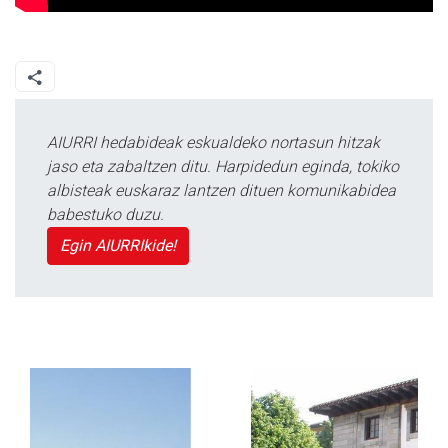
AIURRI hedabideak eskualdeko nortasun hitzak
jaso eta zabaltzen ditu. Harpidedun eginda, tokiko
albisteak euskaraz lantzen dituen komunikabidea
babestuko duzu.
Egin AIURRIkide!