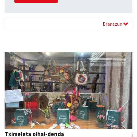
Erantzun
Previous
Next
Urpa autobusak