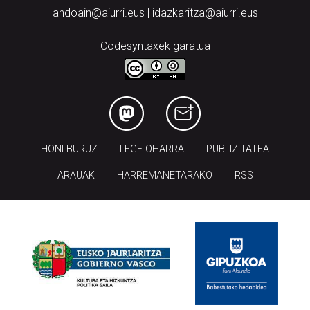
andoain@aiurri.eus | idazkaritza@aiurri.eus
Codesyntaxek garatua
HONI BURUZ
LEGE OHARRA
PUBLIZITATEA
ARAUAK
HARREMANETARAKO
RSS