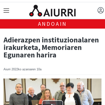
ANDOAIN
Adierazpen instituzionalaren
irakurketa, Memoriaren
Egunaren harira
Aiurri
2022ko azaroaren 10a