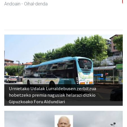
Andoain
- Autobusak
Urnietako Udalak Lurraldebusen zerbitzua
hobetzeko premia nagusiak helarazi dizkio
Gipuzkoako Foru Aldundiari