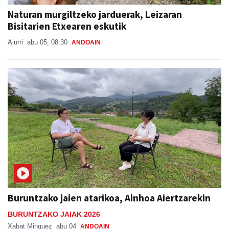
Naturan murgiltzeko jarduerak, Leizaran
Bisitarien Etxearen eskutik
Aiurri
abu 05, 08:30
ANDOAIN
Buruntzako jaien atarikoa, Ainhoa Aiertzarekin
BURUNTZAKO JAIAK 2026
Xabat Minguez
abu 04
ANDOAIN