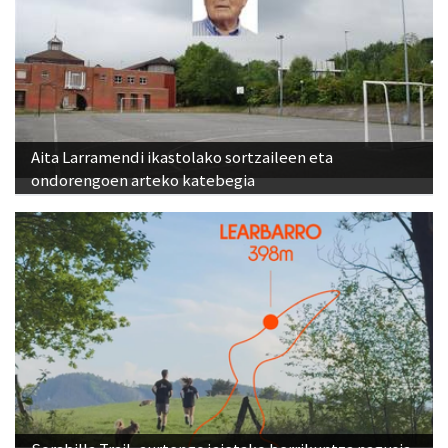
Aita Larramendi ikastolako sortzaileen eta
ondorengoen arteko katebegia