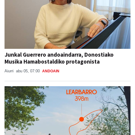
Junkal Guerrero andoaindarra, Donostiako
Musika Hamabostaldiko protagonista
Aiurri
abu 05, 07:00
ANDOAIN