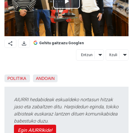
Gehitu gaitzazu Googlen
Entzun
Itzuli
POLITIKA
ANDOAIN
AIURRI hedabideak eskualdeko nortasun hitzak
jaso eta zabaltzen ditu. Harpidedun eginda, tokiko
albisteak euskaraz lantzen dituen komunikabidea
babestuko duzu.
Egin AIURRIkide!