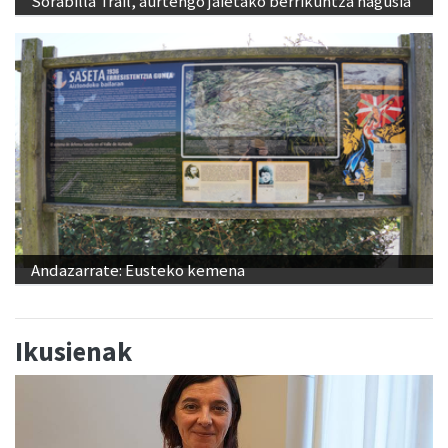
Sorabilla Trail, aurtengo jaietako berrikuntza nagusia
Andazarrate: Eusteko kemena
Ikusienak