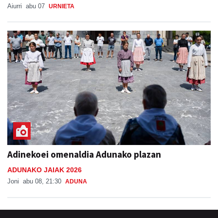
Aiurri
abu 07
URNIETA
Adinekoei omenaldia Adunako plazan
ADUNAKO JAIAK 2026
Joni
abu 08, 21:30
ADUNA