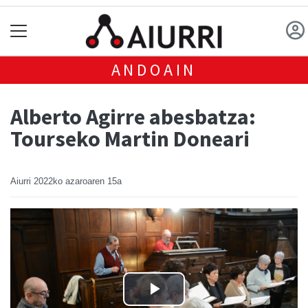
ANDOAIN
Alberto Agirre abesbatza:
Tourseko Martin Doneari
Aiurri
2022ko azaroaren 15a