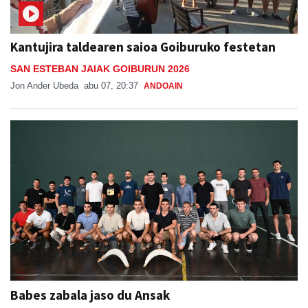
Kantujira taldearen saioa Goiburuko festetan
SAN ESTEBAN JAIAK GOIBURUN 2026
Jon Ander Ubeda
abu 07, 20:37
ANDOAIN
Babes zabala jaso du Ansak