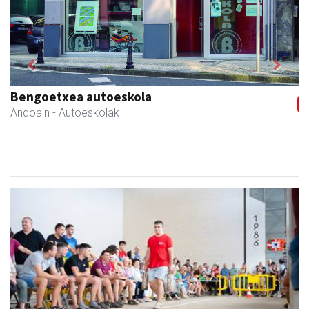
Previous
Next
Asun denda
Andoain
- Arropa-dendak