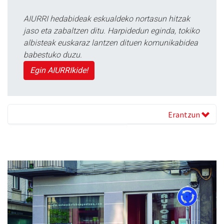
AIURRI hedabideak eskualdeko nortasun hitzak
jaso eta zabaltzen ditu. Harpidedun eginda, tokiko
albisteak euskaraz lantzen dituen komunikabidea
babestuko duzu.
Egin AIURRIkide!
Erantzun