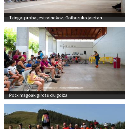
Txinga-proba, estrainekoz, Goiburuko jaietan
Potx magoak girotu du goiza