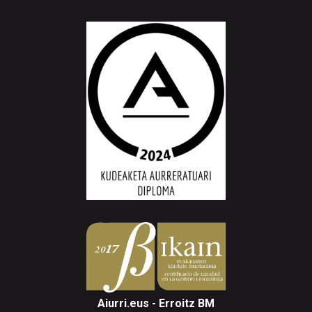
Aiurri.eus - Erroitz BM