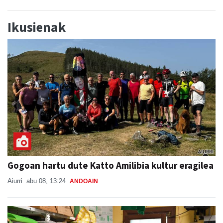
Ikusienak
Gogoan hartu dute Katto Amilibia kultur eragilea
Aiurri
abu 08, 13:24
ANDOAIN