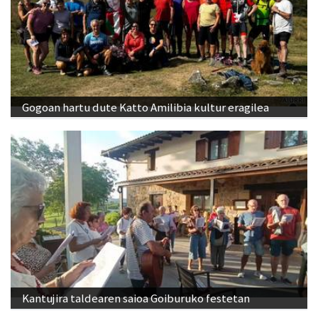
Gogoan hartu dute Katto Amilibia kultur eragilea
Kantujira taldearen saioa Goiburuko festetan