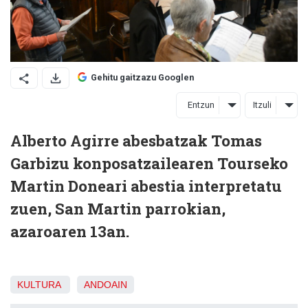
Gehitu gaitzazu Googlen
Entzun
Itzuli
Alberto Agirre abesbatzak Tomas
Garbizu konposatzailearen Tourseko
Martin Doneari abestia interpretatu
zuen, San Martin parrokian,
azaroaren 13an.
KULTURA
ANDOAIN