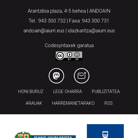
Arantzibia plaza, 4-5 behea | ANDOAIN
Tel.: 943 300 732 | Faxa: 943 300 731
andoain@aiurri.eus | idazkaritza@aiurri.eus
Codesyntaxek garatua
HONI BURUZ
LEGE OHARRA
PUBLIZITATEA
ARAUAK
HARREMANETARAKO
RSS