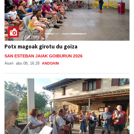
Potx magoak girotu du goiza
SAN ESTEBAN JAIAK GOIBURUN 2026
Aiurri
abu 08, 16:28
ANDOAIN