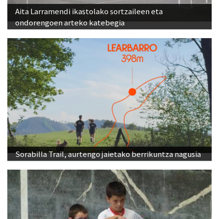
Aita Larramendi ikastolako sortzaileen eta
ondorengoen arteko katebegia
Sorabilla Trail, aurtengo jaietako berrikuntza nagusia