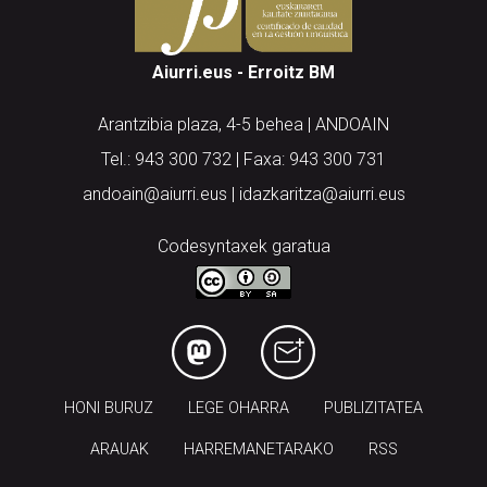
Aiurri.eus - Erroitz BM
Arantzibia plaza, 4-5 behea | ANDOAIN
Tel.: 943 300 732 | Faxa: 943 300 731
andoain@aiurri.eus | idazkaritza@aiurri.eus
Codesyntaxek garatua
HONI BURUZ
LEGE OHARRA
PUBLIZITATEA
ARAUAK
HARREMANETARAKO
RSS