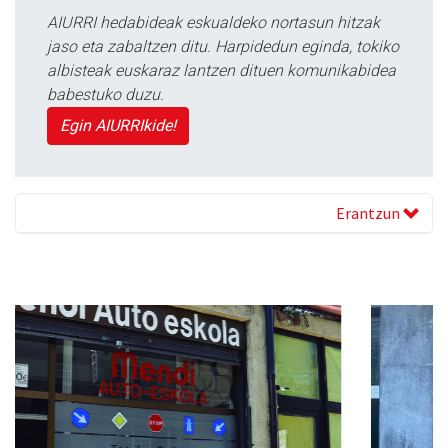
AIURRI hedabideak eskualdeko nortasun hitzak
jaso eta zabaltzen ditu. Harpidedun eginda, tokiko
albisteak euskaraz lantzen dituen komunikabidea
babestuko duzu.
Egin AIURRIkide!
Erantzun