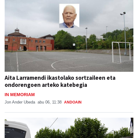
Aita Larramendi ikastolako sortzaileen eta
ondorengoen arteko katebegia
IN MEMORIAM
Jon Ander Ubeda
abu 06, 11:38
ANDOAIN