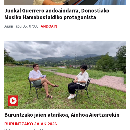
Junkal Guerrero andoaindarra, Donostiako
Musika Hamabostaldiko protagonista
Aiurri
abu 05, 07:00
ANDOAIN
Buruntzako jaien atarikoa, Ainhoa Aiertzarekin
BURUNTZAKO JAIAK 2026