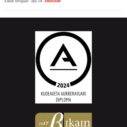
Xabat Minguez
abu 04
ANDOAIN