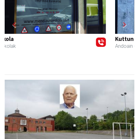
Previous
Next
Kuttun kafetegia
Andoain
- Gozotegiak