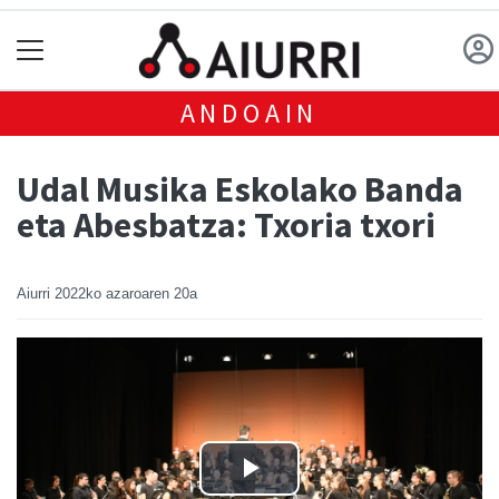
ANDOAIN
Udal Musika Eskolako Banda
eta Abesbatza: Txoria txori
Aiurri
2022ko azaroaren 20a