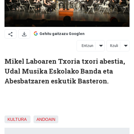
Gehitu gaitzazu Googlen
Entzun
Itzuli
Mikel Laboaren Txoria txori abestia,
Udal Musika Eskolako Banda eta
Abesbatzaren eskutik Basteron.
KULTURA
ANDOAIN