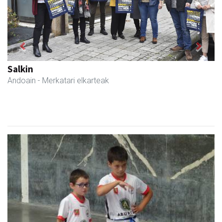
Previous
Next
Joseba altzariak
Andoain
- Altzariak