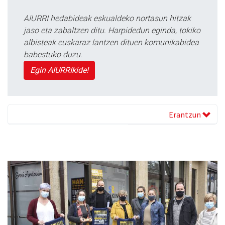
AIURRI hedabideak eskualdeko nortasun hitzak
jaso eta zabaltzen ditu. Harpidedun eginda, tokiko
albisteak euskaraz lantzen dituen komunikabidea
babestuko duzu.
Egin AIURRIkide!
Erantzun