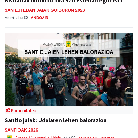
Bisitariak hurbildu dira San Esteban egunean
SAN ESTEBAN JAIAK GOIBURUN 2026
Aiurri
abu 03
ANDOAIN
Komunitatea
Santio jaiak: Udalaren lehen balorazioa
SANTIOAK 2026