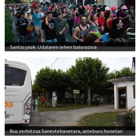
Santio jaiak: Udalaren lehen balorazioa
Bus zerbitzua Sanestebanetara, asteburu honetan