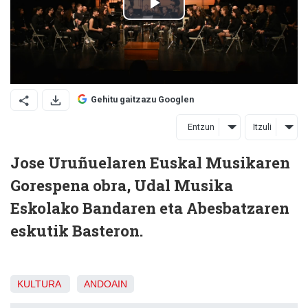
Gehitu gaitzazu Googlen
Entzun
Itzuli
Jose Uruñuelaren Euskal Musikaren
Gorespena obra, Udal Musika
Eskolako Bandaren eta Abesbatzaren
eskutik Basteron.
KULTURA
ANDOAIN