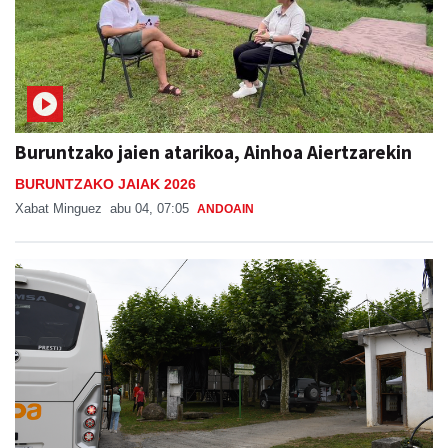
Buruntzako jaien atarikoa, Ainhoa Aiertzarekin
BURUNTZAKO JAIAK 2026
Xabat Minguez
abu 04, 07:05
ANDOAIN