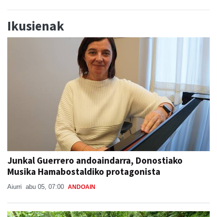
Ikusienak
Junkal Guerrero andoaindarra, Donostiako
Musika Hamabostaldiko protagonista
Aiurri
abu 05, 07:00
ANDOAIN