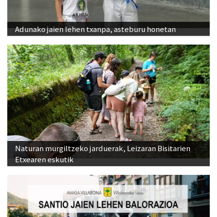
Adunako jaien lehen txanpa, asteburu honetan
Naturan murgiltzeko jarduerak, Leizaran Bisitarien
Etxearen eskutik