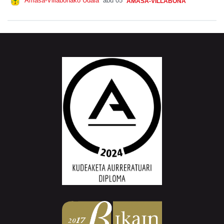
Amasa-Villabonako Udala
abu 05
AMASA-VILLABONA