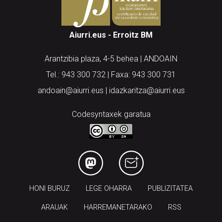
Aiurri.eus - Erroitz BM
Arantzibia plaza, 4-5 behea | ANDOAIN
Tel.: 943 300 732 | Faxa: 943 300 731
andoain@aiurri.eus | idazkaritza@aiurri.eus
Codesyntaxek garatua
HONI BURUZ
LEGE OHARRA
PUBLIZITATEA
ARAUAK
HARREMANETARAKO
RSS