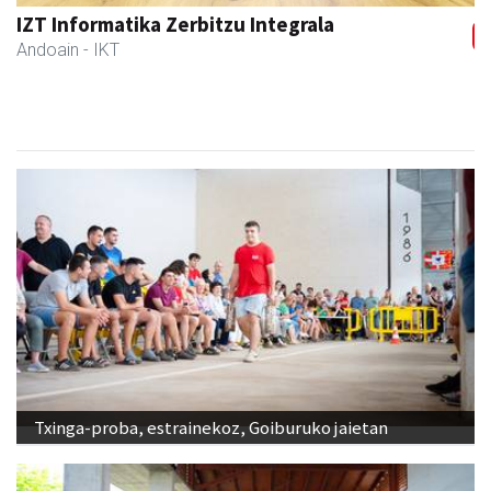
Andoaingo Udala
Andoain
- Udaletxeak
Txinga-proba, estrainekoz, Goiburuko jaietan