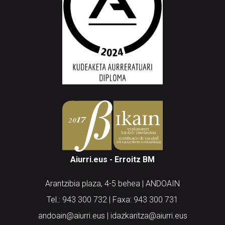
Aiurri.eus - Erroitz BM
Arantzibia plaza, 4-5 behea | ANDOAIN
Tel.: 943 300 732 | Faxa: 943 300 731
andoain@aiurri.eus | idazkaritza@aiurri.eus