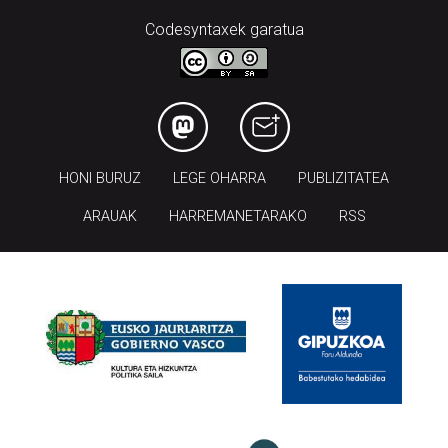
Codesyntaxek garatua
HONI BURUZ
LEGE OHARRA
PUBLIZITATEA
ARAUAK
HARREMANETARAKO
RSS