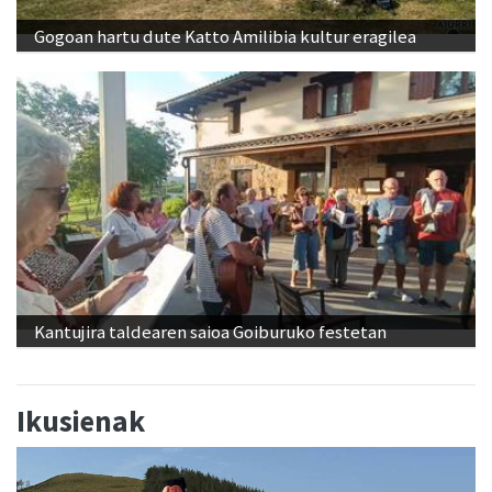
Gogoan hartu dute Katto Amilibia kultur eragilea
Kantujira taldearen saioa Goiburuko festetan
Ikusienak