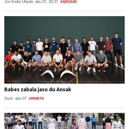
Jon Ander Ubeda
abu 07, 20:37
ANDOAIN
Babes zabala jaso du Ansak
Aiurri
abu 07
URNIETA