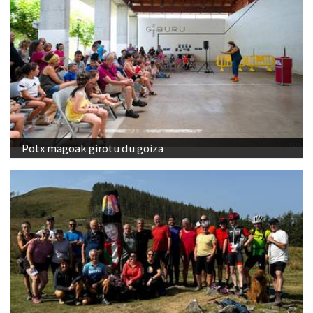
Potx magoak girotu du goiza