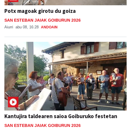
Potx magoak girotu du goiza
SAN ESTEBAN JAIAK GOIBURUN 2026
Aiurri
abu 08, 16:28
ANDOAIN
Kantujira taldearen saioa Goiburuko festetan
SAN ESTEBAN JAIAK GOIBURUN 2026