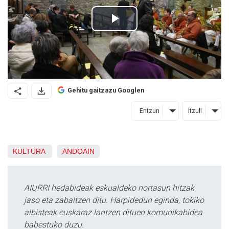
Gehitu gaitzazu Googlen
Entzun
Itzuli
KULTURA
ANDOAIN
AIURRI hedabideak eskualdeko nortasun hitzak
jaso eta zabaltzen ditu. Harpidedun eginda, tokiko
albisteak euskaraz lantzen dituen komunikabidea
babestuko duzu.