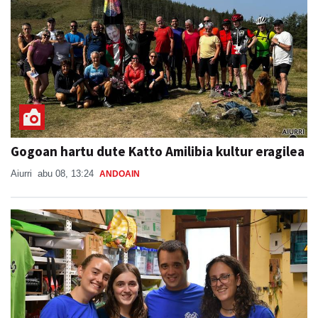
Gogoan hartu dute Katto Amilibia kultur eragilea
Aiurri
abu 08, 13:24
ANDOAIN