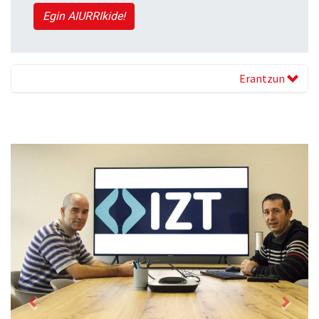
Egin AIURRIkide!
Erantzun
Previous
Next