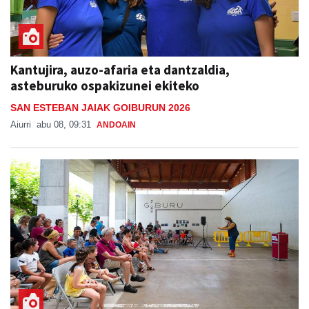
Kantujira, auzo-afaria eta dantzaldia,
asteburuko ospakizunei ekiteko
SAN ESTEBAN JAIAK GOIBURUN 2026
Aiurri
abu 08, 09:31
ANDOAIN