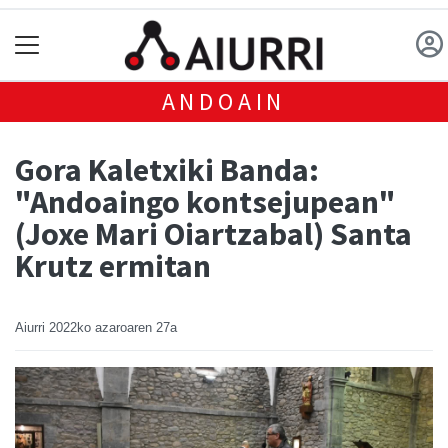
ANDOAIN
Gora Kaletxiki Banda:
"Andoaingo kontsejupean"
(Joxe Mari Oiartzabal) Santa
Krutz ermitan
Aiurri
2022ko azaroaren 27a