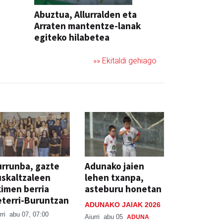
Abuztua, Allurralden eta
Arraten mantentze-lanak
egiteko hilabetea
»» Ekitaldi gehiago
rrunba, gazte
Adunako jaien
skaltzaleen
lehen txanpa,
imen berria
asteburu honetan
terri-Buruntzan
ADUNAKO JAIAK 2026
rri
abu 07, 07:00
Aiurri
abu 05
ADUNA