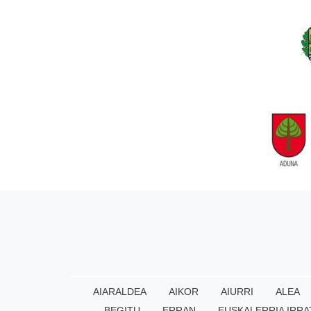
AIARALDEA
AIKOR
AIURRI
ALEA
BEGITU
ERRAN
EUSKALERRIA IRRA