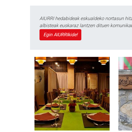
AIURRI hedabideak eskualdeko nortasun hitza
albisteak euskaraz lantzen dituen komunika
Egin AIURRIkide!