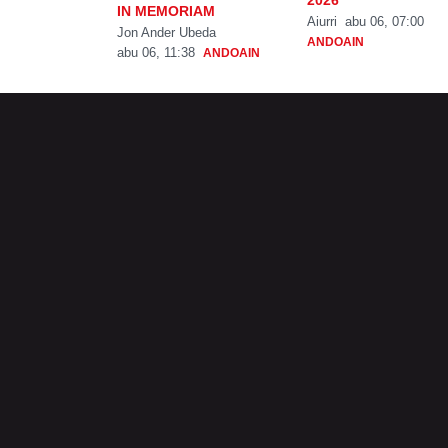
2026
IN MEMORIAM
Aiurri
abu 06, 07:00
Jon Ander Ubeda
ANDOAIN
abu 06, 11:38
ANDOAIN