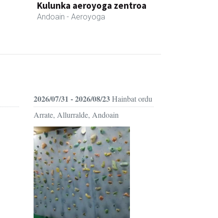
Kulunka aeroyoga zentroa
Andoain
- Aeroyoga
2026/07/31 - 2026/08/23
Hainbat ordu
Arrate, Allurralde, Andoain