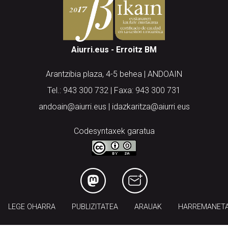
Aiurri.eus - Erroitz BM
Arantzibia plaza, 4-5 behea | ANDOAIN
Tel.: 943 300 732 | Faxa: 943 300 731
andoain@aiurri.eus | idazkaritza@aiurri.eus
Codesyntaxek garatua
LEGE OHARRA
PUBLIZITATEA
ARAUAK
HARREMANET