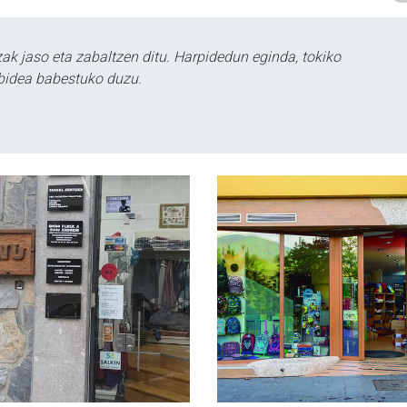
k jaso eta zabaltzen ditu. Harpidedun eginda, tokiko
bidea babestuko duzu.