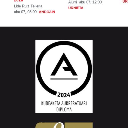
2026
UR
Aiurri
abu 07, 12:00
Lide Ruiz Telleria
URNIETA
abu 07, 08:00
ANDOAIN