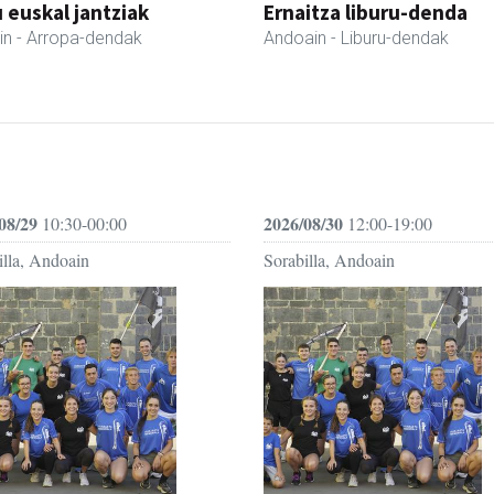
 euskal jantziak
Ernaitza liburu-denda
in
- Arropa-dendak
Andoain
- Liburu-dendak
08/29
2026/08/30
10:30-00:00
12:00-19:00
illa, Andoain
Sorabilla, Andoain