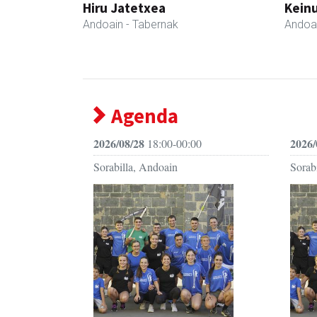
Hiru Jatetxea
Keinu
Andoain
- Tabernak
Andoa
Agenda
2026/08/28
2026/
18:00-00:00
Sorabilla, Andoain
Sorab