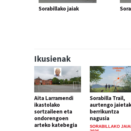
Sorabillako jaiak
Sora
FESTAK
FEST
Ikusienak
Aita Larramendi
Sorabilla Trail,
ikastolako
aurtengo jaieta
sortzaileen eta
berrikuntza
ondorengoen
nagusia
arteko katebegia
SORABILLAKO JAIA