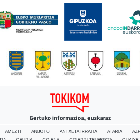
Gertuko informazioa, euskaraz
AMEZTI
ANBOTO
ANTXETA IRRATIA
ATARIA
AZP
TIA
GEURIA
GOIENA
GOIERRI TELEBISTA
GUAIXE