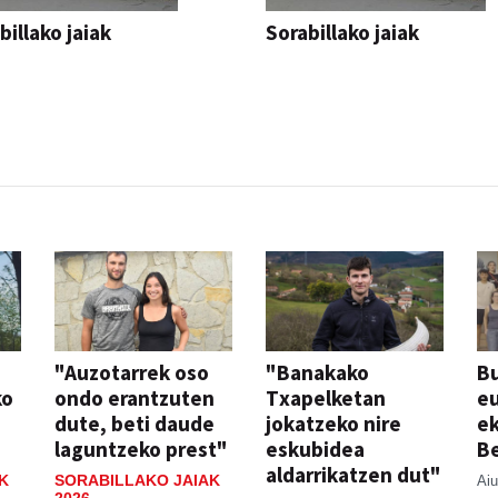
billako jaiak
Sorabillako jaiak
AK
FESTAK
"Auzotarrek oso
"Banakako
Bu
ko
ondo erantzuten
Txapelketan
eu
dute, beti daude
jokatzeko nire
ek
laguntzeko prest"
eskubidea
Be
aldarrikatzen dut"
K
SORABILLAKO JAIAK
Aiu