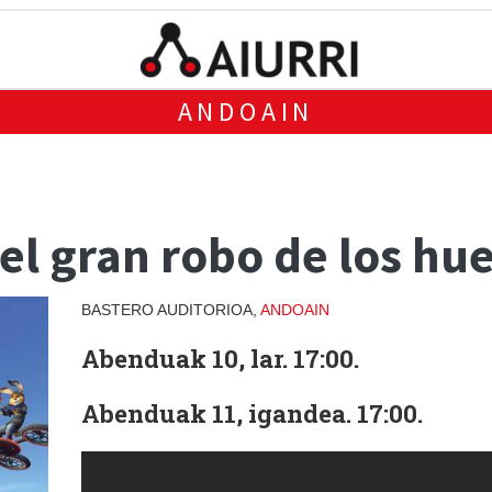
ANDOAIN
el gran robo de los hu
BASTERO AUDITORIOA,
ANDOAIN
Abenduak 10, lar. 17:00.
Abenduak 11, igandea. 17:00.