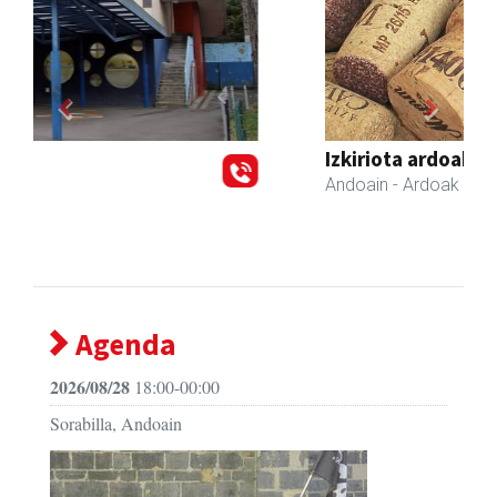
Previous
Next
Izkiriota ardoak
Andoain
- Ardoak
Agenda
2026/08/28
18:00-00:00
Sorabilla, Andoain