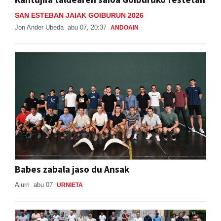
SAN ESTEBAN JAIAK GOIBURUN 2026
Jon Ander Ubeda
abu 07, 20:37
ANDOAIN
Babes zabala jaso du Ansak
Aiurri
abu 07
URNIETA