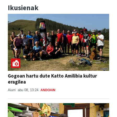
Ikusienak
Gogoan hartu dute Katto Amilibia kultur
eragilea
Aiurri
abu 08, 13:24
ANDOAIN