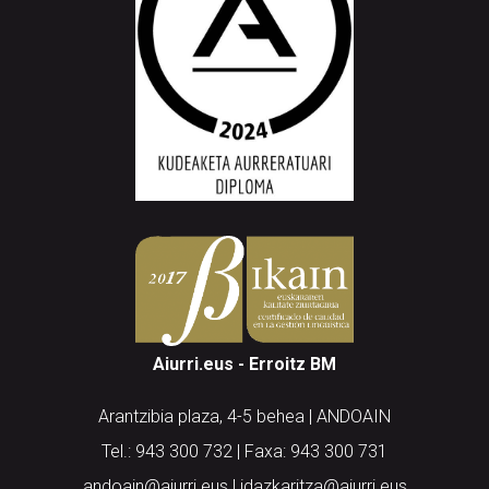
Aiurri.eus - Erroitz BM
Arantzibia plaza, 4-5 behea | ANDOAIN
Tel.: 943 300 732 | Faxa: 943 300 731
andoain@aiurri.eus | idazkaritza@aiurri.eus