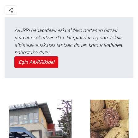
AIURRI hedabideak eskualdeko nortasun hitzak
jaso eta zabaltzen ditu. Harpidedun eginda, tokiko
albisteak euskaraz lantzen dituen komunikabidea
babestuko duzu.
Egin AIURRIkide!