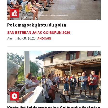
Potx magoak girotu du goiza
SAN ESTEBAN JAIAK GOIBURUN 2026
Aiurri
abu 08, 16:28
ANDOAIN
Kantujira taldearen saioa Goiburuko festetan