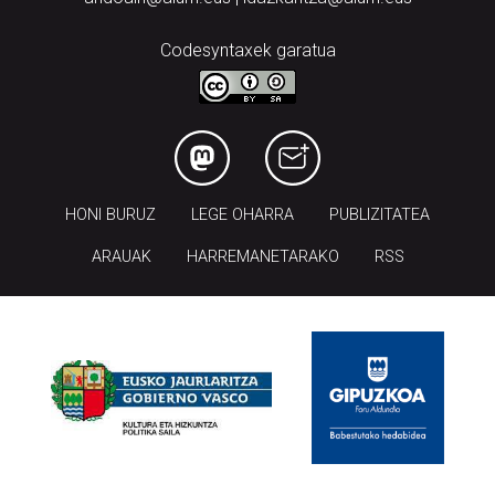
Codesyntaxek garatua
HONI BURUZ
LEGE OHARRA
PUBLIZITATEA
ARAUAK
HARREMANETARAKO
RSS