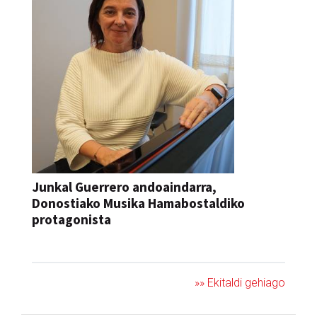
Junkal Guerrero andoaindarra,
Donostiako Musika Hamabostaldiko
protagonista
KONTZERTUA
»» Ekitaldi gehiago