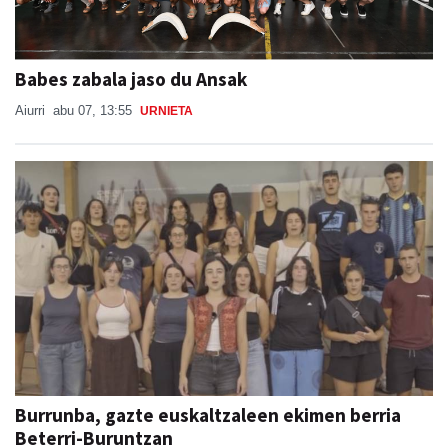
Babes zabala jaso du Ansak
Aiurri
abu 07, 13:55
URNIETA
Burrunba, gazte euskaltzaleen ekimen berria
Beterri-Buruntzan