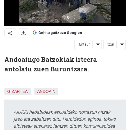
Gehitu gaitzazu Googlen
Entzun
Itzuli
Andoaingo Batzokiak irteera
antolatu zuen Buruntzara.
GIZARTEA
ANDOAIN
AIURRI hedabideak eskualdeko nortasun hitzak
jaso eta zabaltzen ditu. Harpidedun eginda, tokiko
albisteak euskaraz lantzen dituen komunikabidea