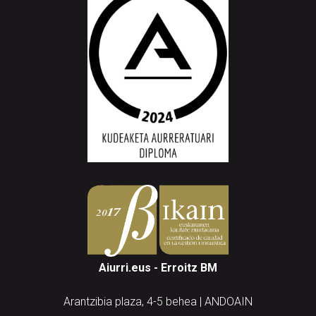
Aiurri.eus - Erroitz BM
Arantzibia plaza, 4-5 behea | ANDOAIN