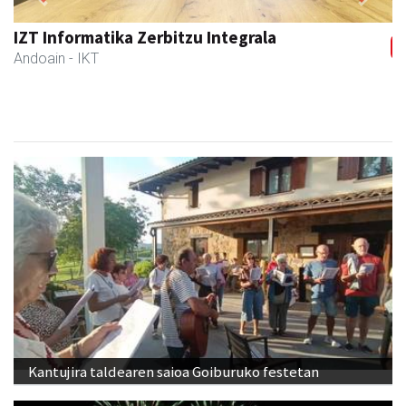
Previous
Next
IZT Informatika Zerbitzu Integrala
Andoain
- IKT
Kantujira taldearen saioa Goiburuko festetan