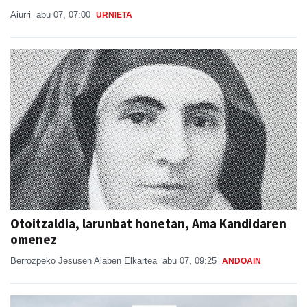
Aiurri
abu 07, 07:00
URNIETA
Otoitzaldia, larunbat honetan, Ama Kandidaren
omenez
Berrozpeko Jesusen Alaben Elkartea
abu 07, 09:25
ANDOAIN