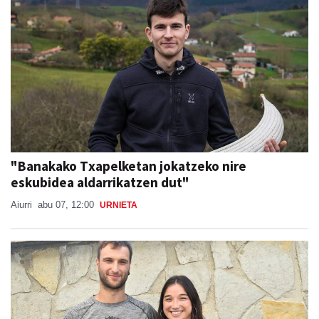
"Banakako Txapelketan jokatzeko nire
eskubidea aldarrikatzen dut"
Aiurri
abu 07, 12:00
URNIETA