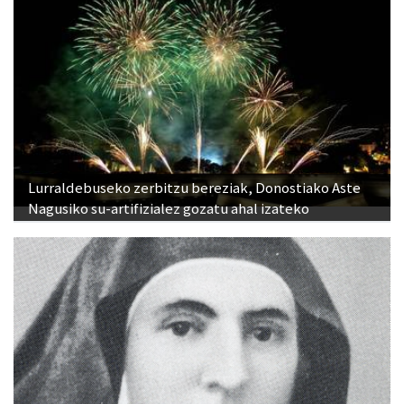
Lurraldebuseko zerbitzu bereziak, Donostiako Aste
Nagusiko su-artifizialez gozatu ahal izateko