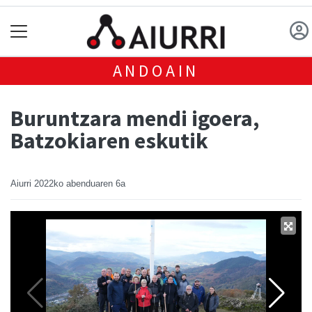
ANDOAIN
Buruntzara mendi igoera,
Batzokiaren eskutik
Aiurri
2022ko abenduaren 6a