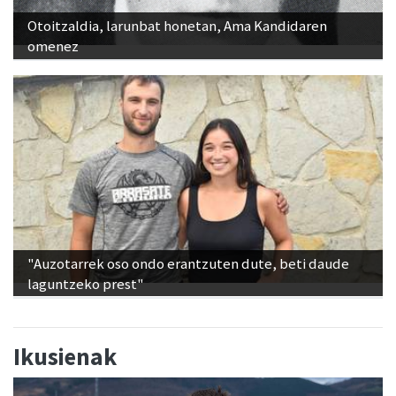
Otoitzaldia, larunbat honetan, Ama Kandidaren
omenez
"Auzotarrek oso ondo erantzuten dute, beti daude
laguntzeko prest"
Ikusienak