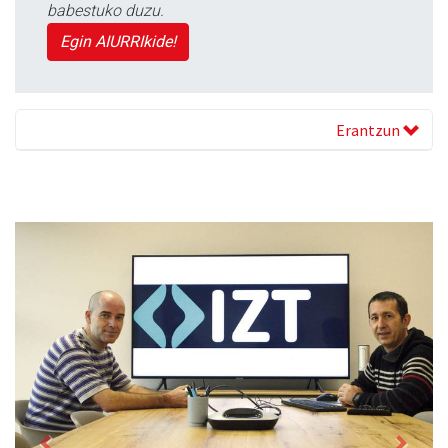
babestuko duzu.
Egin AIURRIkide!
Erantzun