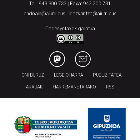
Tel.: 943 300 732 | Faxa: 943 300 731
andoain@aiurri.eus | idazkaritza@aiurri.eus
Codesyntaxek garatua
HONI BURUZ
LEGE OHARRA
PUBLIZITATEA
ARAUAK
HARREMANETARAKO
RSS