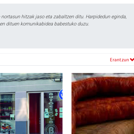
ortasun hitzak jaso eta zabaltzen ditu. Harpidedun eginda,
tzen dituen komunikabidea babestuko duzu.
Erantzun