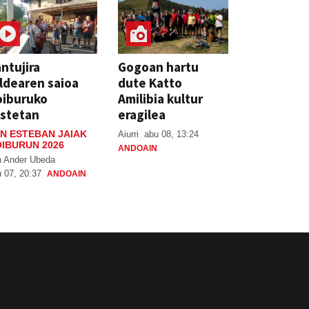
ntujira
Gogoan hartu
ldearen saioa
dute Katto
oiburuko
Amilibia kultur
stetan
eragilea
N ESTEBAN JAIAK
Aiurri
abu 08, 13:24
IBURUN 2026
ANDOAIN
n Ander Ubeda
 07, 20:37
ANDOAIN