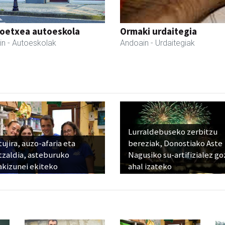
oetxea autoeskola
Ormaki urdaitegia
in
- Autoeskolak
Andoain
- Urdaitegiak
Lurraldebuseko zerbitzu
ujira, auzo-afaria eta
bereziak, Donostiako Aste
tzaldia, asteburuko
Nagusiko su-artifizialez g
akizunei ekiteko
ahal izateko