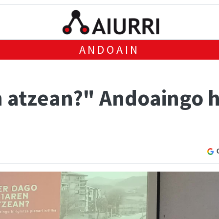
ANDOAIN
 atzean?" Andoaingo hi