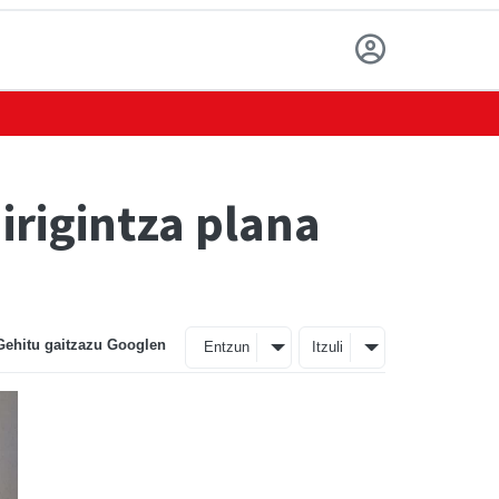
rigintza plana
Gehitu gaitzazu Googlen
Entzun
Itzuli