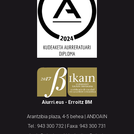
Aiurri.eus - Erroitz BM
Arantzibia plaza, 4-5 behea | ANDOAIN
Tel.: 943 300 732 | Faxa: 943 300 731