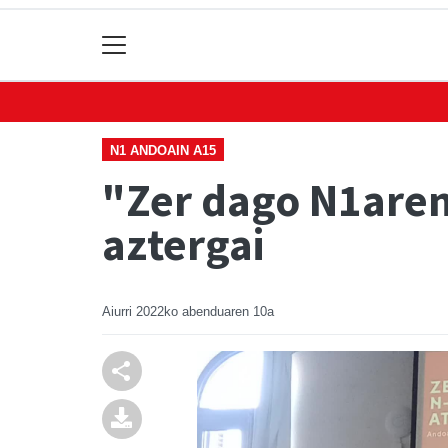
N1 ANDOAIN A15
"Zer dago N1aren
aztergai
Aiurri
2022ko abenduaren 10a