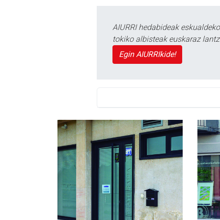
AIURRI hedabideak eskualdeko n
tokiko albisteak euskaraz lan
Egin AIURRIkide!