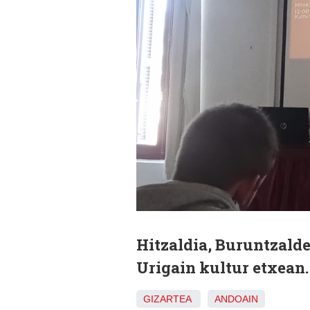
Hitzaldia, Buruntzalde
Urigain kultur etxean.
GIZARTEA
ANDOAIN