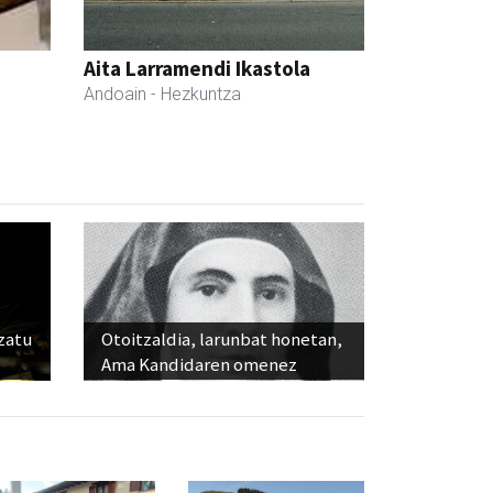
Aita Larramendi Ikastola
Andoain
- Hezkuntza
ozatu
Otoitzaldia, larunbat honetan,
Ama Kandidaren omenez