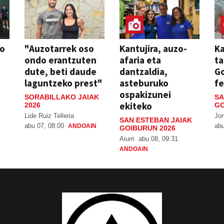
so
"Auzotarrek oso
Kantujira, auzo-
Ka
ondo erantzuten
afaria eta
ta
dute, beti daude
dantzaldia,
G
laguntzeko prest"
asteburuko
fe
ospakizunei
SORABILLAKO JAIAK
SA
ekiteko
2026
GO
Lide Ruiz Telleria
Jo
SAN ESTEBAN JAIAK
abu 07, 08:00
abu
ANDOAIN
GOIBURUN 2026
Aiurri
abu 08, 09:31
ANDOAIN