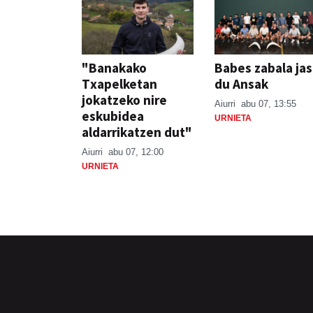
"Banakako
Babes zabala ja
Txapelketan
du Ansak
jokatzeko nire
Aiurri
abu 07, 13:55
eskubidea
URNIETA
aldarrikatzen dut"
Aiurri
abu 07, 12:00
URNIETA