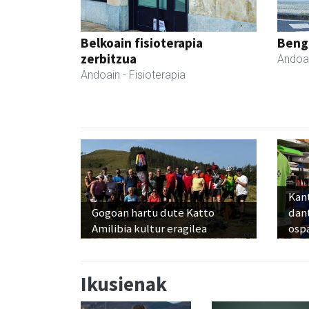
Belkoain fisioterapia
Beng
zerbitzua
Andoa
Andoain
- Fisioterapia
Kant
Gogoan hartu dute Katto
dan
Amilibia kultur eragilea
osp
Ikusienak