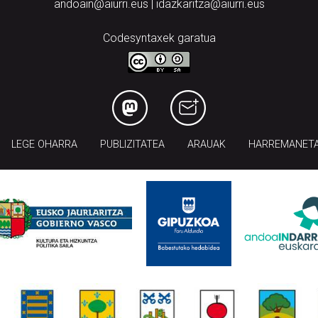
andoain@aiurri.eus | idazkaritza@aiurri.eus
Codesyntaxek garatua
LEGE OHARRA
PUBLIZITATEA
ARAUAK
HARREMANET