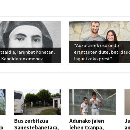
"Auzotarrek oso ondo
tzaldia, larunbat honetan,
erantzuten dute, beti dau
 Kandidaren omenez
laguntzeko prest"
Bus zerbitzua
Adunako jaien
Ju
ko
Sanestebanetara,
lehen txanpa,
an