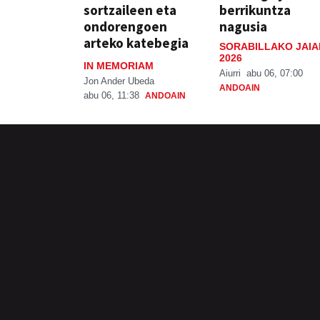
sortzaileen eta
berrikuntza
ondorengoen
nagusia
arteko katebegia
SORABILLAKO JAIA
2026
IN MEMORIAM
Aiurri
abu 06, 07:00
Jon Ander Ubeda
ANDOAIN
abu 06, 11:38
ANDOAIN