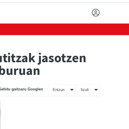
titzak jasotzen
eburuan
Gehitu gaitzazu Googlen
Entzun
Itzuli