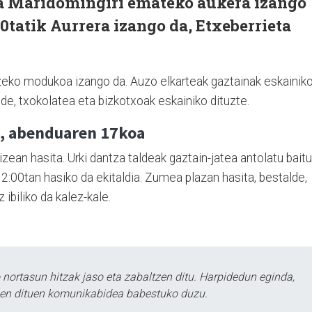
a Maridomingiri emateko aukera izango
00tatik Aurrera izango da, Etxeberrieta
zeko modukoa izango da. Auzo elkarteak gaztainak eskainik
alde, txokolatea eta bizkotxoak eskainiko dituzte.
a, abenduaren 17koa
zean hasita. Urki dantza taldeak gaztain-jatea antolatu baitu
12:00tan hasiko da ekitaldia. Zumea plazan hasita, bestalde,
 ibiliko da kalez-kale.
ortasun hitzak jaso eta zabaltzen ditu. Harpidedun eginda,
tzen dituen komunikabidea babestuko duzu.