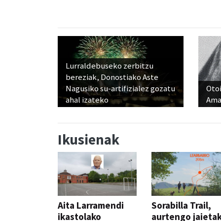
Lurraldebuseko zerbitzu
bereziak, Donostiako Aste
Nagusiko su-artifizialez gozatu
Otoi
ahal izateko
Ama
Ikusienak
Aita Larramendi
Sorabilla Trail,
ikastolako
aurtengo jaieta