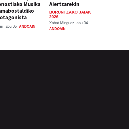
nostiako Musika
Aiertzarekin
amabostaldiko
BURUNTZAKO JAIAK
otagonista
2026
Xabat Minguez
abu 04
rri
abu 05
ANDOAIN
ANDOAIN