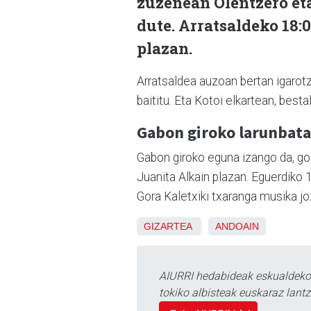
zuzenean Olentzero et
dute. Arratsaldeko 18:
plazan.
Arratsaldea auzoan bertan igarot
baititu. Eta Kotoi elkartean, best
Gabon giroko larunbat
Gabon giroko eguna izango da, goi
Juanita Alkain plazan. Eguerdiko 
Gora Kaletxiki txaranga musika joz
GIZARTEA
ANDOAIN
AIURRI hedabideak eskualdeko n
tokiko albisteak euskaraz lan