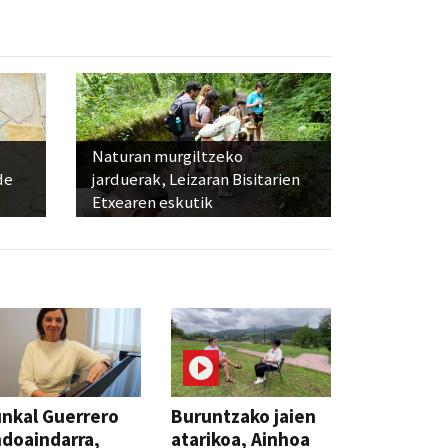
Naturan murgiltzeko
de
jarduerak, Leizaran Bisitarien
Etxearen eskutik
nkal Guerrero
Buruntzako jaien
doaindarra,
atarikoa, Ainhoa