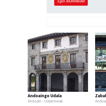
Egin AIURRIkide!
Andoaingo Udala
Zabal
Andoain
- Udaletxeak
Andoa