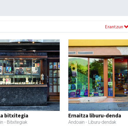
Erantzun
a bitxitegia
Ernaitza liburu-denda
in
- Bitxitegiak
Andoain
- Liburu-dendak