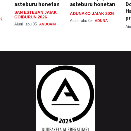
asteburu honetan
asteburu honetan
Do
H
SAN ESTEBAN JAIAK
ADUNAKO JAIAK 2026
pr
GOIBURUN 2026
K
Aiurri
abu 05
ADUNA
Aiurri
abu 05
ANDOAIN
Aiu