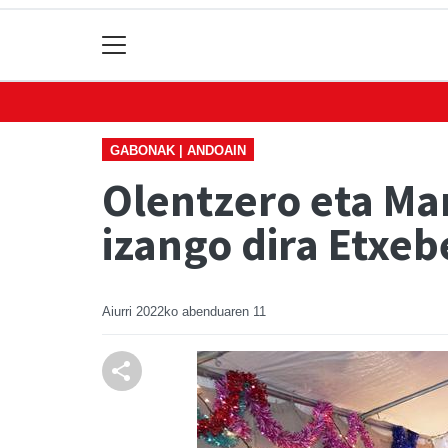
GABONAK | ANDOAIN
Olentzero eta Ma
izango dira Etxeb
Aiurri
2022ko abenduaren 11