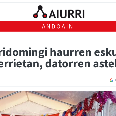
ANDOAIN
ridomingi haurren esku
errietan, datorren ast