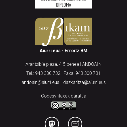
Aiurri.eus - Erroitz BM
Arantzibia plaza, 4-5 behea | ANDOAIN
Tel.: 943 300 732 | Faxa: 943 300 731
andoain@aiurri.eus | idazkaritza@aiurri.eus
Codesyntaxek garatua