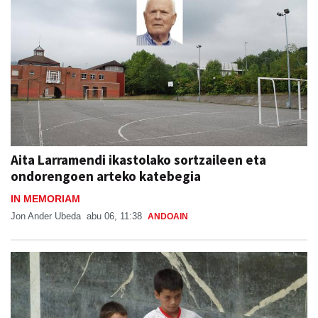
Aita Larramendi ikastolako sortzaileen eta
ondorengoen arteko katebegia
IN MEMORIAM
Jon Ander Ubeda
abu 06, 11:38
ANDOAIN