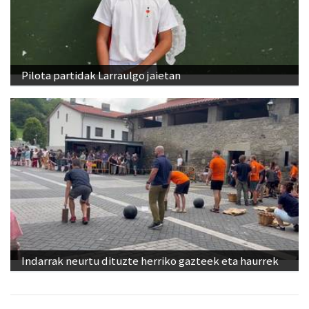
Pilota partidak Larraulgo jaietan
Indarrak neurtu dituzte herriko gazteek eta haurrek