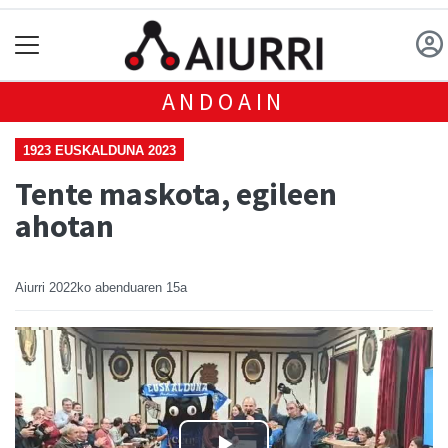
ANDOAIN
1923 EUSKALDUNA 2023
Tente maskota, egileen
ahotan
Aiurri
2022ko abenduaren 15a