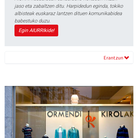
jaso eta zabaltzen ditu. Harpidedun eginda, tokiko
albisteak euskaraz lantzen dituen komunikabidea
babestuko duzu.
Egin AIURRIkide!
Erantzun