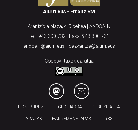
Aiurri.eus - Erroitz BM
Arantzibia plaza, 4-5 behea | ANDOAIN
Tel.: 943 300 732 | Faxa: 943 300 731
andoain@aiurri.eus | idazkaritza@aiurri.eus
Codesyntaxek garatua
HONI BURUZ
LEGE OHARRA
PUBLIZITATEA
ARAUAK
HARREMANETARAKO
RSS