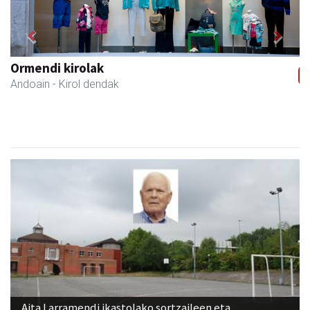
Previous
Next
Francisco Mendikute
Andoain
- Harategiak
Aita Larramendi ikastolako sortzaileen eta