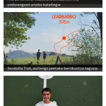
ondorengoen arteko katebegia
Sorabilla Trail, aurtengo jaietako berrikuntza nagusia