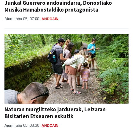
Junkal Guerrero andoaindarra, Donostiako
Musika Hamabostaldiko protagonista
Aiurri
abu 05, 07:00
ANDOAIN
Naturan murgiltzeko jarduerak, Leizaran
Bisitarien Etxearen eskutik
Aiurri
abu 05, 08:30
ANDOAIN