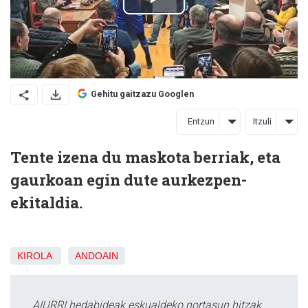
Gehitu gaitzazu Googlen
Entzun
Itzuli
Tente izena du maskota berriak, eta
gaurkoan egin dute aurkezpen-
ekitaldia.
KIROLA
ANDOAIN
AIURRI hedabideak eskualdeko nortasun hitzak