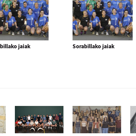
billako jaiak
Sorabillako jaiak
AK
FESTAK