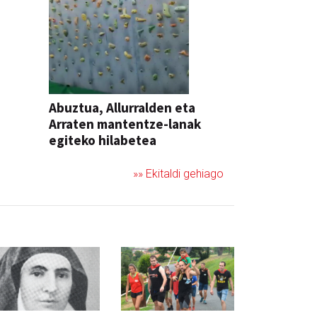
Abuztua, Allurralden eta
Arraten mantentze-lanak
egiteko hilabetea
»» Ekitaldi gehiago