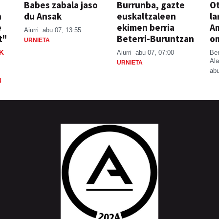
Babes zabala jaso
Burrunba, gazte
Ot
n
du Ansak
euskaltzaleen
la
e
ekimen berria
A
Aiurri
abu 07, 13:55
t"
Beterri-Buruntzan
o
URNIETA
K
Aiurri
abu 07, 07:00
Be
Ala
URNIETA
abu
N