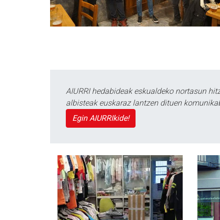
AIURRI hedabideak eskualdeko nortasun hitza
albisteak euskaraz lantzen dituen komunika
Egin AIURRIkide!