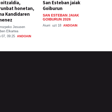
oitzaldia,
San Esteban jaiak
runbat honetan,
Goiburun
ma Kandidaren
SAN ESTEBAN JAIAK
menez
GOIBURUN 2026
Aiurri
uzt 18
ANDOAIN
rrozpeko Jesusen
ben Elkartea
 07, 09:25
ANDOAIN