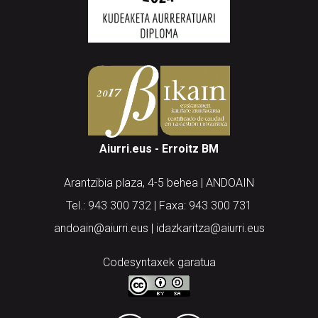
Aiurri.eus - Erroitz BM
Arantzibia plaza, 4-5 behea | ANDOAIN
Tel.: 943 300 732 | Faxa: 943 300 731
andoain@aiurri.eus | idazkaritza@aiurri.eus
Codesyntaxek garatua