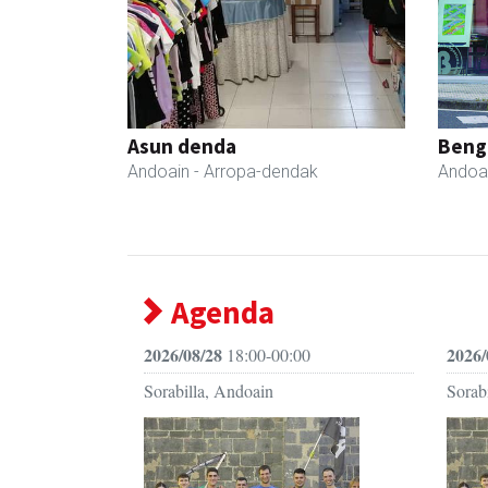
Asun denda
Beng
Andoain
- Arropa-dendak
Andoa
Agenda
2026/08/28
2026/
18:00-00:00
Sorabilla, Andoain
Sorab