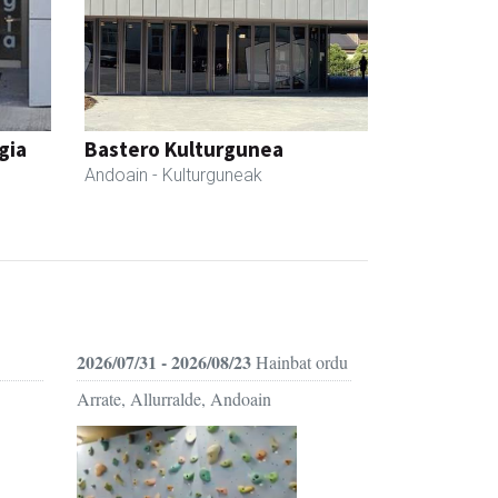
gia
Bastero Kulturgunea
Andoain
- Kulturguneak
2026/07/31 - 2026/08/23
Hainbat ordu
Arrate, Allurralde, Andoain