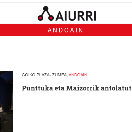
ANDOAIN
GOIKO PLAZA- ZUMEA,
ANDOAIN
Punttuka eta Maizorrik antolatut