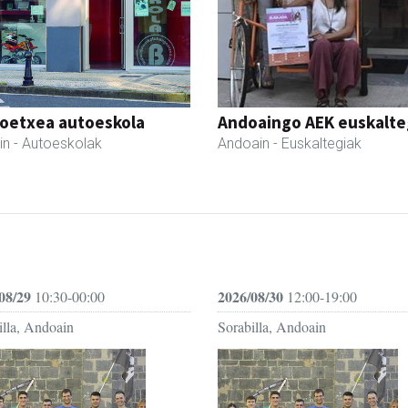
oetxea autoeskola
Andoaingo AEK euskalte
in
- Autoeskolak
Andoain
- Euskaltegiak
08/29
2026/08/30
10:30-00:00
12:00-19:00
illa, Andoain
Sorabilla, Andoain