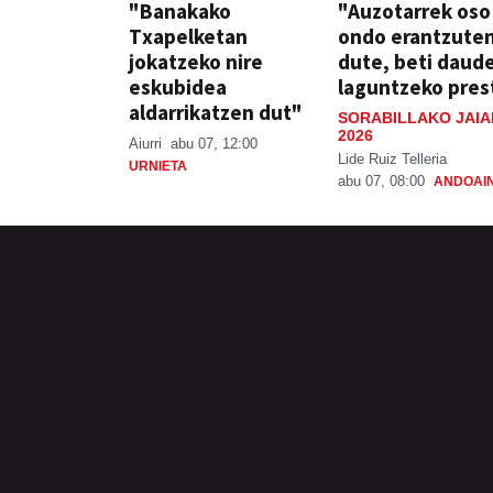
"Banakako
"Auzotarrek oso
Txapelketan
ondo erantzute
jokatzeko nire
dute, beti daud
eskubidea
laguntzeko pres
aldarrikatzen dut"
SORABILLAKO JAIA
2026
Aiurri
abu 07, 12:00
Lide Ruiz Telleria
URNIETA
abu 07, 08:00
ANDOAI