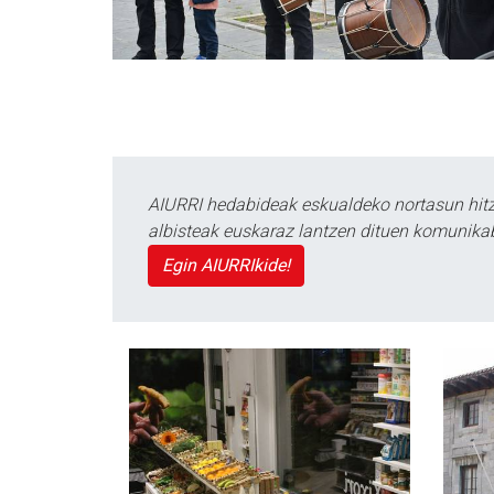
AIURRI hedabideak eskualdeko nortasun hitza
albisteak euskaraz lantzen dituen komunika
Egin AIURRIkide!