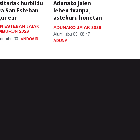
sitariak hurbildu
Adunako jaien
ra San Esteban
lehen txanpa,
gunean
asteburu honetan
N ESTEBAN JAIAK
ADUNAKO JAIAK 2026
IBURUN 2026
Aiurri
abu 05, 08:47
rri
abu 03
ANDOAIN
ADUNA