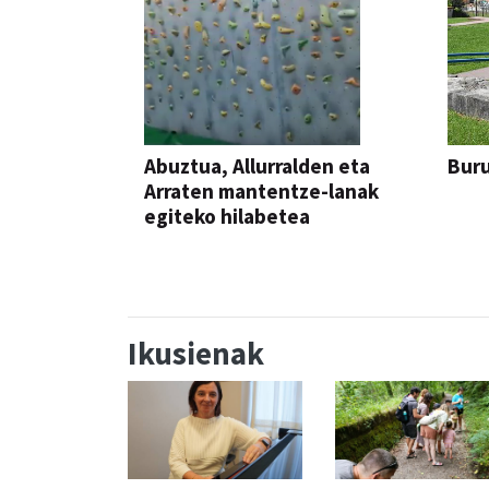
Abuztua, Allurralden eta
Buru
Arraten mantentze-lanak
egiteko hilabetea
Ikusienak