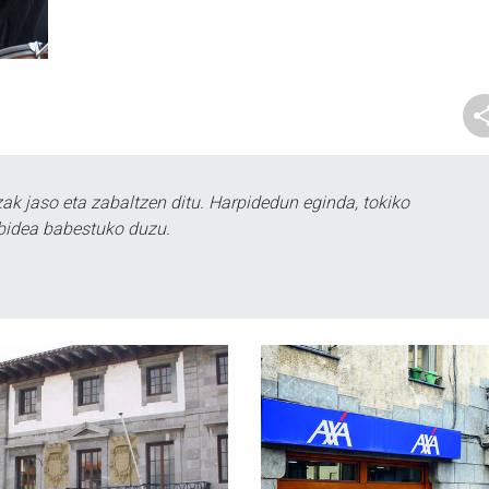
k jaso eta zabaltzen ditu. Harpidedun eginda, tokiko
bidea babestuko duzu.