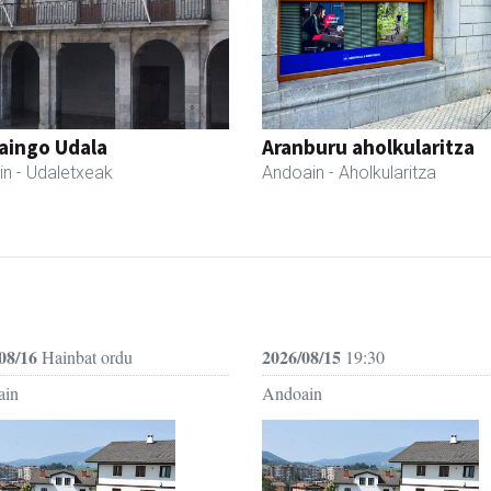
aingo Udala
Aranburu aholkularitza
in
- Udaletxeak
Andoain
- Aholkularitza
08/16
2026/08/15
Hainbat ordu
19:30
ain
Andoain