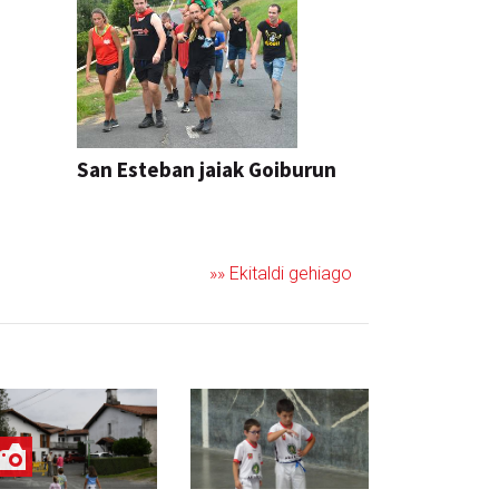
San Esteban jaiak Goiburun
»» Ekitaldi gehiago