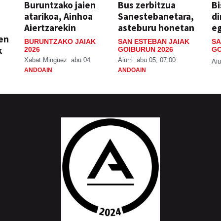
Buruntzako jaien
Bus zerbitzua
Bi
atarikoa, Ainhoa
Sanestebanetara,
di
Aiertzarekin
asteburu honetan
e
ien
BURUNTZAKO JAIAK
SAN ESTEBAN JAIAK
SA
k
2026
GOIBURUN 2026
GO
Xabat Minguez
abu 04
Aiurri
abu 05, 07:00
Aiu
ANDOAIN
ANDOAIN