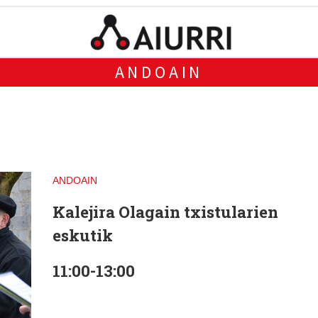
ANDOAIN
ANDOAIN
Kalejira Olagain txistularien
eskutik
11:00-13:00