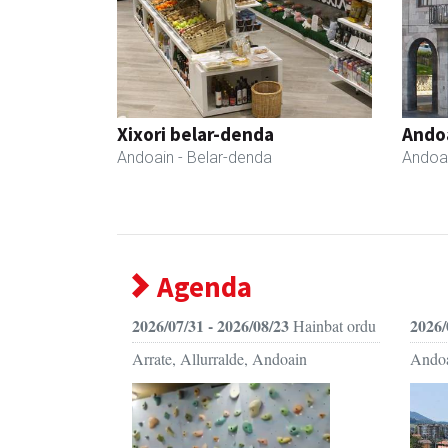
Xixori belar-denda
Ando
Andoain
- Belar-denda
Andoa
Agenda
2026/07/31 - 2026/08/23
2026/
Hainbat ordu
Arrate, Allurralde, Andoain
Ando