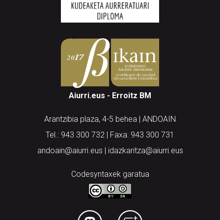
Aiurri.eus - Erroitz BM
Arantzibia plaza, 4-5 behea | ANDOAIN
Tel.: 943 300 732 | Faxa: 943 300 731
andoain@aiurri.eus | idazkaritza@aiurri.eus
Codesyntaxek garatua