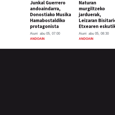
Junkal Guerrero
Naturan
andoaindarra,
murgiltzeko
Donostiako Musika
jarduerak,
Hamabostaldiko
Leizaran Bisitar
protagonista
Etxearen eskuti
Aiurri
abu 05, 07:00
Aiurri
abu 05, 08:30
ANDOAIN
ANDOAIN