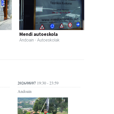
Mendi autoeskola
Andoain
- Autoeskolak
2026/08/07
19:30 - 23:59
Andoain