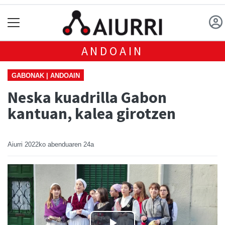
ANDOAIN
GABONAK | ANDOAIN
Neska kuadrilla Gabon
kantuan, kalea girotzen
Aiurri
2022ko abenduaren 24a