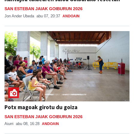
SAN ESTEBAN JAIAK GOIBURUN 2026
Jon Ander Ubeda
abu 07, 20:37
ANDOAIN
Potx magoak girotu du goiza
SAN ESTEBAN JAIAK GOIBURUN 2026
Aiurri
abu 08, 16:28
ANDOAIN