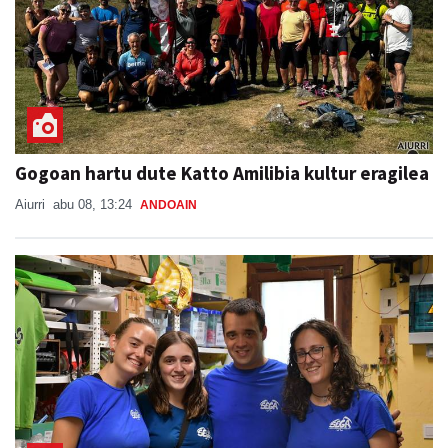
Gogoan hartu dute Katto Amilibia kultur eragilea
Aiurri
abu 08, 13:24
ANDOAIN