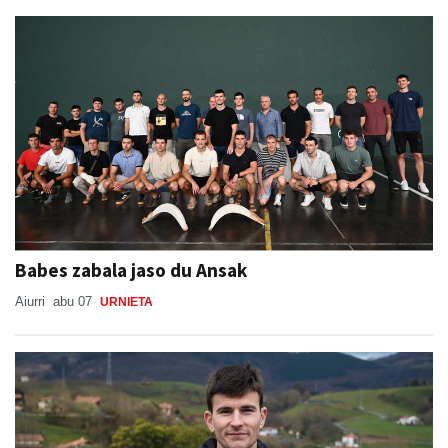
Babes zabala jaso du Ansak
Aiurri
abu 07
URNIETA