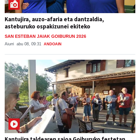
Kantujira, auzo-afaria eta dantzaldia,
asteburuko ospakizunei ekiteko
SAN ESTEBAN JAIAK GOIBURUN 2026
Aiurri
abu 08, 09:31
ANDOAIN
Kantujira taldearen saioa Goiburuko festetan