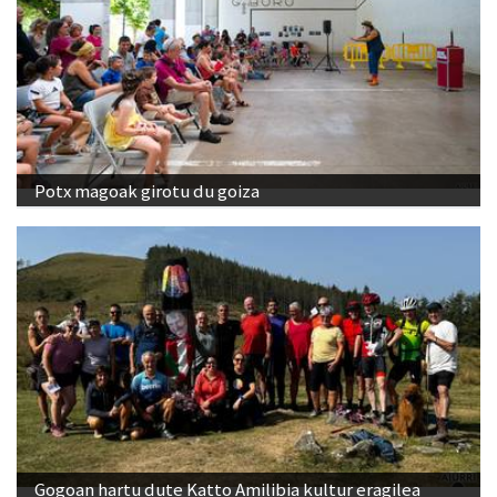
Potx magoak girotu du goiza
Gogoan hartu dute Katto Amilibia kultur eragilea