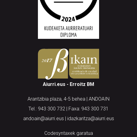
Aiurri.eus - Erroitz BM
Arantzibia plaza, 4-5 behea | ANDOAIN
Tel.: 943 300 732 | Faxa: 943 300 731
andoain@aiurri.eus | idazkaritza@aiurri.eus
Codesyntaxek garatua