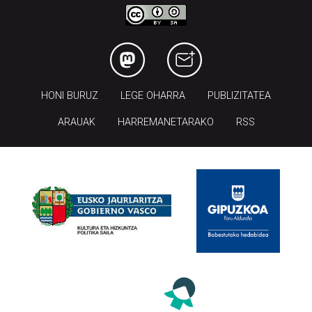
HONI BURUZ
LEGE OHARRA
PUBLIZITATEA
ARAUAK
HARREMANETARAKO
RSS