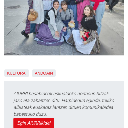
KULTURA
ANDOAIN
AIURRI hedabideak eskualdeko nortasun hitzak
jaso eta zabaltzen ditu. Harpidedun eginda, tokiko
albisteak euskaraz lantzen dituen komunikabidea
babestuko duzu.
Egin AIURRIkide!