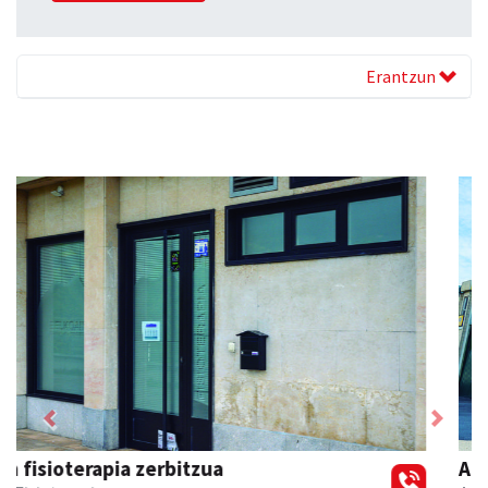
Erantzun
Previous
Next
Azkain motoak