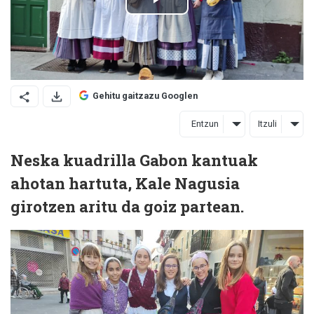
Gehitu gaitzazu Googlen
Entzun
Itzuli
Neska kuadrilla Gabon kantuak
ahotan hartuta, Kale Nagusia
girotzen aritu da goiz partean.