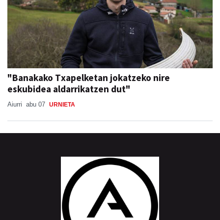
"Banakako Txapelketan jokatzeko nire
eskubidea aldarrikatzen dut"
Aiurri
abu 07
URNIETA