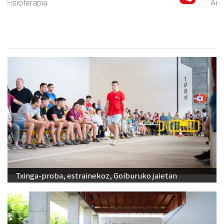
Andoain
- Motor dendak
Txinga-proba, estrainekoz, Goiburuko jaietan