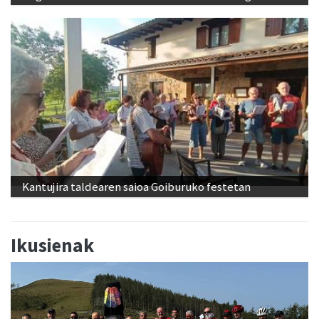
Kantujira taldearen saioa Goiburuko festetan
Ikusienak