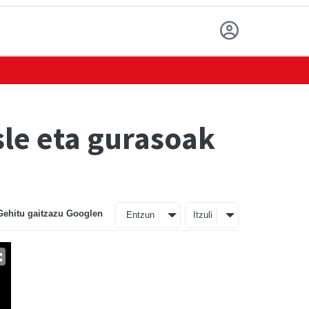
sle eta gurasoak
Gehitu gaitzazu Googlen
Entzun
Itzuli