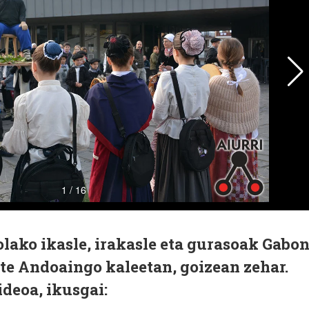
lako ikasle, irakasle eta gurasoak Gabo
te Andoaingo kaleetan, goizean zehar.
ideoa, ikusgai: