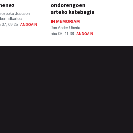
menez
ondorengoen
arteko katebegia
rrozpeko Jesusen
ben Elkartea
IN MEMORIAM
 07, 09:25
ANDOAIN
Jon Ander Ubeda
abu 06, 11:38
ANDOAIN