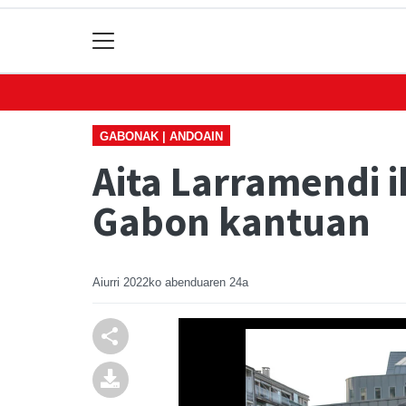
GABONAK | ANDOAIN
Aita Larramendi i
Gabon kantuan
Aiurri
2022ko abenduaren 24a