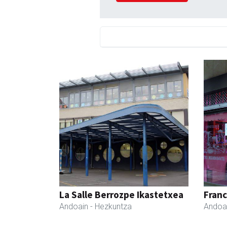
La Salle Berrozpe Ikastetxea
Fran
Andoain
- Hezkuntza
Andoa