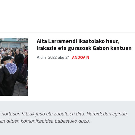
Aita Larramendi ikastolako haur,
irakasle eta gurasoak Gabon kantuan
Aiurri
2022 abe 24
ANDOAIN
ortasun hitzak jaso eta zabaltzen ditu. Harpidedun eginda,
tzen dituen komunikabidea babestuko duzu.