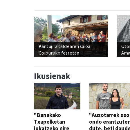
Kantujira taldearen saioa
Otoi
Goiburuko festetan
Ama
Ikusienak
"Banakako
"Auzotarrek oso
Txapelketan
ondo erantzute
jokatzeko nire
dute, beti daud