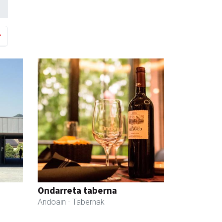
Ondarreta taberna
Andoain
- Tabernak