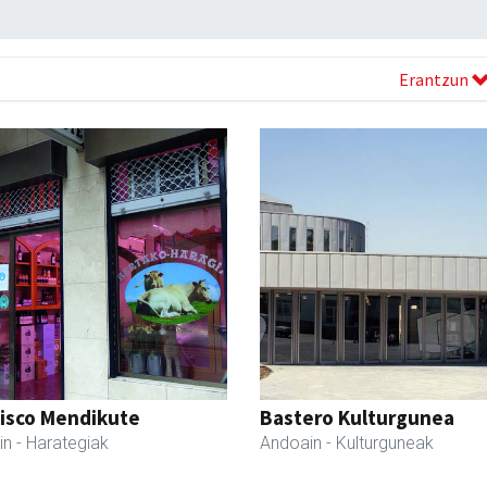
Erantzun
cisco Mendikute
Bastero Kulturgunea
in
- Harategiak
Andoain
- Kulturguneak