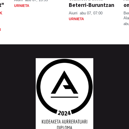
t"
Beterri-Buruntzan
o
URNIETA
K
Aiurri
abu 07, 07:00
Be
Ala
URNIETA
abu
N