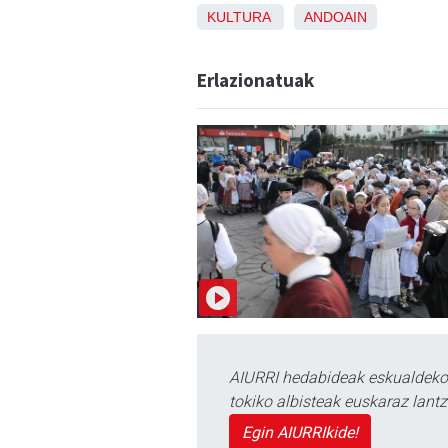
KULTURA
ANDOAIN
Erlazionatuak
AIURRI hedabideak eskualdeko n
tokiko albisteak euskaraz lan
Egin AIURRIkide!