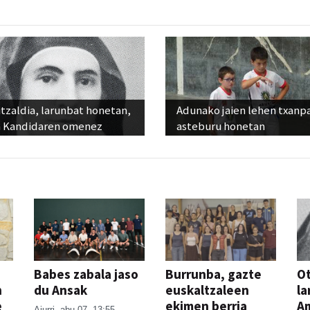
tzaldia, larunbat honetan,
Adunako jaien lehen txanp
 Kandidaren omenez
asteburu honetan
Babes zabala jaso
Burrunba, gazte
Ot
n
du Ansak
euskaltzaleen
la
e
ekimen berria
A
Aiurri
abu 07, 13:55