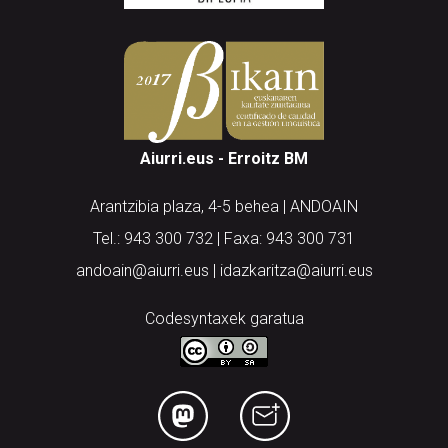
Aiurri.eus - Erroitz BM
Arantzibia plaza, 4-5 behea | ANDOAIN
Tel.: 943 300 732 | Faxa: 943 300 731
andoain@aiurri.eus | idazkaritza@aiurri.eus
Codesyntaxek garatua