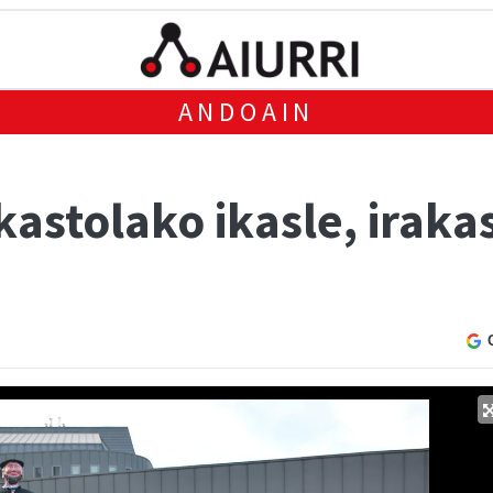
ANDOAIN
kastolako ikasle, iraka