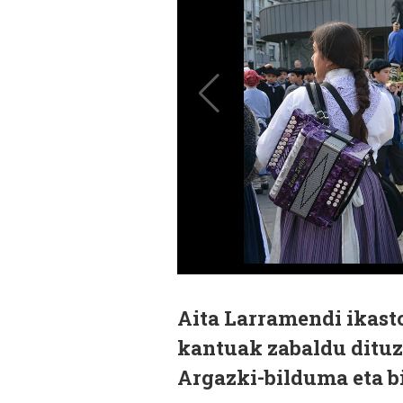
Aita Larramendi ikasto
kantuak zabaldu dituz
Argazki-bilduma eta b