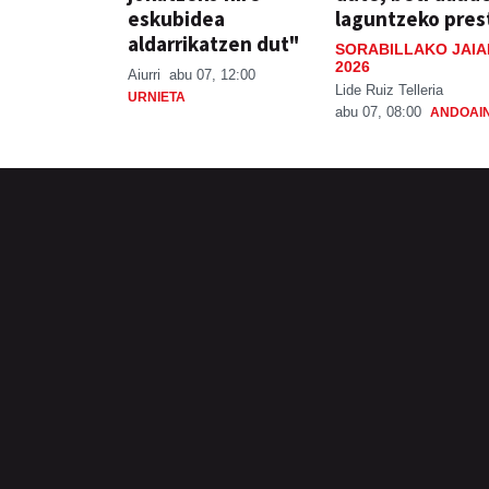
eskubidea
laguntzeko pres
aldarrikatzen dut"
SORABILLAKO JAIA
2026
Aiurri
abu 07, 12:00
Lide Ruiz Telleria
URNIETA
abu 07, 08:00
ANDOAI