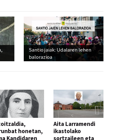
a,
Santio jaiak: Udalaren lehen
balorazioa
oitzaldia,
Aita Larramendi
runbat honetan,
ikastolako
ma Kandidaren
sortzaileen eta