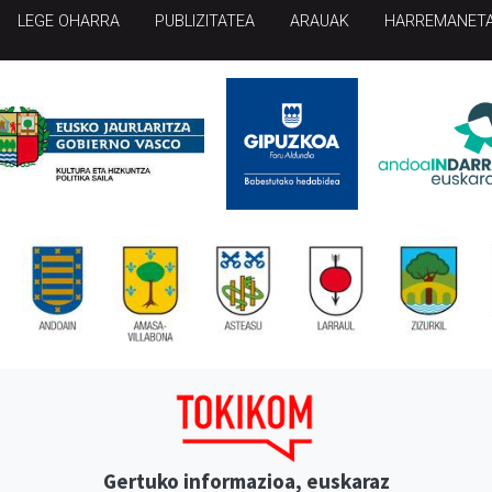
LEGE OHARRA
PUBLIZITATEA
ARAUAK
HARREMANET
Gertuko informazioa, euskaraz