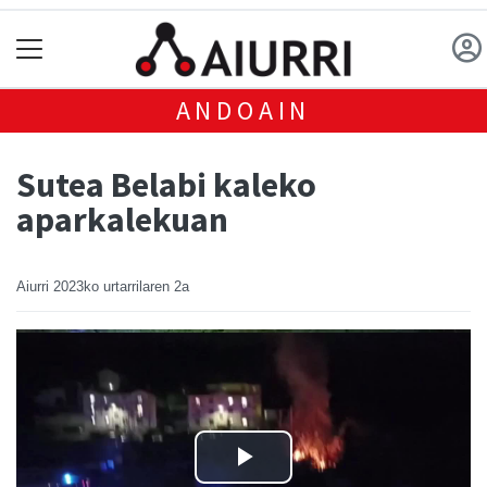
ANDOAIN
Sutea Belabi kaleko
aparkalekuan
Aiurri
2023ko urtarrilaren 2a