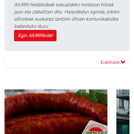
AIURRI hedabideak eskualdeko nortasun hitzak
jaso eta zabaltzen ditu. Harpidedun eginda, tokiko
albisteak euskaraz lantzen dituen komunikabidea
babestuko duzu.
Egin AIURRIkide!
Erantzun