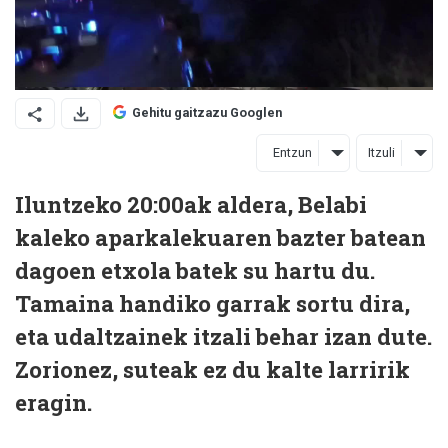
Gehitu gaitzazu Googlen
Entzun
Itzuli
Iluntzeko 20:00ak aldera, Belabi
kaleko aparkalekuaren bazter batean
dagoen etxola batek su hartu du.
Tamaina handiko garrak sortu dira,
eta udaltzainek itzali behar izan dute.
Zorionez, suteak ez du kalte larririk
eragin.