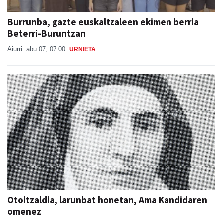
Burrunba, gazte euskaltzaleen ekimen berria
Beterri-Buruntzan
Aiurri
abu 07, 07:00
URNIETA
Otoitzaldia, larunbat honetan, Ama Kandidaren
omenez