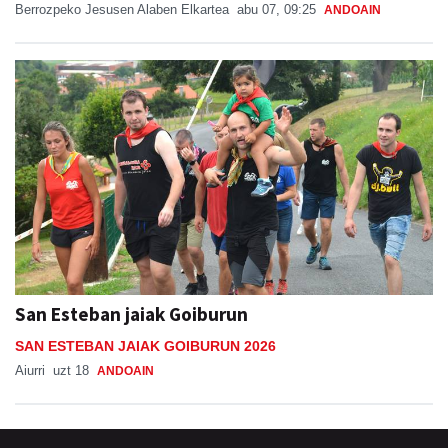
Berrozpeko Jesusen Alaben Elkartea
abu 07, 09:25
ANDOAIN
San Esteban jaiak Goiburun
SAN ESTEBAN JAIAK GOIBURUN 2026
Aiurri
uzt 18
ANDOAIN