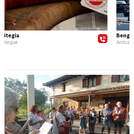
Previous
Next
Bengoetxea autoeskola
Andoain
- Autoeskolak