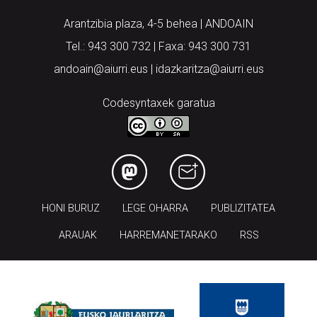
Arantzibia plaza, 4-5 behea | ANDOAIN
Tel.: 943 300 732 | Faxa: 943 300 731
andoain@aiurri.eus | idazkaritza@aiurri.eus
Codesyntaxek garatua
HONI BURUZ
LEGE OHARRA
PUBLIZITATEA
ARAUAK
HARREMANETARAKO
RSS