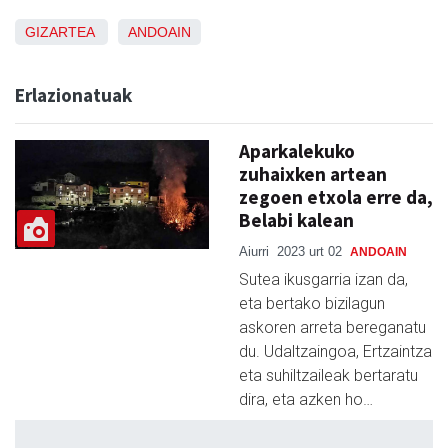
GIZARTEA
ANDOAIN
Erlazionatuak
Aparkalekuko
zuhaixken artean
zegoen etxola erre da,
Belabi kalean
Aiurri
2023 urt 02
ANDOAIN
Sutea ikusgarria izan da,
eta bertako bizilagun
askoren arreta bereganatu
du. Udaltzaingoa, Ertzaintza
eta suhiltzaileak bertaratu
dira, eta azken ho…