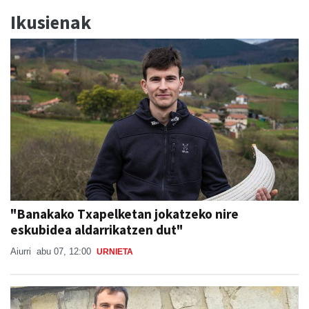
Ikusienak
"Banakako Txapelketan jokatzeko nire
eskubidea aldarrikatzen dut"
Aiurri
abu 07, 12:00
URNIETA