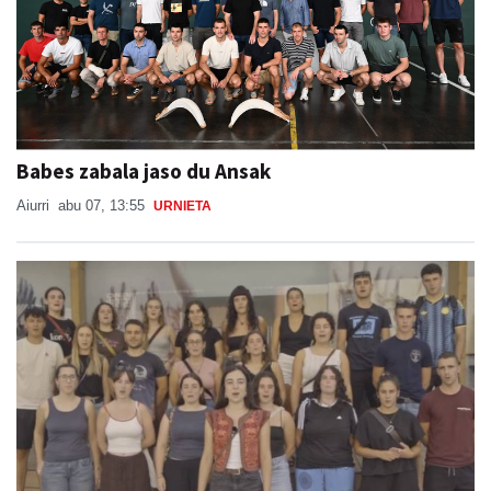
Babes zabala jaso du Ansak
Aiurri
abu 07, 13:55
URNIETA