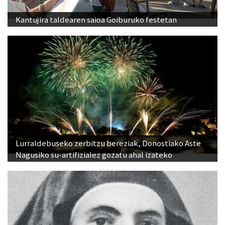
Kantujira taldearen saioa Goiburuko festetan
Lurraldebuseko zerbitzu bereziak, Donostiako Aste
Nagusiko su-artifizialez gozatu ahal izateko