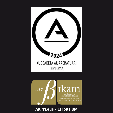
Aiurri.eus - Erroitz BM