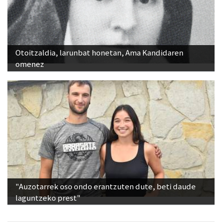
Otoitzaldia, larunbat honetan, Ama Kandidaren
omenez
"Auzotarrek oso ondo erantzuten dute, beti daude
laguntzeko prest"