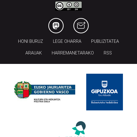
HONI BURUZ
LEGE OHARRA
PUBLIZITATEA
ARAUAK
HARREMANETARAKO
RSS