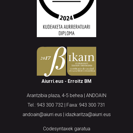
Aiurri.eus - Erroitz BM
Arantzibia plaza, 4-5 behea | ANDOAIN
Tel.: 943 300 732 | Faxa: 943 300 731
andoain@aiurri.eus | idazkaritza@aiurri.eus
Codesyntaxek garatua