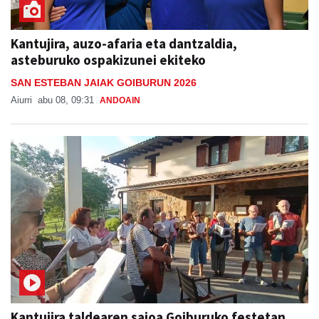
Kantujira, auzo-afaria eta dantzaldia,
asteburuko ospakizunei ekiteko
SAN ESTEBAN JAIAK GOIBURUN 2026
Aiurri
abu 08, 09:31
ANDOAIN
Kantujira taldearen saioa Goiburuko festetan