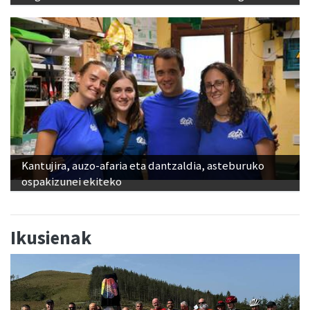
Kantujira, auzo-afaria eta dantzaldia, asteburuko
ospakizunei ekiteko
Ikusienak