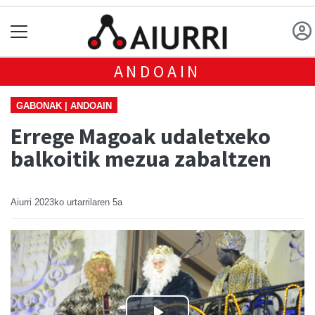
ANDOAIN
GABONAK | ANDOAIN
Errege Magoak udaletxeko
balkoitik mezua zabaltzen
Aiurri
2023ko urtarrilaren 5a