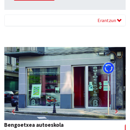
Erantzun
Previous
Next
Kulunka aeroyoga zentroa