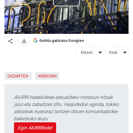
Gehitu gaitzazu Googlen
Entzun
Itzuli
GIZARTEA
ANDOAIN
AIURRI hedabideak eskualdeko nortasun hitzak
jaso eta zabaltzen ditu. Harpidedun eginda, tokiko
albisteak euskaraz lantzen dituen komunikabidea
babestuko duzu.
Egin AIURRIkide!