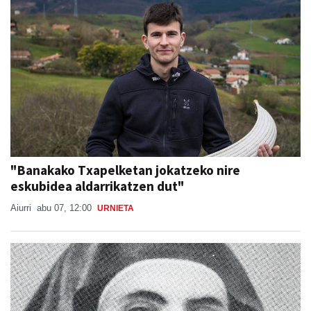
"Banakako Txapelketan jokatzeko nire
eskubidea aldarrikatzen dut"
Aiurri
abu 07, 12:00
URNIETA