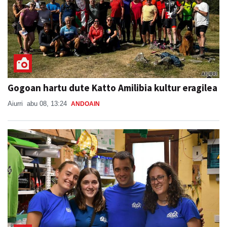
Gogoan hartu dute Katto Amilibia kultur eragilea
Aiurri
abu 08, 13:24
ANDOAIN