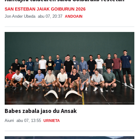
SAN ESTEBAN JAIAK GOIBURUN 2026
Jon Ander Ubeda
abu 07, 20:37
ANDOAIN
Babes zabala jaso du Ansak
Aiurri
abu 07, 13:55
URNIETA