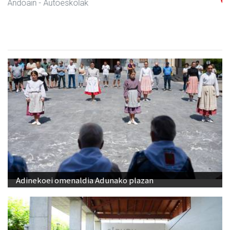
Andoain
- Aeroyoga
Adinekoei omenaldia Adunako plazan