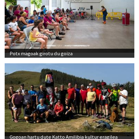
Potx magoak girotu du goiza
Gogoan hartu dute Katto Amilibia kultur eragilea