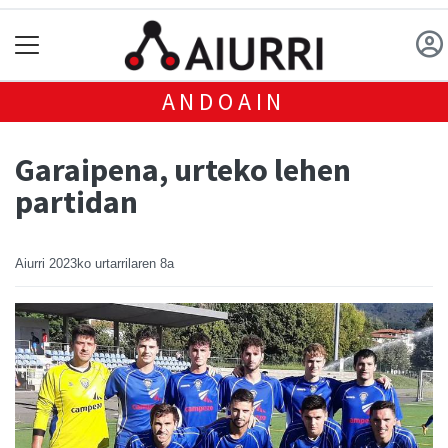
ANDOAIN
Garaipena, urteko lehen
partidan
Aiurri
2023ko urtarrilaren 8a