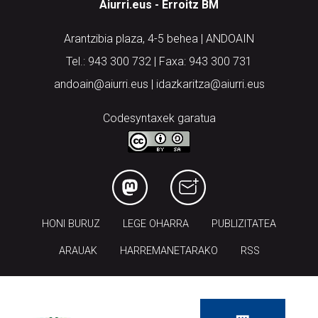
Aiurri.eus - Erroitz BM
Arantzibia plaza, 4-5 behea | ANDOAIN
Tel.: 943 300 732 | Faxa: 943 300 731
andoain@aiurri.eus | idazkaritza@aiurri.eus
Codesyntaxek garatua
HONI BURUZ
LEGE OHARRA
PUBLIZITATEA
ARAUAK
HARREMANETARAKO
RSS