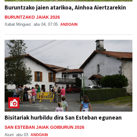
Buruntzako jaien atarikoa, Ainhoa Aiertzarekin
BURUNTZAKO JAIAK 2026
Xabat Minguez
abu 04, 07:05
ANDOAIN
Bisitariak hurbildu dira San Esteban egunean
SAN ESTEBAN JAIAK GOIBURUN 2026
Aiurri
abu 03
ANDOAIN