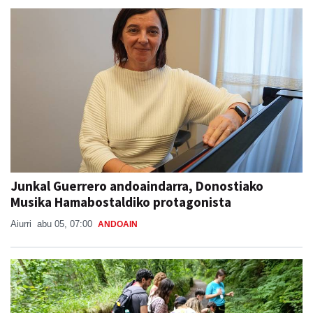
Junkal Guerrero andoaindarra, Donostiako
Musika Hamabostaldiko protagonista
Aiurri
abu 05, 07:00
ANDOAIN