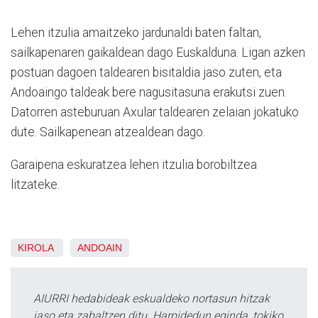
Lehen itzulia amaitzeko jardunaldi baten faltan,
sailkapenaren gaikaldean dago Euskalduna. Ligan azken
postuan dagoen taldearen bisitaldia jaso zuten, eta
Andoaingo taldeak bere nagusitasuna erakutsi zuen.
Datorren asteburuan Axular taldearen zelaian jokatuko
dute. Sailkapenean atzealdean dago.
Garaipena eskuratzea lehen itzulia borobiltzea
litzateke.
KIROLA
ANDOAIN
AIURRI hedabideak eskualdeko nortasun hitzak
jaso eta zabaltzen ditu. Harpidedun eginda, tokiko