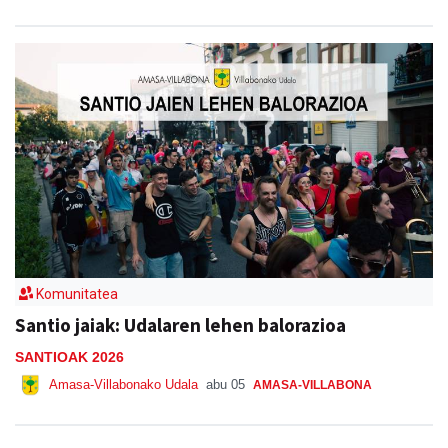
Komunitatea
Santio jaiak: Udalaren lehen balorazioa
SANTIOAK 2026
Amasa-Villabonako Udala
abu 05
AMASA-VILLABONA