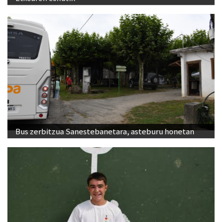
Bus zerbitzua Sanestebanetara, asteburu honetan