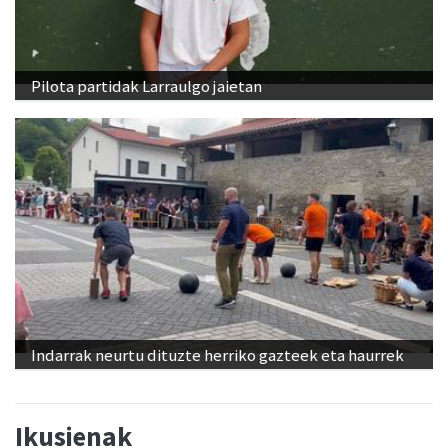
Pilota partidak Larraulgo jaietan
Indarrak neurtu dituzte herriko gazteek eta haurrek
Ikusienak