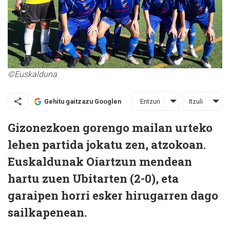
©Euskalduna
Entzun
Itzuli
Gehitu gaitzazu Googlen
Gizonezkoen gorengo mailan urteko
lehen partida jokatu zen, atzokoan.
Euskaldunak Oiartzun mendean
hartu zuen Ubitarten (2-0), eta
garaipen horri esker hirugarren dago
sailkapenean.