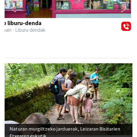
Previous
Next
Bastero Kulturgunea
Andoain
- Kulturguneak
Naturan murgiltzeko jarduerak, Leizaran Bisitarien
Etxearen eskutik