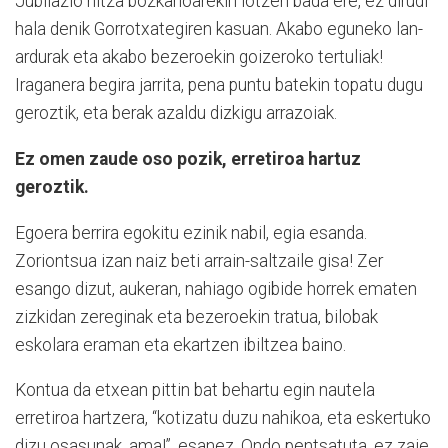
Jubilazio hitza bozkarioarekin lotzen bada ere, ez dirudi
hala denik Gorrotxategiren kasuan. Akabo eguneko lan-
ardurak eta akabo bezeroekin goizeroko tertuliak!
Iraganera begira jarrita, pena puntu batekin topatu dugu
geroztik, eta berak azaldu dizkigu arrazoiak.
Ez omen zaude oso pozik, erretiroa hartuz
geroztik.
Egoera berrira egokitu ezinik nabil, egia esanda.
Zoriontsua izan naiz beti arrain-saltzaile gisa! Zer
esango dizut, aukeran, nahiago ogibide horrek ematen
zizkidan zereginak eta bezeroekin tratua, bilobak
eskolara eraman eta ekartzen ibiltzea baino.
Kontua da etxean pittin bat behartu egin nautela
erretiroa hartzera, “kotizatu duzu nahikoa, eta eskertuko
dizu osasunak, ama!”, esanez. Ondo pentsatuta, ez zaie