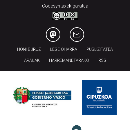
Codesyntaxek garatua
HONI BURUZ
LEGE OHARRA
PUBLIZITATEA
ARAUAK
HARREMANETARAKO
RSS