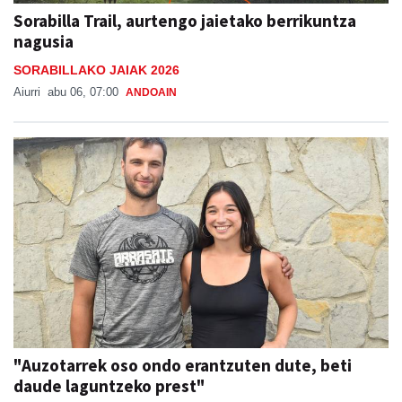
Sorabilla Trail, aurtengo jaietako berrikuntza
nagusia
SORABILLAKO JAIAK 2026
Aiurri
abu 06, 07:00
ANDOAIN
"Auzotarrek oso ondo erantzuten dute, beti
daude laguntzeko prest"