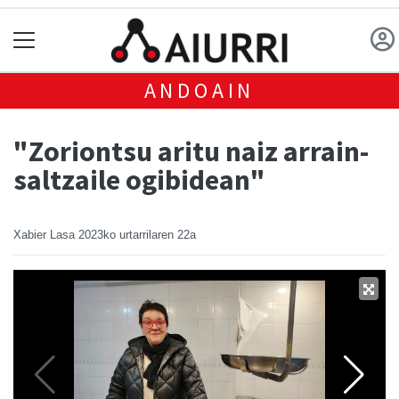
ANDOAIN
"Zoriontsu aritu naiz arrain-
saltzaile ogibidean"
Xabier Lasa
2023ko urtarrilaren 22a