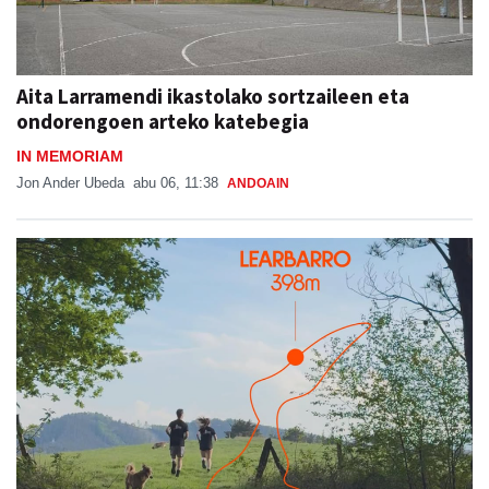
Aita Larramendi ikastolako sortzaileen eta
ondorengoen arteko katebegia
IN MEMORIAM
Jon Ander Ubeda
abu 06, 11:38
ANDOAIN