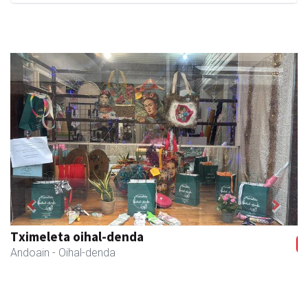
Previous
Next
Tximeleta oihal-denda
Andoain
- Oihal-denda