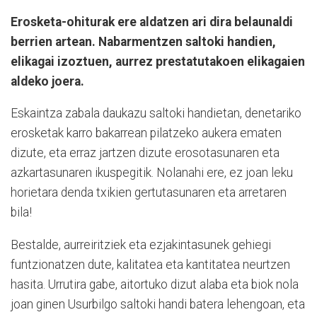
Erosketa-ohiturak ere aldatzen ari dira belaunaldi
berrien artean. Nabarmentzen saltoki handien,
elikagai izoztuen, aurrez prestatutakoen elikagaien
aldeko joera.
Eskaintza zabala daukazu saltoki handietan, denetariko
erosketak karro bakarrean pilatzeko aukera ematen
dizute, eta erraz jartzen dizute erosotasunaren eta
azkartasunaren ikuspegitik. Nolanahi ere, ez joan leku
horietara denda txikien gertutasunaren eta arretaren
bila!
Bestalde, aurreiritziek eta ezjakintasunek gehiegi
funtzionatzen dute, kalitatea eta kantitatea neurtzen
hasita. Urrutira gabe, aitortuko dizut alaba eta biok nola
joan ginen Usurbilgo saltoki handi batera lehengoan, eta