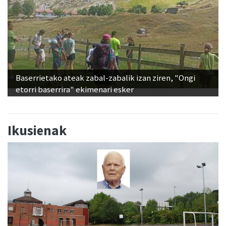
Baserrietako ateak zabal-zabalik izan ziren, "Ongi
etorri baserrira" ekimenari esker
Ikusienak