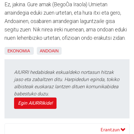
Ez, jakina. Gure amak (BegoÒa Iraola) Urnietan
arraindegia eduki zuen urtetan, eta hura itxi eta gero,
Andoainen, osabaren arrandegian laguntzaile gisa
segitu zuen. Nik nirea ireki nuenean, ama ondoan eduki
nuen lehenbiziko urtetan; ofizioan ondo erakutsi zidan.
EKONOMIA
ANDOAIN
AIURRI hedabideak eskualdeko nortasun hitzak
jaso eta zabaltzen ditu. Harpidedun eginda, tokiko
albisteak euskaraz lantzen dituen komunikabidea
babestuko duzu.
Egin AIURRIkide!
Erantzun