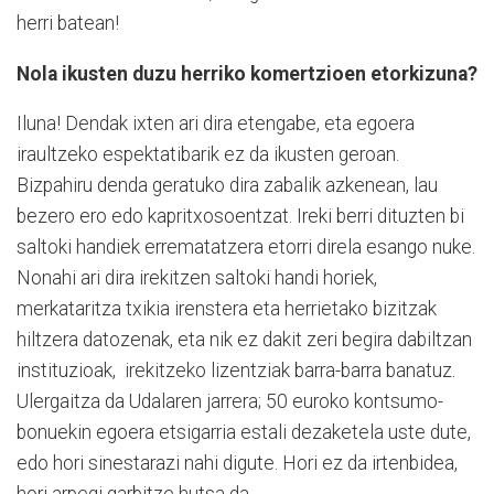
herri batean!
Nola ikusten duzu herriko komertzioen etorkizuna?
Iluna! Dendak ixten ari dira etengabe, eta egoera
iraultzeko espektatibarik ez da ikusten geroan.
Bizpahiru denda geratuko dira zabalik azkenean, lau
bezero ero edo kapritxosoentzat. Ireki berri dituzten bi
saltoki handiek errematatzera etorri direla esango nuke.
Nonahi ari dira irekitzen saltoki handi horiek,
merkataritza txikia irenstera eta herrietako bizitzak
hiltzera datozenak, eta nik ez dakit zeri begira dabiltzan
instituzioak,
irekitzeko lizentziak barra-barra banatuz.
Ulergaitza da Udalaren jarrera; 50 euroko kontsumo-
bonuekin egoera etsigarria estali dezaketela uste dute,
edo hori sinestarazi nahi digute. Hori ez da irtenbidea,