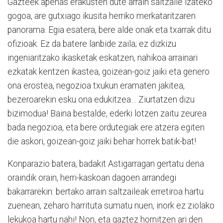
Gazteek apenas erakusten dute arrain saltzaile izateko
gogoa, are gutxiago ikusita herriko merkataritzaren
panorama. Egia esatera, bere alde onak eta txarrak ditu
ofizioak. Ez da batere lanbide zaila; ez dizkizu
ingeniaritzako ikasketak eskatzen, nahikoa arrainari
ezkatak kentzen ikastea, goizean-goiz jaiki eta genero
ona erostea, negozioa txukun eramaten jakitea,
bezeroarekin esku ona edukitzea… Ziurtatzen dizu
bizimodua! Baina bestalde, ederki lotzen zaitu zeurea
bada negozioa, eta bere ordutegiak ere atzera egiten
die askori, goizean-goiz jaiki behar horrek batik-bat!
Konparazio batera, badakit Astigarragan gertatu dena
oraindik orain, herri-kaskoan dagoen arrandegi
bakarrarekin: bertako arrain saltzaileak erretiroa hartu
zuenean, zeharo harrituta sumatu nuen, inork ez ziolako
lekukoa hartu nahi! Non, eta gaztez hornitzen ari den