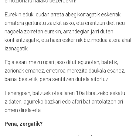
emozionatu halako bezeroekin!
Eurekin eduki dudan arreta abegikorragatik eskerrak
ematera gerturatu zaizkit asko, eta erantzun diet neu
nagoela zorretan eurekin, arrandegian jarri duten
konfiantzagatik, eta haiei esker nik bizimodua atera ahal
izanagatik.
Egia esan, mezu ugari jaso ditut egunotan; batetik,
zorionak emanez, erretiroa merezita daukala esanez,
baina, bestetik, pena sentitzen dutela aitortuz.
Lehengoan, batzuek otsailaren 10a libratzeko eskatu
zidaten, agurreko bazkari edo afari bat antolatzen ari
omen direla-eta.
Pena, zergatik?