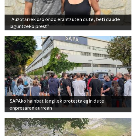
"Auzotarrek oso ondo erantzuten dute, beti daude
laguntzeko prest"
SAPAko hainbat langilek protesta egin dute
enpresaren aurrean