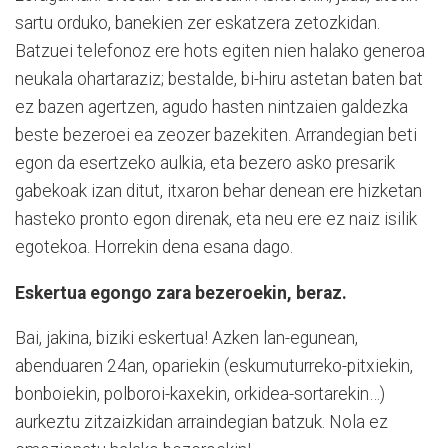
sartu orduko, banekien zer eskatzera zetozkidan.
Batzuei telefonoz ere hots egiten nien halako generoa
neukala ohartaraziz; bestalde, bi-hiru astetan baten bat
ez bazen agertzen, agudo hasten nintzaien galdezka
beste bezeroei ea zeozer bazekiten. Arrandegian beti
egon da esertzeko aulkia, eta bezero asko presarik
gabekoak izan ditut, itxaron behar denean ere hizketan
hasteko pronto egon direnak, eta neu ere ez naiz isilik
egotekoa. Horrekin dena esana dago.
Eskertua egongo zara bezeroekin, beraz.
Bai, jakina, biziki eskertua! Azken lan-egunean,
abenduaren 24an, opariekin (eskumuturreko-pitxiekin,
bonboiekin, polboroi-kaxekin, orkidea-sortarekin…)
aurkeztu zitzaizkidan arraindegian batzuk. Nola ez