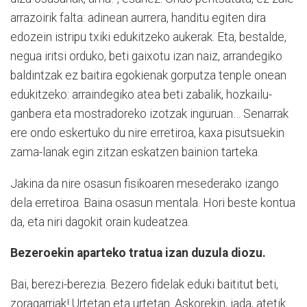
arrazoirik falta: adinean aurrera, handitu egiten dira
edozein istripu txiki edukitzeko aukerak. Eta, bestalde,
negua iritsi orduko, beti gaixotu izan naiz, arrandegiko
baldintzak ez baitira egokienak gorputza tenple onean
edukitzeko: arraindegiko atea beti zabalik, hozkailu-
ganbera eta mostradoreko izotzak inguruan… Senarrak
ere ondo eskertuko du nire erretiroa, kaxa pisutsuekin
zama-lanak egin zitzan eskatzen bainion tarteka.
Jakina da nire osasun fisikoaren mesederako izango
dela erretiroa. Baina osasun mentala. Hori beste kontua
da, eta niri dagokit orain kudeatzea.
Bezeroekin aparteko tratua izan duzula diozu.
Bai, berezi-berezia. Bezero fidelak eduki baititut beti,
zoragarriak! Urtetan eta urtetan. Askorekin, jada, atetik