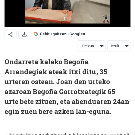
Gehitu gaitzazu Googlen
Entzun
Itzuli
Ondarreta kaleko Begoña
Arrandegiak ateak itxi ditu, 35
urteren ostean. Joan den urteko
azaroan Begoña Gorrotxategik 65
urte bete zituen, eta abenduaren 24an
egin zuen bere azken lan-eguna.