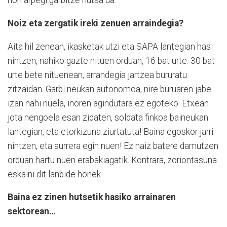
hori arpegi garbitze hutsa da.
Noiz eta zergatik ireki zenuen arraindegia?
Aita hil zenean, ikasketak utzi eta SAPA lantegian hasi
nintzen, nahiko gazte nituen orduan, 16 bat urte. 30 bat
urte bete nituenean, arrandegia jartzea bururatu
zitzaidan. Garbi neukan autonomoa, nire buruaren jabe
izan nahi nuela, inoren agindutara ez egoteko. Etxean
jota nengoela esan zidaten, soldata finkoa baineukan
lantegian, eta etorkizuna ziurtatuta! Baina egoskor jarri
nintzen, eta aurrera egin nuen! Ez naiz batere damutzen
orduan hartu nuen erabakiagatik. Kontrara, zoriontasuna
eskaini dit lanbide honek.
Baina ez zinen hutsetik hasiko arrainaren
sektorean…