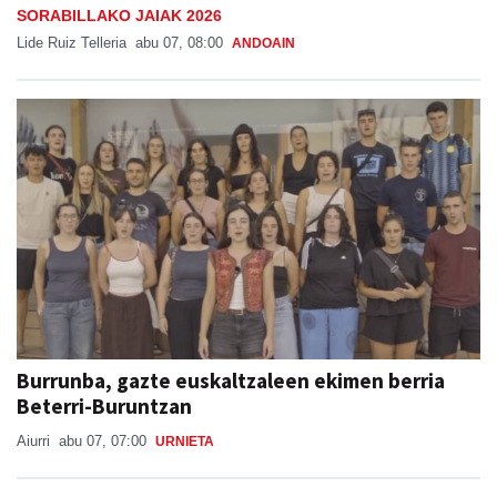
SORABILLAKO JAIAK 2026
Lide Ruiz Telleria
abu 07, 08:00
ANDOAIN
Burrunba, gazte euskaltzaleen ekimen berria
Beterri-Buruntzan
Aiurri
abu 07, 07:00
URNIETA