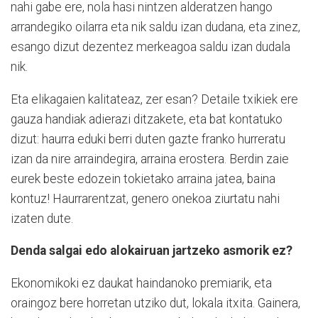
nahi gabe ere, nola hasi nintzen alderatzen hango
arrandegiko oilarra eta nik saldu izan dudana, eta zinez,
esango dizut dezentez merkeagoa saldu izan dudala
nik.
Eta elikagaien kalitateaz, zer esan? Detaile txikiek ere
gauza handiak adierazi ditzakete, eta bat kontatuko
dizut: haurra eduki berri duten gazte franko hurreratu
izan da nire arraindegira, arraina erostera. Berdin zaie
eurek beste edozein tokietako arraina jatea, baina
kontuz! Haurrarentzat, genero onekoa ziurtatu nahi
izaten dute.
Denda salgai edo alokairuan jartzeko asmorik ez?
Ekonomikoki ez daukat haindanoko premiarik, eta
oraingoz bere horretan utziko dut, lokala itxita. Gainera,