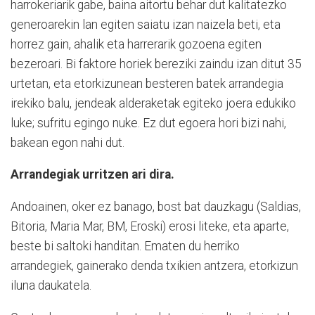
harrokeriarik gabe, baina aitortu behar dut kalitatezko
generoarekin lan egiten saiatu izan naizela beti, eta
horrez gain, ahalik eta harrerarik gozoena egiten
bezeroari. Bi faktore horiek bereziki zaindu izan ditut 35
urtetan, eta etorkizunean besteren batek arrandegia
irekiko balu, jendeak alderaketak egiteko joera edukiko
luke; sufritu egingo nuke. Ez dut egoera hori bizi nahi,
bakean egon nahi dut.
Arrandegiak urritzen ari dira.
Andoainen, oker ez banago, bost bat dauzkagu (Saldias,
Bitoria, Maria Mar, BM, Eroski) erosi liteke, eta aparte,
beste bi saltoki handitan. Ematen du herriko
arrandegiek, gainerako denda txikien antzera, etorkizun
iluna daukatela.