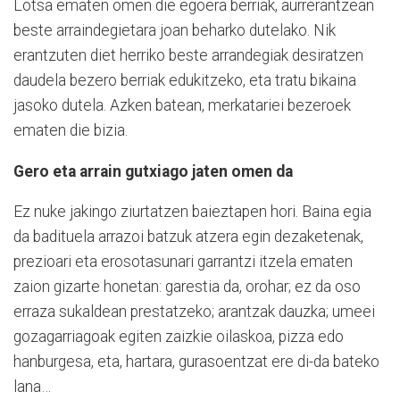
Lotsa ematen omen die egoera berriak, aurrerantzean
beste arraindegietara joan beharko dutelako. Nik
erantzuten diet herriko beste arrandegiak desiratzen
daudela bezero berriak edukitzeko, eta tratu bikaina
jasoko dutela. Azken batean, merkatariei bezeroek
ematen die bizia.
Gero eta arrain gutxiago jaten omen da
Ez nuke jakingo ziurtatzen baieztapen hori. Baina egia
da badituela arrazoi batzuk atzera egin dezaketenak,
prezioari eta erosotasunari garrantzi itzela ematen
zaion gizarte honetan: garestia da, orohar; ez da oso
erraza sukaldean prestatzeko; arantzak dauzka; umeei
gozagarriagoak egiten zaizkie oilaskoa, pizza edo
hanburgesa, eta, hartara, gurasoentzat ere di-da bateko
lana…