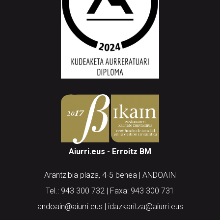
Aiurri.eus - Erroitz BM
Arantzibia plaza, 4-5 behea | ANDOAIN
Tel.: 943 300 732 | Faxa: 943 300 731
andoain@aiurri.eus | idazkaritza@aiurri.eus