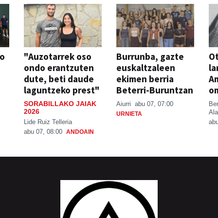
so
"Auzotarrek oso
Burrunba, gazte
Ot
ondo erantzuten
euskaltzaleen
la
dute, beti daude
ekimen berria
A
laguntzeko prest"
Beterri-Buruntzan
o
SORABILLAKO JAIAK
Aiurri
abu 07, 07:00
Be
2026
Ala
URNIETA
Lide Ruiz Telleria
abu
abu 07, 08:00
ANDOAIN