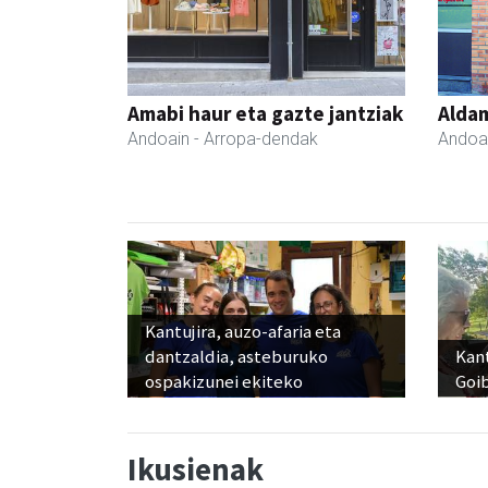
Amabi haur eta gazte jantziak
Aldam
Andoain
- Arropa-dendak
Andoa
Kantujira, auzo-afaria eta
dantzaldia, asteburuko
Kant
ospakizunei ekiteko
Goi
Ikusienak