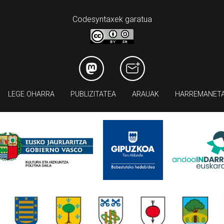
Codesyntaxek garatua
LEGE OHARRA
PUBLIZITATEA
ARAUAK
HARREMANET