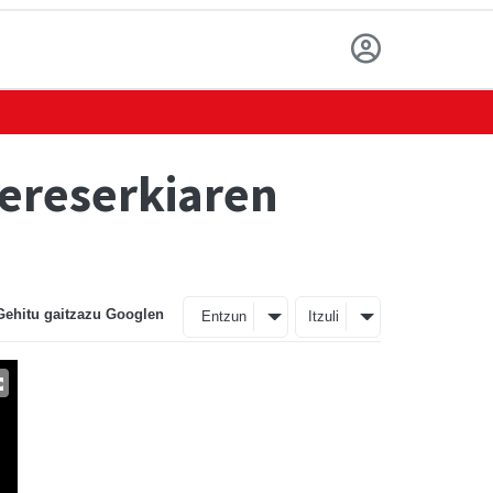
 ereserkiaren
Gehitu gaitzazu Googlen
Entzun
Itzuli