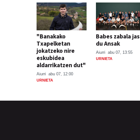
"Banakako
Babes zabala ja
Txapelketan
du Ansak
jokatzeko nire
Aiurri
abu 07, 13:55
eskubidea
URNIETA
aldarrikatzen dut"
Aiurri
abu 07, 12:00
URNIETA