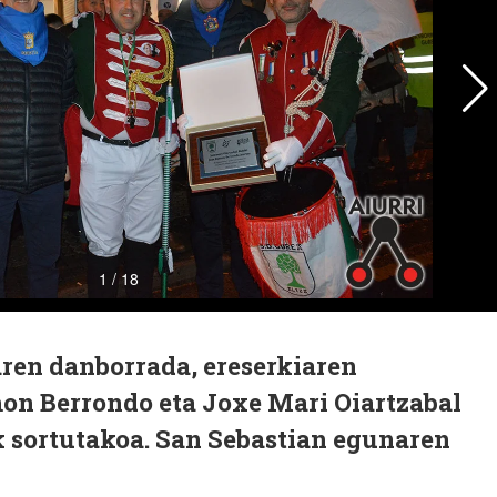
aren danborrada, ereserkiaren
mon Berrondo eta Joxe Mari Oiartzabal
sortutakoa. San Sebastian egunaren