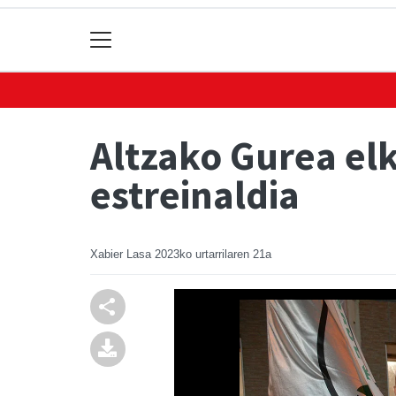
Altzako Gurea el
estreinaldia
Xabier Lasa
2023ko urtarrilaren 21a