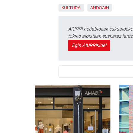
KULTURA
ANDOAIN
AIURRI hedabideak eskualdeko n
tokiko albisteak euskaraz lan
Egin AIURRIkide!