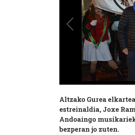
Altzako Gurea elkarte
estreinaldia, Joxe Ra
Andoaingo musikariek 
bezperan jo zuten.