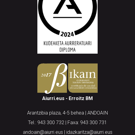
Aiurri.eus - Erroitz BM
Arantzibia plaza, 4-5 behea | ANDOAIN
Tel.: 943 300 732 | Faxa: 943 300 731
andoain@aiurri.eus | idazkaritza@aiurri.eus