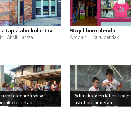
a tapia aholkularitza
Stop liburu-denda
in
- Aholkularitza
Andoain
- Liburu-dendak
ujira taldearen saioa
Adunako jaien lehen txanp
buruko festetan
asteburu honetan