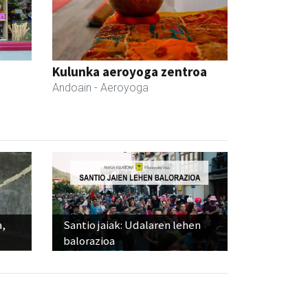
Kulunka aeroyoga zentroa
Andoain
- Aeroyoga
a,
Santio jaiak: Udalaren lehen
balorazioa