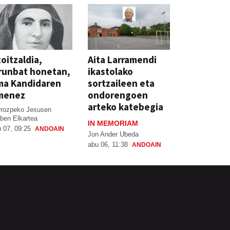
oitzaldia,
Aita Larramendi
runbat honetan,
ikastolako
ma Kandidaren
sortzaileen eta
menez
ondorengoen
arteko katebegia
rrozpeko Jesusen
ben Elkartea
IN MEMORIAM
 07, 09:25
ANDOAIN
Jon Ander Ubeda
abu 06, 11:38
ANDOAIN