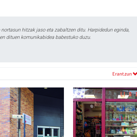
ortasun hitzak jaso eta zabaltzen ditu. Harpidedun eginda,
tzen dituen komunikabidea babestuko duzu.
Erantzun