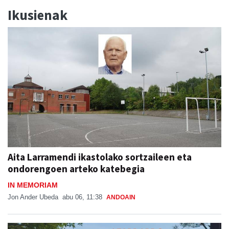
Ikusienak
Aita Larramendi ikastolako sortzaileen eta
ondorengoen arteko katebegia
IN MEMORIAM
Jon Ander Ubeda
abu 06, 11:38
ANDOAIN