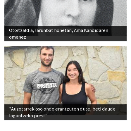
Otoitzaldia, larunbat honetan, Ama Kandidaren
omenez
"Auzotarrek oso ondo erantzuten dute, beti daude
laguntzeko prest"