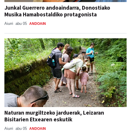
Junkal Guerrero andoaindarra, Donostiako
Musika Hamabostaldiko protagonista
Aiurri
abu 05
ANDOAIN
Naturan murgiltzeko jarduerak, Leizaran
Bisitarien Etxearen eskutik
Aiurri
abu 05
ANDOAIN