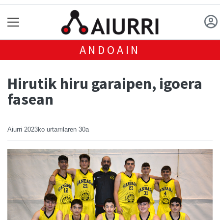
ANDOAIN
Hirutik hiru garaipen, igoera
fasean
Aiurri
2023ko urtarrilaren 30a