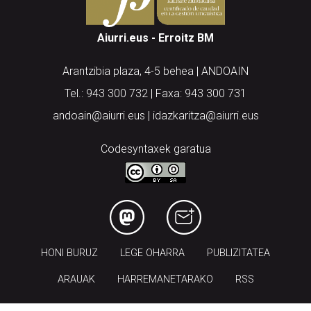
Aiurri.eus - Erroitz BM
Arantzibia plaza, 4-5 behea | ANDOAIN
Tel.: 943 300 732 | Faxa: 943 300 731
andoain@aiurri.eus | idazkaritza@aiurri.eus
Codesyntaxek garatua
HONI BURUZ
LEGE OHARRA
PUBLIZITATEA
ARAUAK
HARREMANETARAKO
RSS