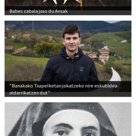
Babes zabala jaso du Ansak
"Banakako Txapelketan jokatzeko nire eskubidea
aldarrikatzen dut"