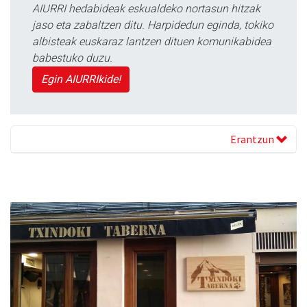
AIURRI hedabideak eskualdeko nortasun hitzak
jaso eta zabaltzen ditu. Harpidedun eginda, tokiko
albisteak euskaraz lantzen dituen komunikabidea
babestuko duzu.
Egin AIURRIkide!
Erantzun