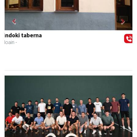
Previous
Next
Li arropa eta osagarriak
Andoain
- Arropa-dendak