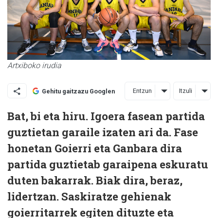
Artxiboko irudia
Entzun
Itzuli
Gehitu gaitzazu Googlen
Bat, bi eta hiru. Igoera fasean partida
guztietan garaile izaten ari da. Fase
honetan Goierri eta Ganbara dira
partida guztietab garaipena eskuratu
duten bakarrak. Biak dira, beraz,
lidertzan. Saskiratze gehienak
goierritarrek egiten dituzte eta