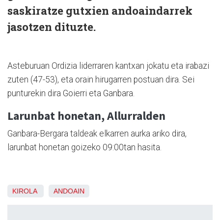
saskiratze gutxien andoaindarrek
jasotzen dituzte.
Asteburuan Ordizia liderraren kantxan jokatu eta irabazi
zuten (47-53), eta orain hirugarren postuan dira. Sei
punturekin dira Goierri eta Ganbara.
Larunbat honetan, Allurralden
Ganbara-Bergara taldeak elkarren aurka ariko dira,
larunbat honetan goizeko 09:00tan hasita.
KIROLA
ANDOAIN