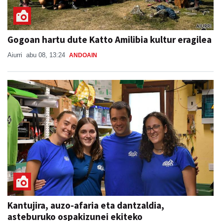
Gogoan hartu dute Katto Amilibia kultur eragilea
Aiurri
abu 08, 13:24
ANDOAIN
Kantujira, auzo-afaria eta dantzaldia,
asteburuko ospakizunei ekiteko