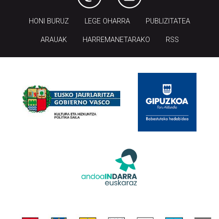
HONI BURUZ
LEGE OHARRA
PUBLIZITATEA
ARAUAK
HARREMANETARAKO
RSS