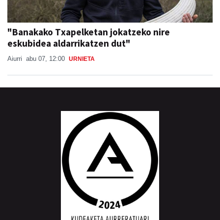
"Banakako Txapelketan jokatzeko nire
eskubidea aldarrikatzen dut"
Aiurri
abu 07, 12:00
URNIETA