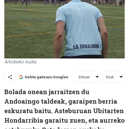
Artxiboko irudia.
Entzun
Itzuli
Gehitu gaitzazu Googlen
Bolada onean jarraitzen du
Andoaingo taldeak, garaipen berria
eskuratu baitu. Asteburuan Ubitarten
Hondarribia garaitu zuen, eta aurreko