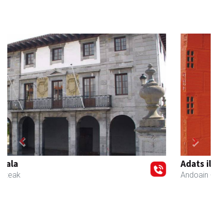
Previous
Next
Adats ileapaindegi eta estetika
Andoain
- Ile-apaindegiak