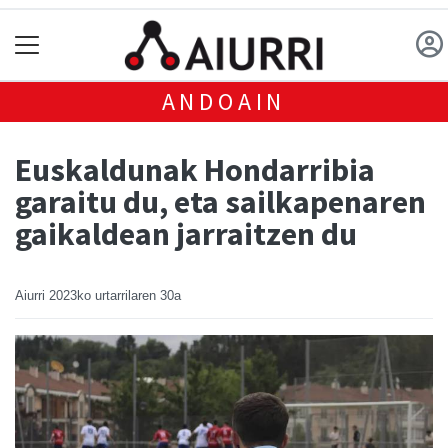
ANDOAIN
Euskaldunak Hondarribia
garaitu du, eta sailkapenaren
gaikaldean jarraitzen du
Aiurri
2023ko urtarrilaren 30a