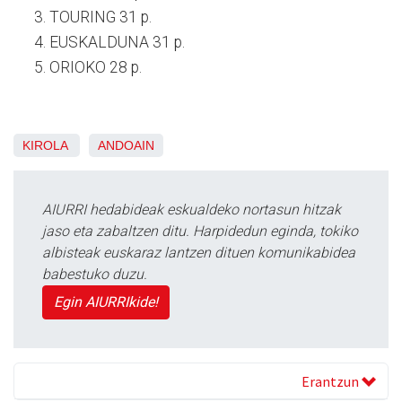
TOURING 31 p.
EUSKALDUNA 31 p.
ORIOKO 28 p.
KIROLA
ANDOAIN
AIURRI hedabideak eskualdeko nortasun hitzak
jaso eta zabaltzen ditu. Harpidedun eginda, tokiko
albisteak euskaraz lantzen dituen komunikabidea
babestuko duzu.
Egin AIURRIkide!
Erantzun