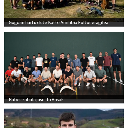
Gogoan hartu dute Katto Amilibia kultur eragilea
Babes zabala jaso du Ansak