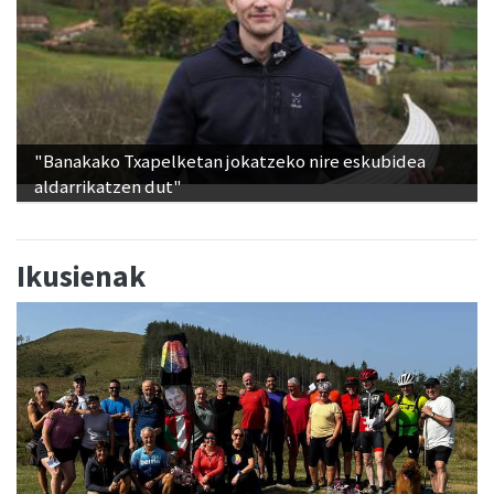
"Banakako Txapelketan jokatzeko nire eskubidea
aldarrikatzen dut"
Ikusienak