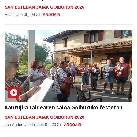
SAN ESTEBAN JAIAK GOIBURUN 2026
Aiurri
abu 08, 09:31
ANDOAIN
Kantujira taldearen saioa Goiburuko festetan
SAN ESTEBAN JAIAK GOIBURUN 2026
Jon Ander Ubeda
abu 07, 20:37
ANDOAIN