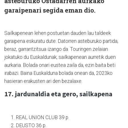
asteburuko Ostadarren aurkako
garaipenari segida eman dio.
Sailkapenean lehen postuetan dauden lau taldeek
garaipena eskuratu dute. Datorren asteburuko partida,
beraz, garrantzitsua izango da. Touringen zelaian
jokatuko du Euskaldunak, sailkapenean aurretik duen
aurkaria. Bolada onari eustea zaila da, ezin baita beti
irabazi. Baina Euskalduna bolada onean da, 2023ko
hasieran erakusten ari den bezalaxe.
17. jardunaldia eta gero, sailkapena
REAL UNION CLUB 39 p.
DEUSTO 36 p.