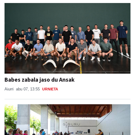
Babes zabala jaso du Ansak
Aiurri
abu 07, 13:55
URNIETA