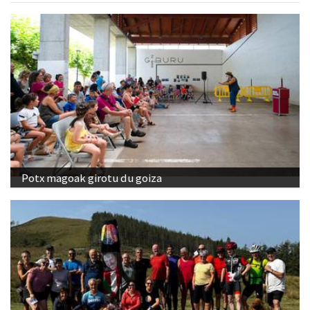
Potx magoak girotu du goiza