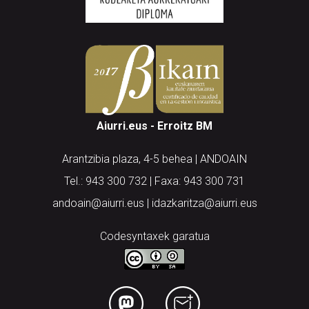
Aiurri.eus - Erroitz BM
Arantzibia plaza, 4-5 behea | ANDOAIN
Tel.: 943 300 732 | Faxa: 943 300 731
andoain@aiurri.eus | idazkaritza@aiurri.eus
Codesyntaxek garatua