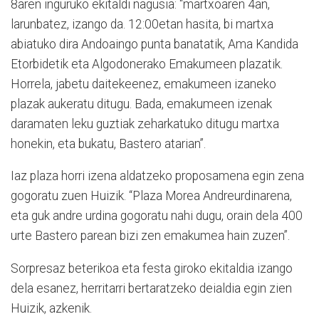
8aren inguruko ekitaldi nagusia: “martxoaren 4an,
larunbatez, izango da. 12:00etan hasita, bi martxa
abiatuko dira Andoaingo punta banatatik, Ama Kandida
Etorbidetik eta Algodonerako Emakumeen plazatik.
Horrela, jabetu daitekeenez, emakumeen izaneko
plazak aukeratu ditugu. Bada, emakumeen izenak
daramaten leku guztiak zeharkatuko ditugu martxa
honekin, eta bukatu, Bastero atarian”.
Iaz plaza horri izena aldatzeko proposamena egin zena
gogoratu zuen Huizik. “Plaza Morea Andreurdinarena,
eta guk andre urdina gogoratu nahi dugu, orain dela 400
urte Bastero parean bizi zen emakumea hain zuzen”.
Sorpresaz beterikoa eta festa giroko ekitaldia izango
dela esanez, herritarri bertaratzeko deialdia egin zien
Huizik, azkenik.