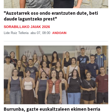
"Auzotarrek oso ondo erantzuten dute, beti
daude laguntzeko prest"
SORABILLAKO JAIAK 2026
Lide Ruiz Telleria
abu 07, 08:00
ANDOAIN
Burrunba, gazte euskaltzaleen ekimen berria