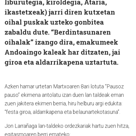
liburutegia, kiroldegia, Ataria,
ikastetxeak) jarri diren kutxetan
oihal puskak uzteko gonbitea
zabaldu dute. “Berdintasunaren
oihalak” izango dira, emakumeek
Andoaingo kaleak har ditzaten, jai
giroa eta aldarrikapena uztartuta.
Azken hamar urtetan Martxoaren 8ari lotuta “Pausoz
pauso” ekimena antolatu izan duen lan taldeak eman
zuen jakitera ekimen berria, hiru helburu argi edukita:
“festa giroa, aldarrikapena eta belaunartekotasuna”.
Jon Larrañaga lan-taldeko ordezkariak hartu zuen hitza,
egitasmoaren berri emateko: