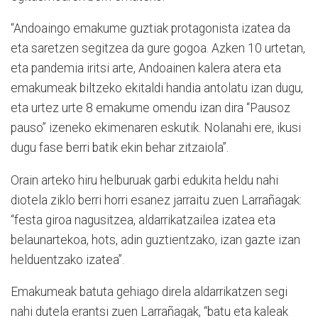
“Andoaingo emakume guztiak protagonista izatea da
eta saretzen segitzea da gure gogoa. Azken 10 urtetan,
eta pandemia iritsi arte, Andoainen kalera atera eta
emakumeak biltzeko ekitaldi handia antolatu izan dugu,
eta urtez urte 8 emakume omendu izan dira “Pausoz
pauso” izeneko ekimenaren eskutik. Nolanahi ere, ikusi
dugu fase berri batik ekin behar zitzaiola”.
Orain arteko hiru helburuak garbi edukita heldu nahi
diotela ziklo berri horri esanez jarraitu zuen Larrañagak:
“festa giroa nagusitzea, aldarrikatzailea izatea eta
belaunartekoa, hots, adin guztientzako, izan gazte izan
helduentzako izatea”.
Emakumeak batuta gehiago direla aldarrikatzen segi
nahi dutela erantsi zuen Larrañagak, “batu eta kaleak