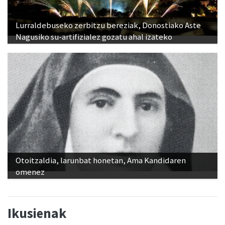
Lurraldebuseko zerbitzu bereziak, Donostiako Aste
Nagusiko su-artifizialez gozatu ahal izateko
Otoitzaldia, larunbat honetan, Ama Kandidaren
omenez
Ikusienak