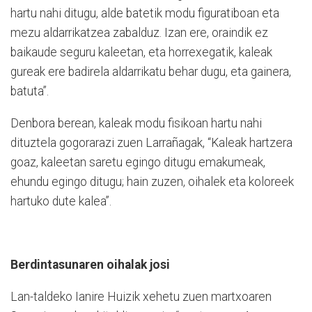
hartu nahi ditugu, alde batetik modu figuratiboan eta
mezu aldarrikatzea zabalduz. Izan ere, oraindik ez
baikaude seguru kaleetan, eta horrexegatik, kaleak
gureak ere badirela aldarrikatu behar dugu, eta gainera,
batuta”.
Denbora berean, kaleak modu fisikoan hartu nahi
dituztela gogorarazi zuen Larrañagak, “Kaleak hartzera
goaz, kaleetan saretu egingo ditugu emakumeak,
ehundu egingo ditugu; hain zuzen, oihalek eta koloreek
hartuko dute kalea”.
Berdintasunaren oihalak josi
Lan-taldeko Ianire Huizik xehetu zuen martxoaren