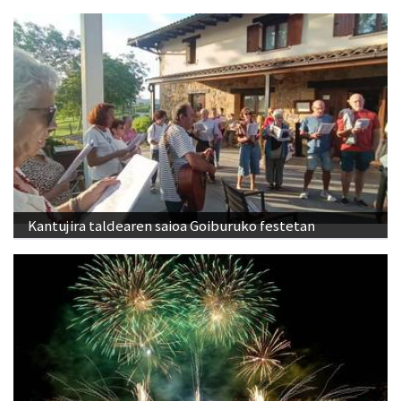
Kantujira taldearen saioa Goiburuko festetan