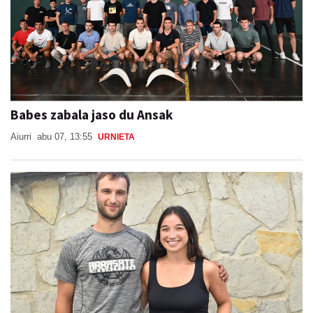
Babes zabala jaso du Ansak
Aiurri
abu 07, 13:55
URNIETA