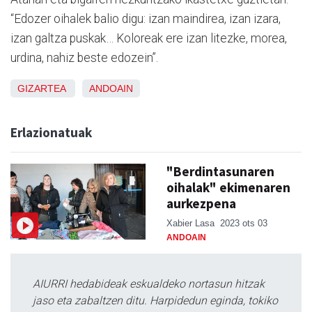
“Edozer oihalek balio digu: izan maindirea, izan izara,
izan galtza puskak… Koloreak ere izan litezke, morea,
urdina, nahiz beste edozein”.
GIZARTEA
ANDOAIN
Erlazionatuak
"Berdintasunaren
oihalak" ekimenaren
aurkezpena
Xabier Lasa
2023 ots 03
ANDOAIN
AIURRI hedabideak eskualdeko nortasun hitzak
jaso eta zabaltzen ditu. Harpidedun eginda, tokiko