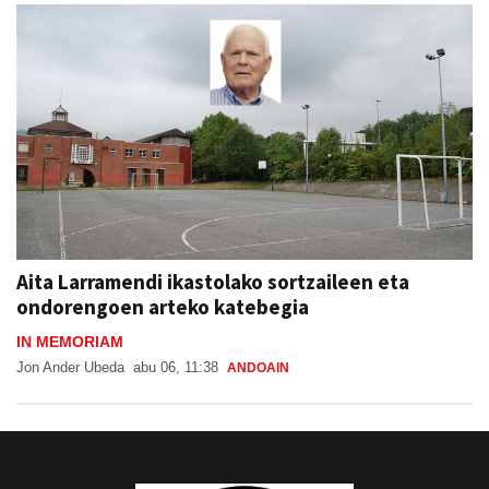
Aita Larramendi ikastolako sortzaileen eta
ondorengoen arteko katebegia
IN MEMORIAM
Jon Ander Ubeda
abu 06, 11:38
ANDOAIN