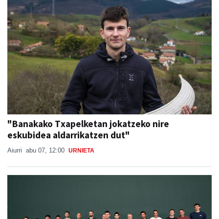
"Banakako Txapelketan jokatzeko nire
eskubidea aldarrikatzen dut"
Aiurri
abu 07, 12:00
URNIETA