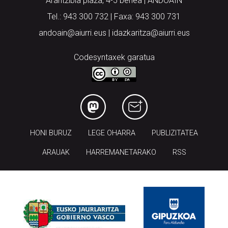
Arantzibia plaza, 4-5 behea | ANDOAIN
Tel.: 943 300 732 | Faxa: 943 300 731
andoain@aiurri.eus | idazkaritza@aiurri.eus
Codesyntaxek garatua
HONI BURUZ
LEGE OHARRA
PUBLIZITATEA
ARAUAK
HARREMANETARAKO
RSS