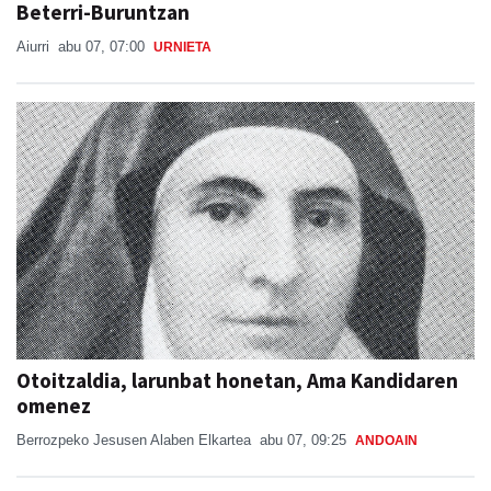
Beterri-Buruntzan
Aiurri
abu 07, 07:00
URNIETA
Otoitzaldia, larunbat honetan, Ama Kandidaren
omenez
Berrozpeko Jesusen Alaben Elkartea
abu 07, 09:25
ANDOAIN