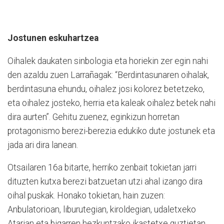
Jostunen eskuhartzea
Oihalek daukaten sinbologia eta horiekin zer egin nahi
den azaldu zuen Larrañagak: “Berdintasunaren oihalak,
berdintasuna ehundu, oihalez josi kolorez betetzeko,
eta oihalez josteko, herria eta kaleak oihalez betek nahi
dira aurten”. Gehitu zuenez, eginkizun horretan
protagonismo berezi-berezia edukiko dute jostunek eta
jada ari dira lanean.
Otsailaren 16a bitarte, herriko zenbait tokietan jarri
dituzten kutxa berezi batzuetan utzi ahal izango dira
oihal puskak. Honako tokietan, hain zuzen:
Anbulatorioan, liburutegian, kiroldegian, udaletxeko
Atarian eta bigarren hezkuntzako ikastetxe guztietan.