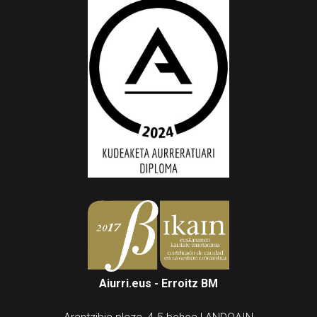
Aiurri.eus - Erroitz BM