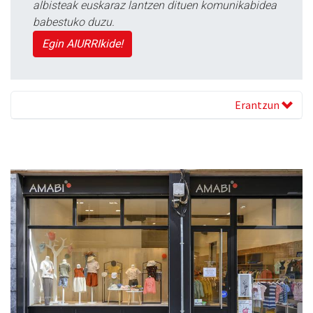
albisteak euskaraz lantzen dituen komunikabidea
babestuko duzu.
Egin AIURRIkide!
Erantzun