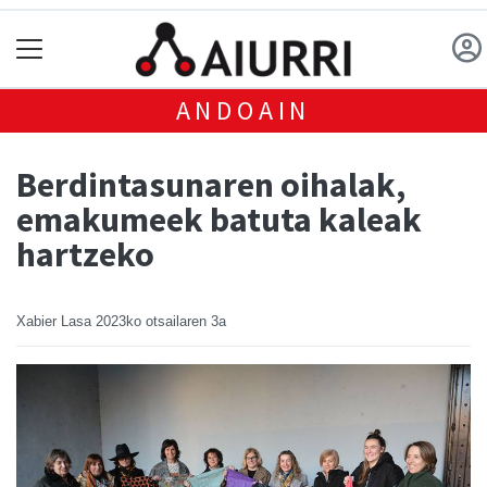
ANDOAIN
Berdintasunaren oihalak,
emakumeek batuta kaleak
hartzeko
Xabier Lasa
2023ko otsailaren 3a