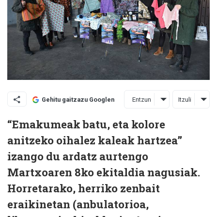
Entzun
Itzuli
Gehitu gaitzazu Googlen
“Emakumeak batu, eta kolore
anitzeko oihalez kaleak hartzea”
izango du ardatz aurtengo
Martxoaren 8ko ekitaldia nagusiak.
Horretarako, herriko zenbait
eraikinetan (anbulatorioa,