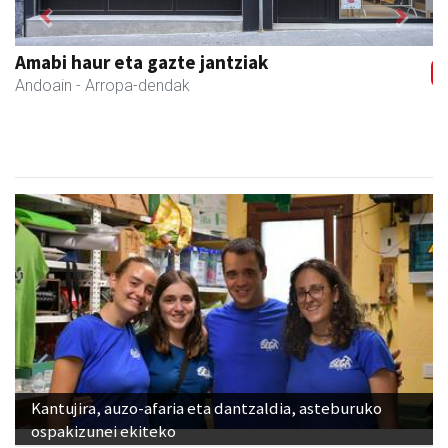
Previous
Next
Amabi haur eta gazte jantziak
Andoain
- Arropa-dendak
Kantujira, auzo-afaria eta dantzaldia, asteburuko
ospakizunei ekiteko