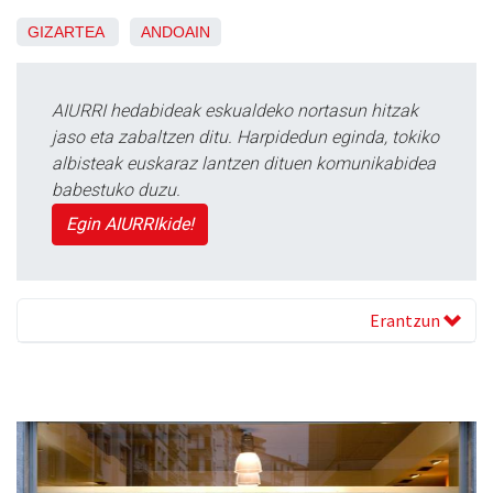
GIZARTEA
ANDOAIN
AIURRI hedabideak eskualdeko nortasun hitzak
jaso eta zabaltzen ditu. Harpidedun eginda, tokiko
albisteak euskaraz lantzen dituen komunikabidea
babestuko duzu.
Egin AIURRIkide!
Erantzun