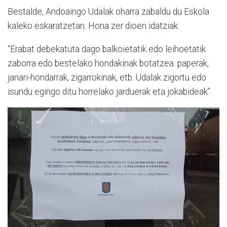
Bestalde, Andoaingo Udalak oharra zabaldu du Eskola
kaleko eskaratzetan. Hona zer dioen idatziak:
“Erabat debekatuta dago balkoietatik edo leihoetatik
zaborra edo bestelako hondakinak botatzea: paperak,
janari-hondarrak, zigarrokinak, etb. Udalak zigortu edo
isundu egingo ditu horrelako jarduerak eta jokabideak”.