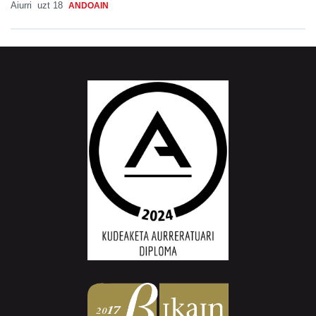
Aiurri
uzt 18
ANDOAIN