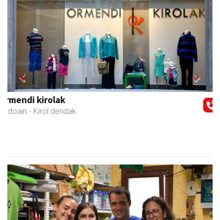
Previous
Next
Mendi autoeskola
Andoain
- Autoeskolak