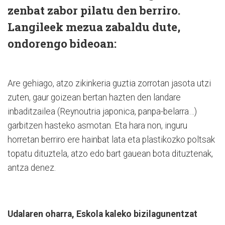
zenbat zabor pilatu den berriro.
Langileek mezua zabaldu dute,
ondorengo bideoan:
Are gehiago, atzo zikinkeria guztia zorrotan jasota utzi
zuten, gaur goizean bertan hazten den landare
inbaditzailea (Reynoutria japonica, panpa-belarra…)
garbitzen hasteko asmotan. Eta hara non, inguru
horretan berriro ere hainbat lata eta plastikozko poltsak
topatu dituztela, atzo edo bart gauean bota dituztenak,
antza denez.
Udalaren oharra, Eskola kaleko bizilagunentzat