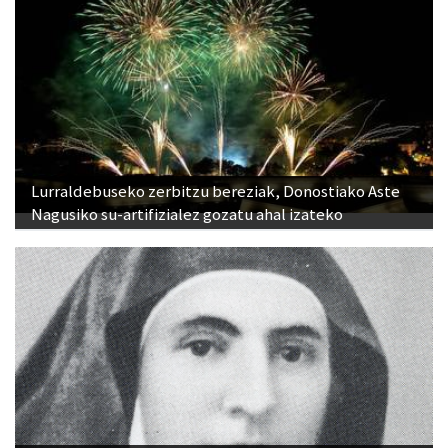
Lurraldebuseko zerbitzu bereziak, Donostiako Aste
Nagusiko su-artifizialez gozatu ahal izateko