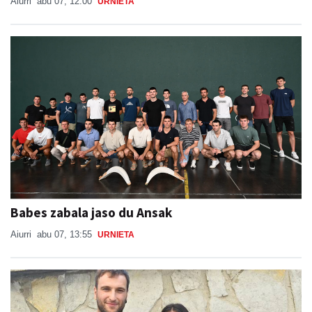
Aiurri
abu 07, 12:00
URNIETA
Babes zabala jaso du Ansak
Aiurri
abu 07, 13:55
URNIETA