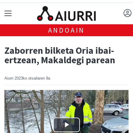
ANDOAIN
Zaborren bilketa Oria ibai-
ertzean, Makaldegi parean
Aiurri
2023ko otsailaren 9a