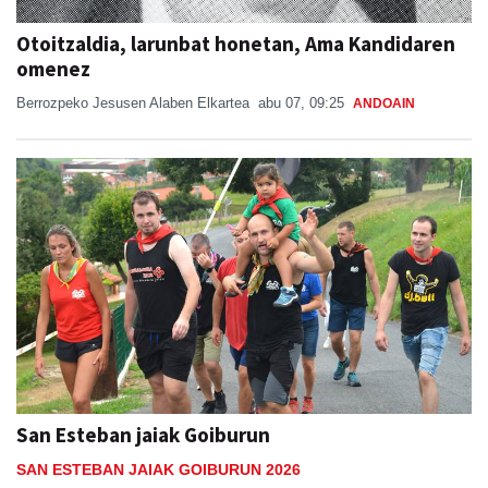
Otoitzaldia, larunbat honetan, Ama Kandidaren
omenez
Berrozpeko Jesusen Alaben Elkartea
abu 07, 09:25
ANDOAIN
San Esteban jaiak Goiburun
SAN ESTEBAN JAIAK GOIBURUN 2026