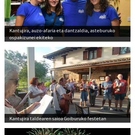
Kantujira, auzo-afaria eta dantzaldia, asteburuko
ospakizunei ekiteko
Kantujira taldearen saioa Goiburuko festetan