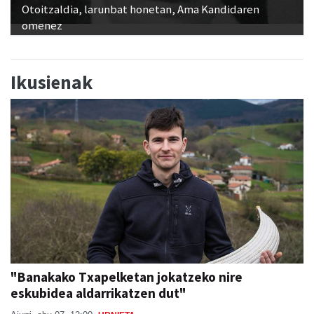
Otoitzaldia, larunbat honetan, Ama Kandidaren
omenez
Ikusienak
"Banakako Txapelketan jokatzeko nire
eskubidea aldarrikatzen dut"