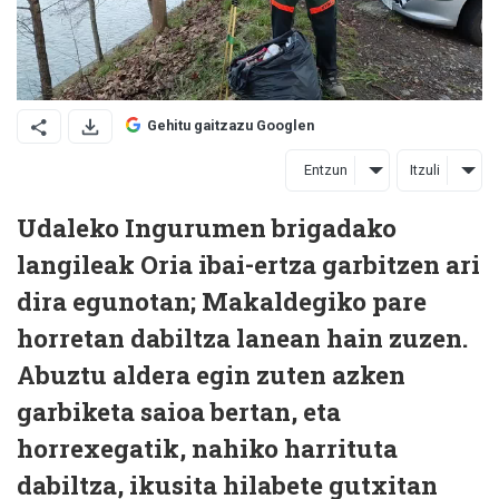
Gehitu gaitzazu Googlen
Entzun
Itzuli
Udaleko Ingurumen brigadako
langileak Oria ibai-ertza garbitzen ari
dira egunotan; Makaldegiko pare
horretan dabiltza lanean hain zuzen.
Abuztu aldera egin zuten azken
garbiketa saioa bertan, eta
horrexegatik, nahiko harrituta
dabiltza, ikusita hilabete gutxitan