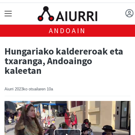
ANDOAIN
Hungariako kaldereroak eta
txaranga, Andoaingo
kaleetan
Aiurri
2023ko otsailaren 10a