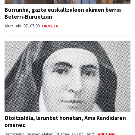
Burrunba, gazte euskaltzaleen ekimen berria
Beterri-Buruntzan
Aiurri
abu 07, 07:00
URNIETA
Otoitzaldia, larunbat honetan, Ama Kandidaren
omenez
Berrozpeko Jesusen Alaben Elkartea
abu 07, 09:25
ANDOAIN