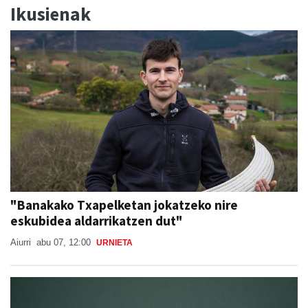
Ikusienak
"Banakako Txapelketan jokatzeko nire
eskubidea aldarrikatzen dut"
Aiurri
abu 07, 12:00
URNIETA