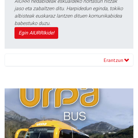
AIURRI hedabideak eskualdeko nortasun hitzak
jaso eta zabaltzen ditu. Harpidedun eginda, tokiko
albisteak euskaraz lantzen dituen komunikabidea
babestuko duzu.
Egin AIURRIkide!
Erantzun