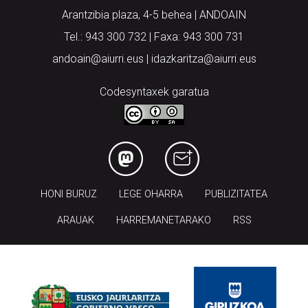
Arantzibia plaza, 4-5 behea | ANDOAIN
Tel.: 943 300 732 | Faxa: 943 300 731
andoain@aiurri.eus | idazkaritza@aiurri.eus
Codesyntaxek garatua
HONI BURUZ
LEGE OHARRA
PUBLIZITATEA
ARAUAK
HARREMANETARAKO
RSS