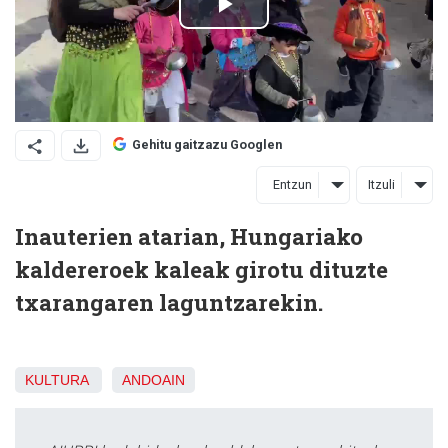
Gehitu gaitzazu Googlen
Entzun
Itzuli
Inauterien atarian, Hungariako
kaldereroek kaleak girotu dituzte
txarangaren laguntzarekin.
KULTURA
ANDOAIN