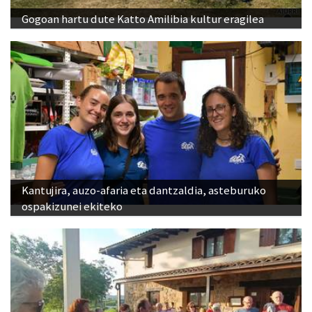
Gogoan hartu dute Katto Amilibia kultur eragilea
Kantujira, auzo-afaria eta dantzaldia, asteburuko
ospakizunei ekiteko