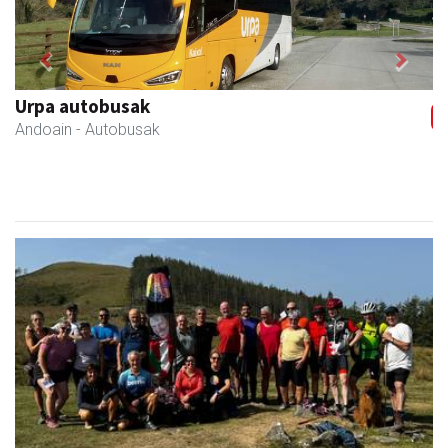
Previous
Next
Kulunka aeroyoga zentroa
Andoain
- Aeroyoga