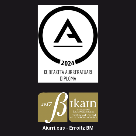
Aiurri.eus - Erroitz BM