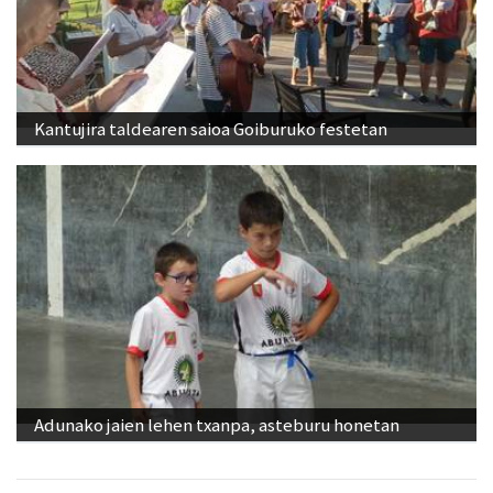
Kantujira taldearen saioa Goiburuko festetan
Adunako jaien lehen txanpa, asteburu honetan