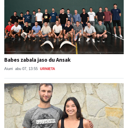
Babes zabala jaso du Ansak
Aiurri
abu 07, 13:55
URNIETA