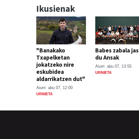
Ikusienak
"Banakako
Babes zabala ja
Txapelketan
du Ansak
jokatzeko nire
Aiurri
abu 07, 13:55
eskubidea
URNIETA
aldarrikatzen dut"
Aiurri
abu 07, 12:00
URNIETA