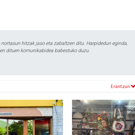
ortasun hitzak jaso eta zabaltzen ditu. Harpidedun eginda,
tzen dituen komunikabidea babestuko duzu.
Erantzun