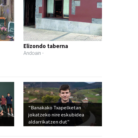
Elizondo taberna
Andoain
-
"Banakako Txapelketan
jokatzeko nire eskubidea
aldarrikatzen dut"