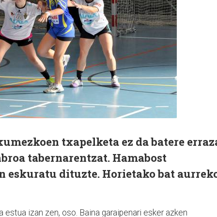
umezkoen txapelketa ez da batere erraz
anbroa tabernarentzat. Hamabost
n eskuratu dituzte. Horietako bat aurrek
da estua izan zen, oso. Baina garaipenari esker azken