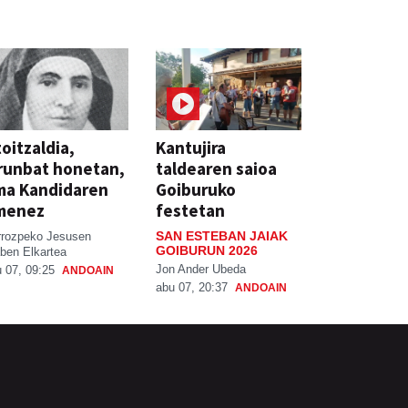
oitzaldia,
Kantujira
runbat honetan,
taldearen saioa
ma Kandidaren
Goiburuko
menez
festetan
SAN ESTEBAN JAIAK
rrozpeko Jesusen
GOIBURUN 2026
ben Elkartea
Jon Ander Ubeda
 07, 09:25
ANDOAIN
abu 07, 20:37
ANDOAIN