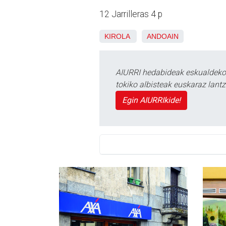
12 Jarrilleras 4 p
KIROLA
ANDOAIN
AIURRI hedabideak eskualdeko n
tokiko albisteak euskaraz lan
Egin AIURRIkide!