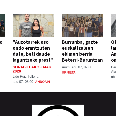
so
"Auzotarrek oso
Burrunba, gazte
Ot
ondo erantzuten
euskaltzaleen
la
dute, beti daude
ekimen berria
A
laguntzeko prest"
Beterri-Buruntzan
o
SORABILLAKO JAIAK
Aiurri
abu 07, 07:00
Be
2026
Ala
URNIETA
Lide Ruiz Telleria
abu
abu 07, 08:00
ANDOAIN