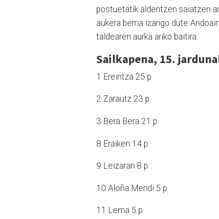
postuetatik aldentzen saiatzen ar
aukera berria izango dute Andoa
taldearen aurka ariko baitira.
Sailkapena, 15. jarduna
1 Ereintza 25 p
2 Zarautz 23 p
3 Bera Bera 21 p
8 Eraiken 14 p
9 Leizaran 8 p
10 Aloña Mendi 5 p
11 Lema 5 p