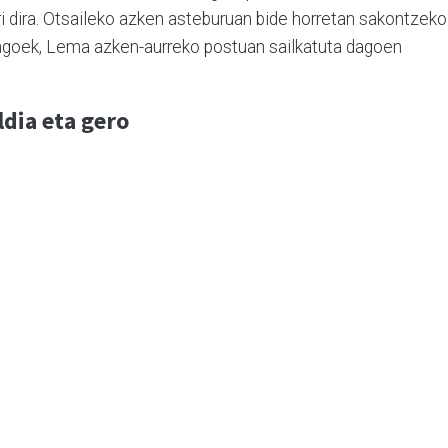
i dira. Otsaileko azken asteburuan bide horretan sakontzeko
ingoek, Lema azken-aurreko postuan sailkatuta dagoen
ldia eta gero