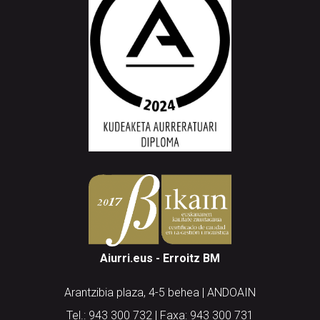
Aiurri.eus - Erroitz BM
Arantzibia plaza, 4-5 behea | ANDOAIN
Tel.: 943 300 732 | Faxa: 943 300 731