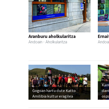
Aranburu aholkularitza
Ernai
Andoain
- Aholkularitza
Andoa
Kant
Gogoan hartu dute Katto
dan
Amilibia kultur eragilea
osp