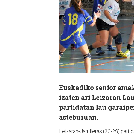
Euskadiko senior emak
izaten ari Leizaran L
partidatan lau garaipe
asteburuan.
Leizaran-Jarrilleras (30-29) parti