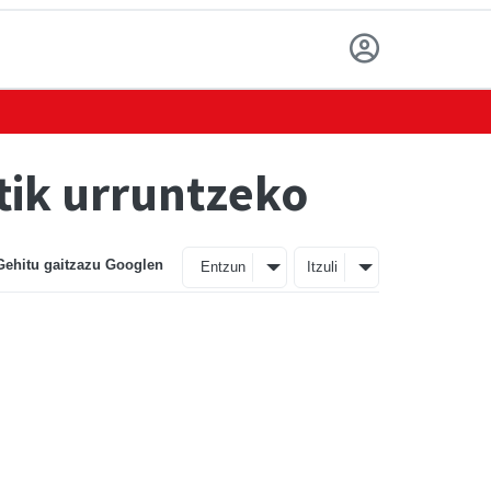
tik urruntzeko
Gehitu gaitzazu Googlen
Entzun
Itzuli