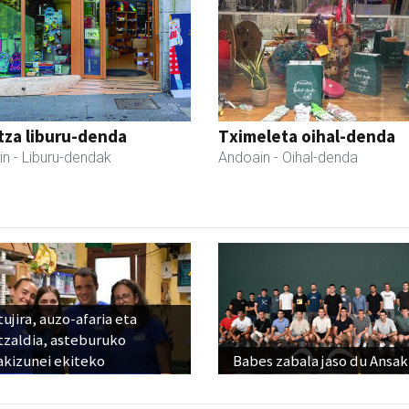
tza liburu-denda
Tximeleta oihal-denda
in
- Liburu-dendak
Andoain
- Oihal-denda
ujira, auzo-afaria eta
tzaldia, asteburuko
akizunei ekiteko
Babes zabala jaso du Ansak