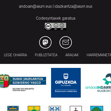
andoain@aiurri.eus | idazkaritza@aiurri.eus
Codesyntaxek garatua
LEGE OHARRA
PUBLIZITATEA
ARAUAK
HARREMANET