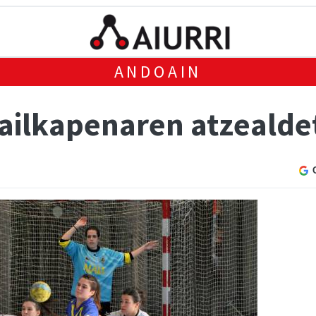
ANDOAIN
sailkapenaren atzealde