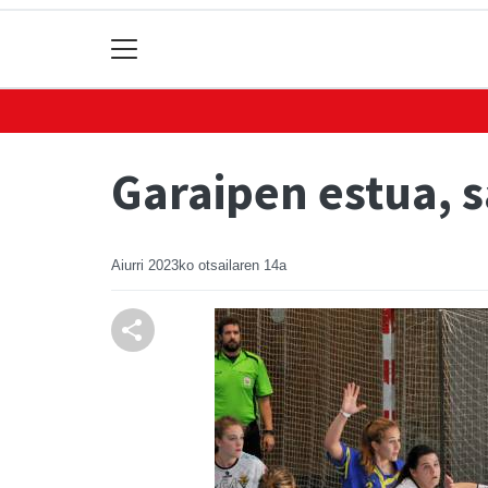
Garaipen estua, 
Aiurri
2023ko otsailaren 14a