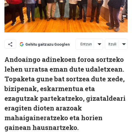
Entzun
Itzuli
Gehitu gaitzazu Googlen
Andoaingo adinekoen foroa sortzeko
lehen urratsa eman dute udaletxean.
Topaketa gune bat sortzea dute xede,
bizipenak, eskarmentua eta
ezagutzak partekatzeko, gizataldeari
eragiten dioten arazoak
mahaigaineratzeko eta horien
gainean hausnartzeko.