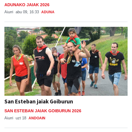
ADUNAKO JAIAK 2026
Aiurri
abu 09, 16:33
ADUNA
San Esteban jaiak Goiburun
SAN ESTEBAN JAIAK GOIBURUN 2026
Aiurri
uzt 18
ANDOAIN