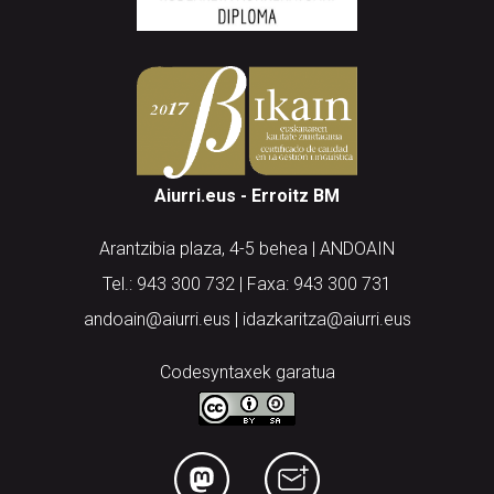
Aiurri.eus - Erroitz BM
Arantzibia plaza, 4-5 behea | ANDOAIN
Tel.: 943 300 732 | Faxa: 943 300 731
andoain@aiurri.eus | idazkaritza@aiurri.eus
Codesyntaxek garatua