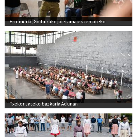
Erromeria, Goiburuko jaiei amaiera emateko
Txekor Jateko bazkaria Adunan