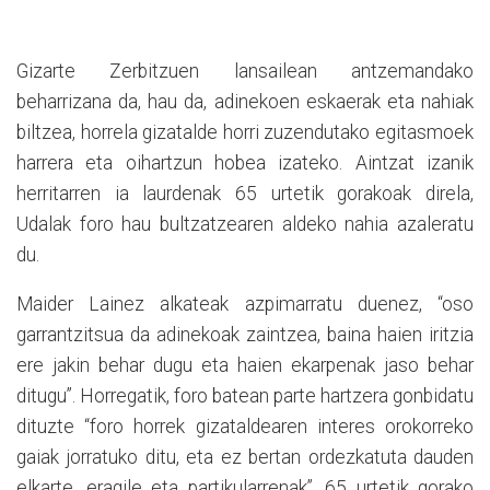
Gizarte Zerbitzuen lansailean antzemandako
beharrizana da, hau da, adinekoen eskaerak eta nahiak
biltzea, horrela gizatalde horri zuzendutako egitasmoek
harrera eta oihartzun hobea izateko. Aintzat izanik
herritarren ia laurdenak 65 urtetik gorakoak direla,
Udalak foro hau bultzatzearen aldeko nahia azaleratu
du.
Maider Lainez alkateak azpimarratu duenez, “oso
garrantzitsua da adinekoak zaintzea, baina haien iritzia
ere jakin behar dugu eta haien ekarpenak jaso behar
ditugu”. Horregatik, foro batean parte hartzera gonbidatu
dituzte “foro horrek gizataldearen interes orokorreko
gaiak jorratuko ditu, eta ez bertan ordezkatuta dauden
elkarte, eragile eta partikularrenak”. 65 urtetik gorako