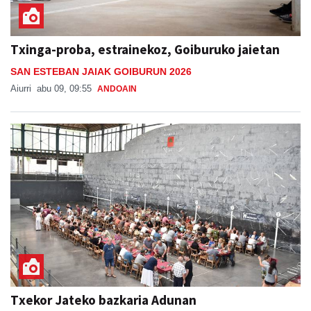
Txinga-proba, estrainekoz, Goiburuko jaietan
SAN ESTEBAN JAIAK GOIBURUN 2026
Aiurri
abu 09, 09:55
ANDOAIN
Txekor Jateko bazkaria Adunan