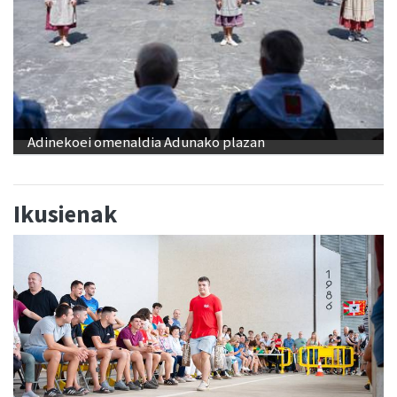
Adinekoei omenaldia Adunako plazan
Ikusienak