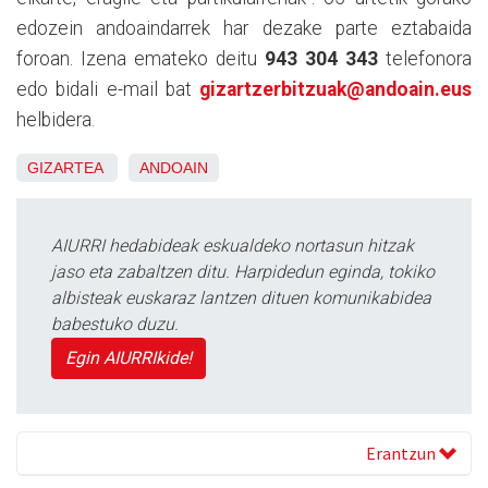
edozein andoaindarrek har dezake parte eztabaida
foroan. Izena emateko deitu
943 304 343
telefonora
edo bidali e-mail bat
gizartzerbitzuak@andoain.eus
helbidera.
GIZARTEA
ANDOAIN
AIURRI hedabideak eskualdeko nortasun hitzak
jaso eta zabaltzen ditu. Harpidedun eginda, tokiko
albisteak euskaraz lantzen dituen komunikabidea
babestuko duzu.
Egin AIURRIkide!
Erantzun