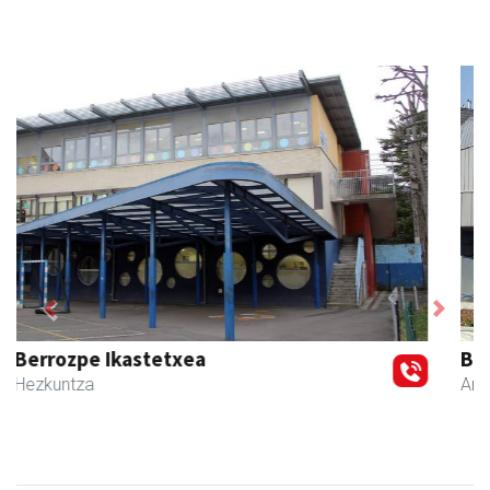
Previous
Next
Bastero Kulturgunea
Andoain
- Kulturguneak