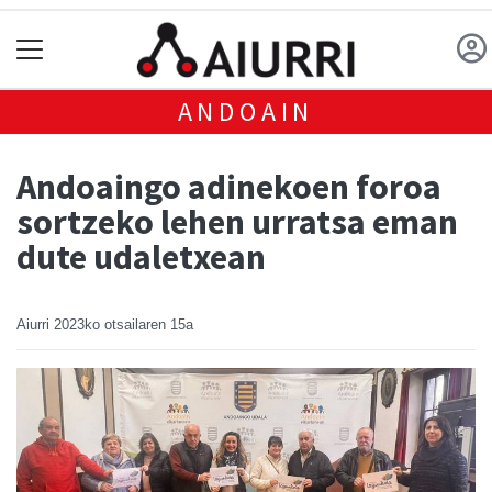
ANDOAIN
Andoaingo adinekoen foroa
sortzeko lehen urratsa eman
dute udaletxean
Aiurri
2023ko otsailaren 15a