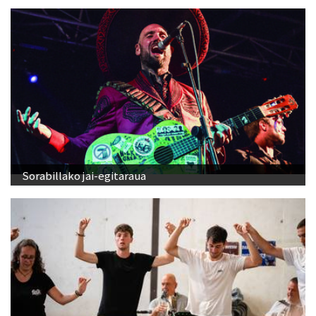
Sorabillako jai-egitaraua