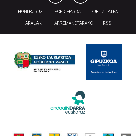
HONI BURUZ
LEGE OHARRA
PUBLIZITATEA
ARAUAK
HARREMANETARAKO
RSS