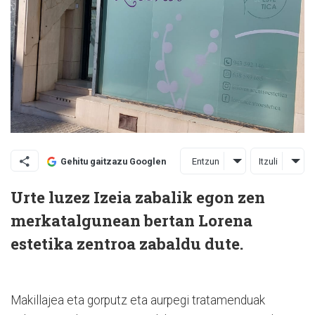
Entzun
Itzuli
Gehitu gaitzazu Googlen
Urte luzez Izeia zabalik egon zen
merkatalgunean bertan Lorena
estetika zentroa zabaldu dute.
Makillajea eta gorputz eta aurpegi tratamenduak