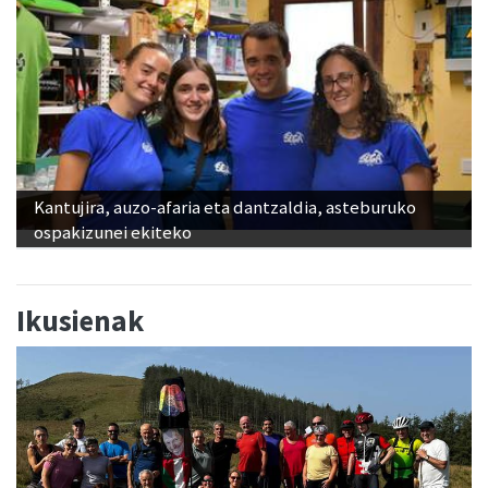
Kantujira, auzo-afaria eta dantzaldia, asteburuko
ospakizunei ekiteko
Ikusienak