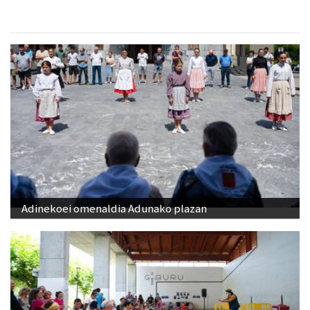
Adinekoei omenaldia Adunako plazan