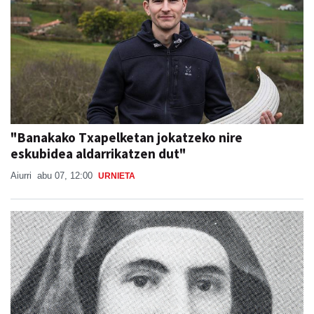
"Banakako Txapelketan jokatzeko nire
eskubidea aldarrikatzen dut"
Aiurri
abu 07, 12:00
URNIETA