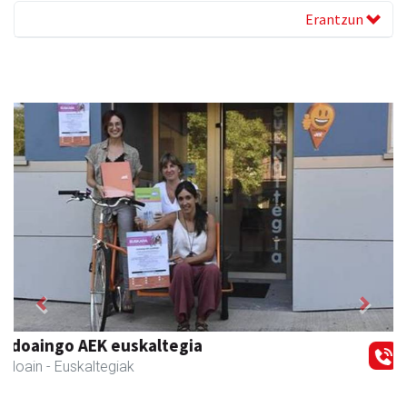
Erantzun
Previous
Next
Elizondo taberna
Andoain
-