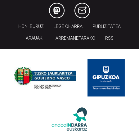
HONI BURUZ
LEGE OHARRA
PUBLIZITATEA
ARAUAK
HARREMANETARAKO
RSS