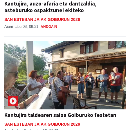
Kantujira, auzo-afaria eta dantzaldia,
asteburuko ospakizunei ekiteko
SAN ESTEBAN JAIAK GOIBURUN 2026
Aiurri
abu 08, 09:31
ANDOAIN
Kantujira taldearen saioa Goiburuko festetan
SAN ESTEBAN JAIAK GOIBURUN 2026