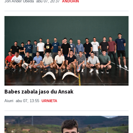
Jon Ander Ubeda
abu 07, 20:37
ANDOAIN
Babes zabala jaso du Ansak
Aiurri
abu 07, 13:55
URNIETA