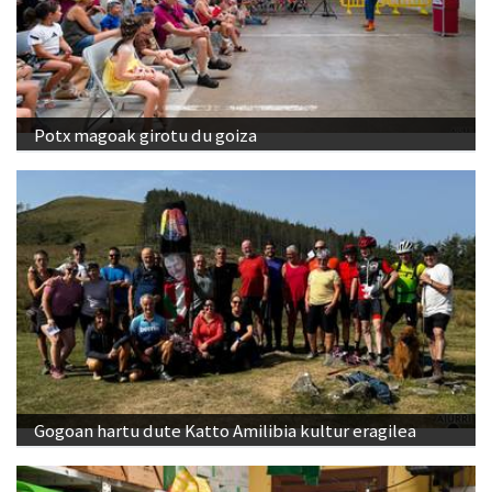
Potx magoak girotu du goiza
Gogoan hartu dute Katto Amilibia kultur eragilea