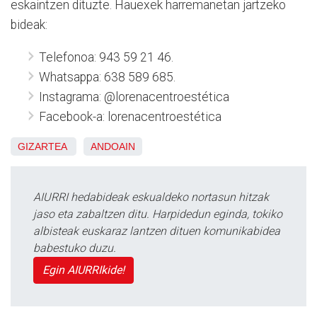
eskaintzen dituzte. Hauexek harremanetan jartzeko
bideak:
Telefonoa: 943 59 21 46.
Whatsappa: 638 589 685.
Instagrama: @lorenacentroestética
Facebook-a: lorenacentroestética
GIZARTEA
ANDOAIN
AIURRI hedabideak eskualdeko nortasun hitzak
jaso eta zabaltzen ditu. Harpidedun eginda, tokiko
albisteak euskaraz lantzen dituen komunikabidea
babestuko duzu.
Egin AIURRIkide!