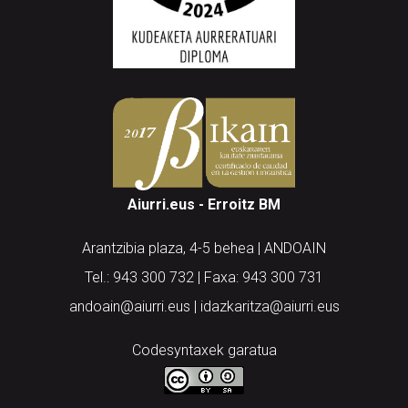
Aiurri.eus - Erroitz BM
Arantzibia plaza, 4-5 behea | ANDOAIN
Tel.: 943 300 732 | Faxa: 943 300 731
andoain@aiurri.eus | idazkaritza@aiurri.eus
Codesyntaxek garatua