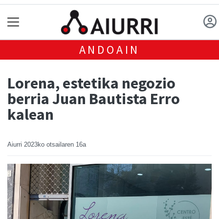
ANDOAIN
Lorena, estetika negozio
berria Juan Bautista Erro
kalean
Aiurri
2023ko otsailaren 16a