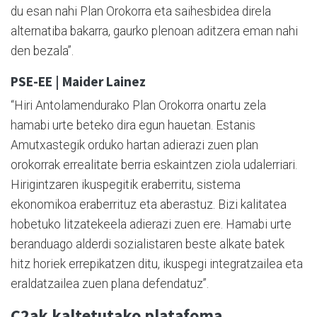
du esan nahi Plan Orokorra eta saihesbidea direla
alternatiba bakarra, gaurko plenoan aditzera eman nahi
den bezala”.
PSE-EE | Maider Lainez
“Hiri Antolamendurako Plan Orokorra onartu zela
hamabi urte beteko dira egun hauetan. Estanis
Amutxastegik orduko hartan adierazi zuen plan
orokorrak errealitate berria eskaintzen ziola udalerriari.
Hirigintzaren ikuspegitik eraberritu, sistema
ekonomikoa eraberrituz eta aberastuz. Bizi kalitatea
hobetuko litzatekeela adierazi zuen ere. Hamabi urte
beranduago alderdi sozialistaren beste alkate batek
hitz horiek errepikatzen ditu, ikuspegi integratzailea eta
eraldatzailea zuen plana defendatuz”.
C2ak kaltetutako platafoma