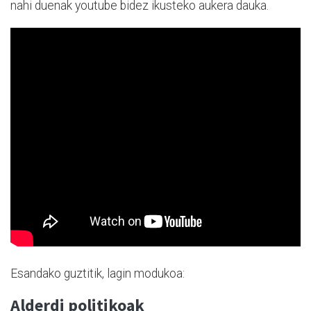
nahi duenak youtube bidez ikusteko aukera dauka.
Esandako guztitik, lagin modukoa:
Alderdi politikoak