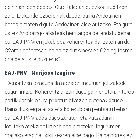
egin nahi den edo ez. Gure taldeari ezezkoa iruditzen
zaio. Erakunde ezberdinak daude, baina Andoainen
botoa ematen digute Andoainen alde aritzeko. Eta gure
ustez Andoaingo alkateak herritargoa defendatu behar
du. EAJ-PNVren jokabidea koherentea da izaten ari da
C2aren defentsan, baina ez dut sinesten C2a egitasmo
ona dela uste duzuenik”.
EAJ-PNV | Marijose Izagirre
“Denontzan ezaguna da aferaren inguruan jeltzaleok
dugun iritzia. Koherentzia izan dugu gai honetan. Interes
partikularrak, onura pribatua bilatzen dutenak daude.
Baina ikuspegia altxa eta kolektiboan pentsatu behar
da. EAJ-PNV ados dago zaratari eta kutsadurari
lotutako afekzioei irtenbidea emateko. Ingurumen
mailako eragina txikitzearen alde dago. Baina horrek ez