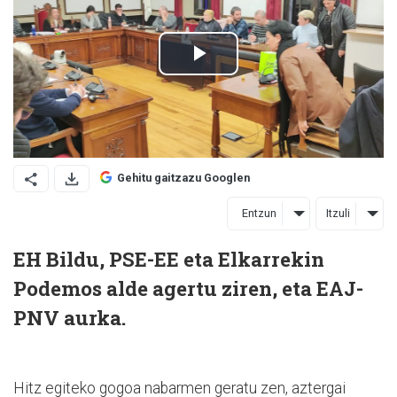
Gehitu gaitzazu Googlen
Entzun
Itzuli
EH Bildu, PSE-EE eta Elkarrekin
Podemos alde agertu ziren, eta EAJ-
PNV aurka.
Hitz egiteko gogoa nabarmen geratu zen, aztergai