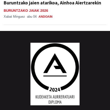
Buruntzako jaien atarikoa, Ainhoa Aiertzarekin
BURUNTZAKO JAIAK 2026
Xabat Minguez
abu 04
ANDOAIN