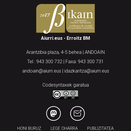
Aiurri.eus - Erroitz BM
Arantzibia plaza, 4-5 behea | ANDOAIN
Tel.: 943 300 732 | Faxa: 943 300 731
andoain@aiurri.eus | idazkaritza@aiurri.eus
Codesyntaxek garatua
HONI BURUZ
LEGE OHARRA
PUBLIZITATEA