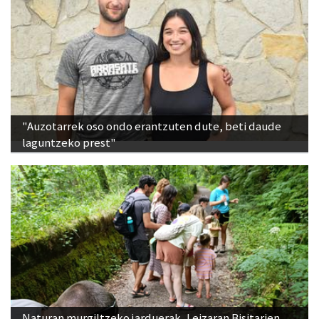
"Auzotarrek oso ondo erantzuten dute, beti daude
laguntzeko prest"
Naturan murgiltzeko jarduerak, Leizaran Bisitarien