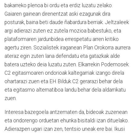
bakarreko plenoa bi ordu eta erdiz luzatu zelako.
Gaiaren gainean direnentzat aski ezagunak dira
posturak, baina beti daude ñabardura berriak. Jeltzaleek
argi adierazi zuten ez zutela mozioa babestuko, eta
plataformaren jardunbidea errespetatu arren kritiko
agertu ziren. Sozialistek iraganean Plan Orokorra aurrera
ateraz egin zuten lana defendatu eta gatazkak alde
batera uzteko deia luzatu zuten. Elkarrekin Podemosek
C2 egitasmoaren ondorioak kaltegarriak izango direla
ohartarazi zuen eta EH Bilduk C2 gerarazi behar dela
eta egitasmo alternatiboa landu behar dela aldarrikatu
zuen.
Interesa bazegoela antzematen da, bideoak zuzenean
eta ondorengo orduetan ehunka bisitaldi izan dituelako.
Adierazpen ugari izan zen, tentsio uneak ere bai. Ikusi