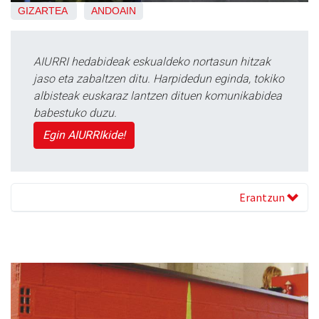
GIZARTEA
ANDOAIN
AIURRI hedabideak eskualdeko nortasun hitzak
jaso eta zabaltzen ditu. Harpidedun eginda, tokiko
albisteak euskaraz lantzen dituen komunikabidea
babestuko duzu.
Egin AIURRIkide!
Erantzun