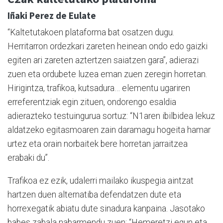
Iñaki Perez de Eulate
“Kaltetutakoen plataforma bat osatzen dugu.
Herritarron ordezkari zareten heinean ondo edo gaizki
egiten ari zareten aztertzen saiatzen gara”, adierazi
zuen eta ordubete luzea eman zuen zeregin horretan.
Hirigintza, trafikoa, kutsadura… elementu ugariren
erreferentziak egin zituen, ondorengo esaldia
adierazteko testuingurua sortuz: “N1aren ibilbidea lekuz
aldatzeko egitasmoaren zain daramagu hogeita hamar
urtez eta orain norbaitek bere horretan jarraitzea
erabaki du”.
Trafikoa ez ezik, udalerri mailako ikuspegia aintzat
hartzen duen alternatiba defendatzen dute eta
horrexegatik abiatu dute sinadura kanpaina. Jasotako
babes zabala nabarmendu zuen: “Hemeretzi egun eta