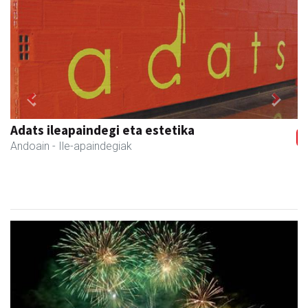
Previous
Next
Adats ileapaindegi eta estetika
Andoain
- Ile-apaindegiak