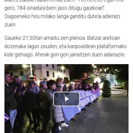
gero, 184 sinadura berri jaso ditugu gaurkoan”.
Dagoeneko hiru milako langa ganditu dutela adierazi
zuen.
Gaueko 21:30tan amaitu zen plenoa. Batzar aretoan
dozenaka lagun zeuden, eta kanpoaldean plataformako
kide gehiago. Aferak gori-gori jarraitzen duen adierazle.