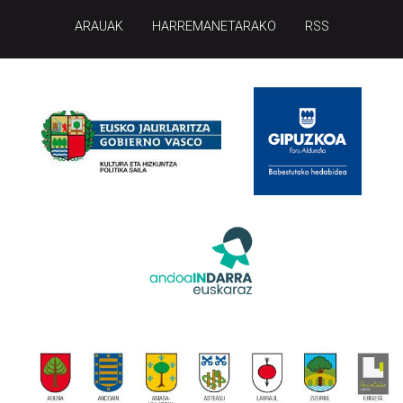
ARAUAK
HARREMANETARAKO
RSS