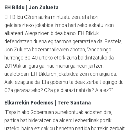
EH Bildu | Jon Zulueta
EH Bildu C2ren aurka mintzatu zen, eta hori
geldiarazteko jokabide irmoa hartzeko eskatu zion
alkateari. Alegazioen bidea baino, EH Bilduk
defendatzen duena egitasmoa geraraztea da. Bestela,
Jon Zulueta bozeramailearen ahotan, “Andoaingo
hurrengo 30-40 urteko etorkizuna baldintzatuko da.
2019tik ari gara gai hau mahai gainean jartzen,
udaletxean. EH Bilduren jokabidea zein den argia da.
Aski ezaguna da. Eta gobernu taldeak zerbait egingo du
C2a gerarazteko? C2a geldiarazi nahi da? Ala ez?”.
Elkarrekin Podemos | Tere Santana
“Espainiako Gobernuan aurrekontuak adosten dira,
partida bat bideratzen da alderdi ezberdinak pozik
uzteko, baina ez dakigu benetan partida horrekin zerbait