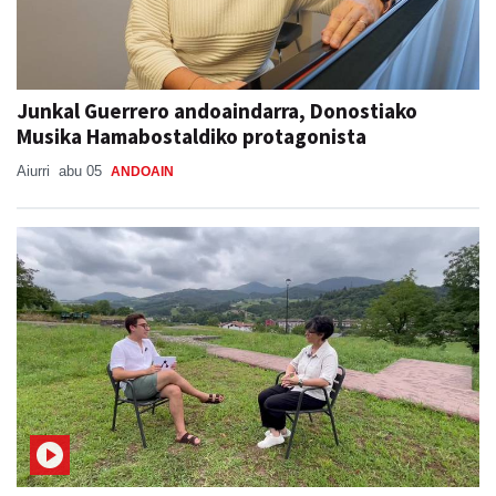
Junkal Guerrero andoaindarra, Donostiako
Musika Hamabostaldiko protagonista
Aiurri
abu 05
ANDOAIN