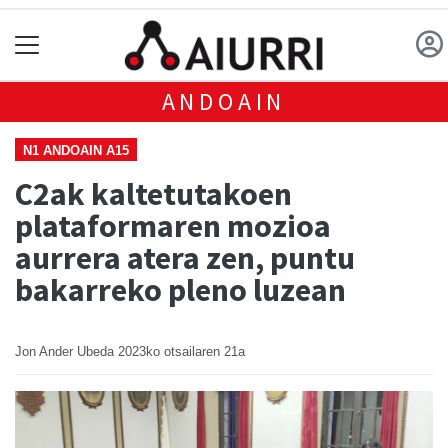
ANDOAIN
N1 ANDOAIN A15
C2ak kaltetutakoen
plataformaren mozioa
aurrera atera zen, puntu
bakarreko pleno luzean
Jon Ander Ubeda
2023ko otsailaren 21a