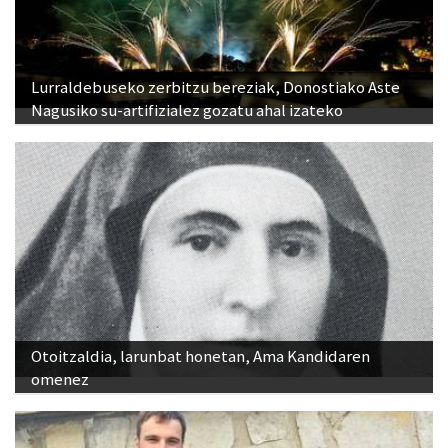
Lurraldebuseko zerbitzu bereziak, Donostiako Aste
Nagusiko su-artifizialez gozatu ahal izateko
Otoitzaldia, larunbat honetan, Ama Kandidaren
omenez