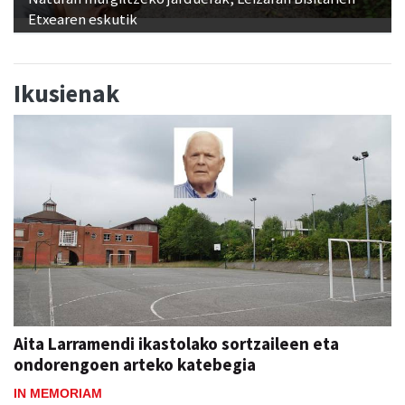
Etxearen eskutik
Ikusienak
Aita Larramendi ikastolako sortzaileen eta
ondorengoen arteko katebegia
IN MEMORIAM