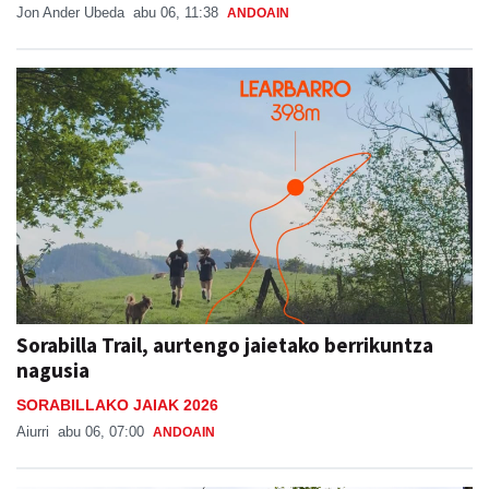
Jon Ander Ubeda
abu 06, 11:38
ANDOAIN
Sorabilla Trail, aurtengo jaietako berrikuntza
nagusia
SORABILLAKO JAIAK 2026
Aiurri
abu 06, 07:00
ANDOAIN