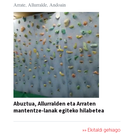
Arrate, Allurralde, Andoain
Abuztua, Allurralden eta Arraten
mantentze-lanak egiteko hilabetea
»» Ekitaldi gehiago