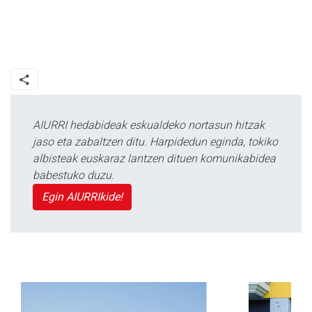
AIURRI hedabideak eskualdeko nortasun hitzak
jaso eta zabaltzen ditu. Harpidedun eginda, tokiko
albisteak euskaraz lantzen dituen komunikabidea
babestuko duzu.
Egin AIURRIkide!