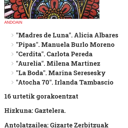
ANDOAIN
"Madres de Luna". Alicia Albares
"Pipas". Manuela Burlo Moreno
"Cerdita". Carlota Pereda
"Aurelia". Milena Martinez
"La Boda". Marina Seresesky
"Atocha 70". Irlanda Tambascio
16 urtetik gorakoentzat
Hizkuna: Gaztelera.
Antolatzailea: Gizarte Zerbitzuak