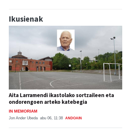
Ikusienak
Aita Larramendi ikastolako sortzaileen eta
ondorengoen arteko katebegia
IN MEMORIAM
Jon Ander Ubeda
abu 06, 11:38
ANDOAIN