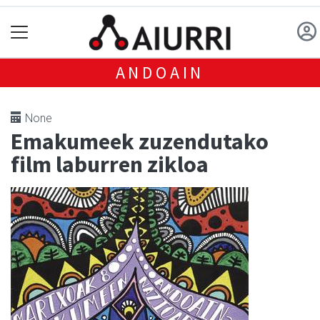
ANDOAIN
None
Emakumeek zuzendutako
film laburren zikloa