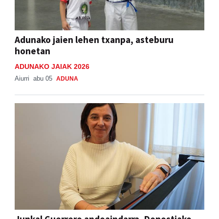
Adunako jaien lehen txanpa, asteburu
honetan
ADUNAKO JAIAK 2026
Aiurri
abu 05
ADUNA
Junkal Guerrero andoaindarra, Donostiako