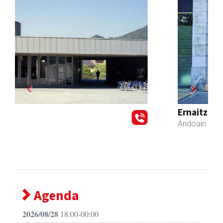
Previous
Next
Ernaitza liburu-denda
Andoain
- Liburu-dendak
Agenda
2026/08/28
18:00-00:00