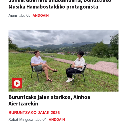
Musika Hamabostaldiko protagonista
Aiurri
abu 05
ANDOAIN
Buruntzako jaien atarikoa, Ainhoa
Aiertzarekin
BURUNTZAKO JAIAK 2026
Xabat Minguez
abu 04
ANDOAIN