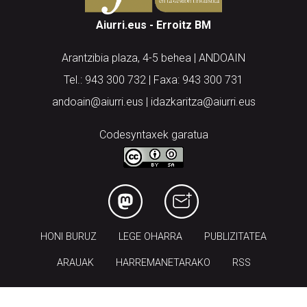
Aiurri.eus - Erroitz BM
Arantzibia plaza, 4-5 behea | ANDOAIN
Tel.: 943 300 732 | Faxa: 943 300 731
andoain@aiurri.eus | idazkaritza@aiurri.eus
Codesyntaxek garatua
HONI BURUZ
LEGE OHARRA
PUBLIZITATEA
ARAUAK
HARREMANETARAKO
RSS