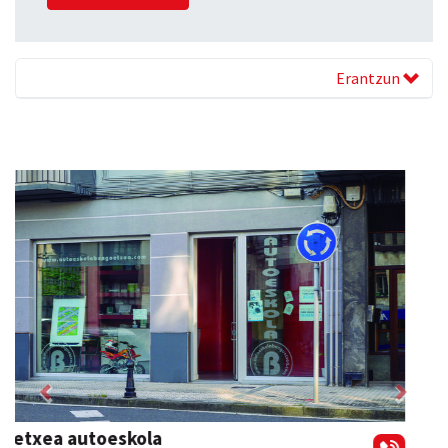
Erantzun
Previous
Next
Xixori belar-denda