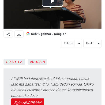
Gehitu gaitzazu Googlen
Entzun
Itzuli
GIZARTEA
ANDOAIN
AIURRI hedabideak eskualdeko nortasun hitzak
jaso eta zabaltzen ditu. Harpidedun eginda, tokiko
albisteak euskaraz lantzen dituen komunikabidea
babestuko duzu.
Egin AIURRIkide!