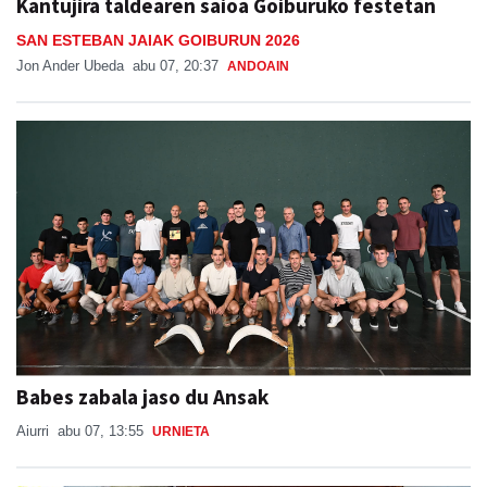
Kantujira taldearen saioa Goiburuko festetan
SAN ESTEBAN JAIAK GOIBURUN 2026
Jon Ander Ubeda
abu 07, 20:37
ANDOAIN
Babes zabala jaso du Ansak
Aiurri
abu 07, 13:55
URNIETA