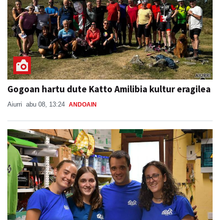
Gogoan hartu dute Katto Amilibia kultur eragilea
Aiurri
abu 08, 13:24
ANDOAIN