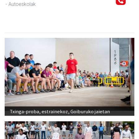
Andoain
- Belar-denda
Txinga-proba, estrainekoz, Goiburuko jaietan