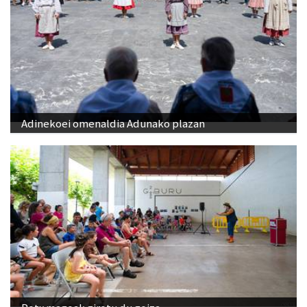
Adinekoei omenaldia Adunako plazan