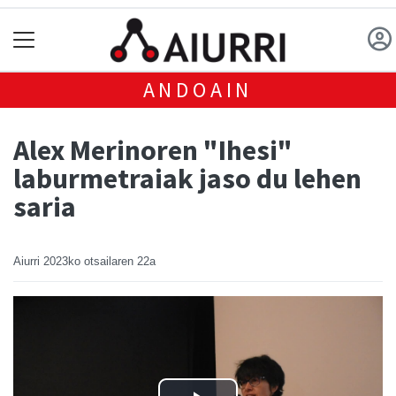
ANDOAIN
Alex Merinoren "Ihesi"
laburmetraiak jaso du lehen
saria
Aiurri
2023ko otsailaren 22a