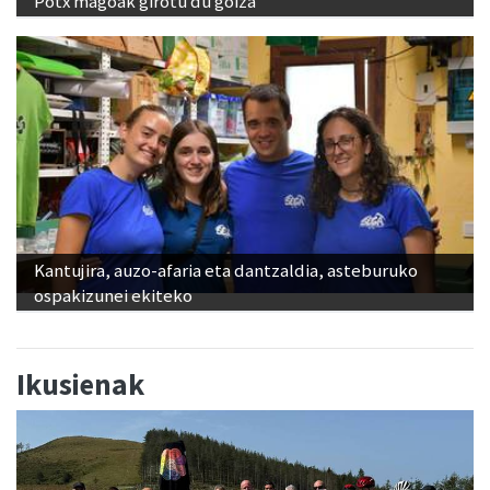
Potx magoak girotu du goiza
Kantujira, auzo-afaria eta dantzaldia, asteburuko
ospakizunei ekiteko
Ikusienak