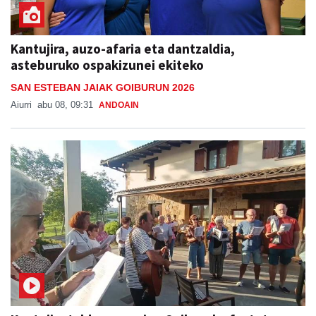
Kantujira, auzo-afaria eta dantzaldia,
asteburuko ospakizunei ekiteko
SAN ESTEBAN JAIAK GOIBURUN 2026
Aiurri
abu 08, 09:31
ANDOAIN