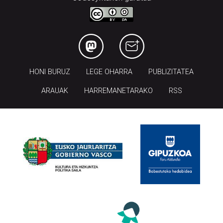
HONI BURUZ
LEGE OHARRA
PUBLIZITATEA
ARAUAK
HARREMANETARAKO
RSS