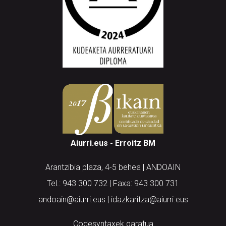
Aiurri.eus - Erroitz BM
Arantzibia plaza, 4-5 behea | ANDOAIN
Tel.: 943 300 732 | Faxa: 943 300 731
andoain@aiurri.eus | idazkaritza@aiurri.eus
Codesyntaxek garatua