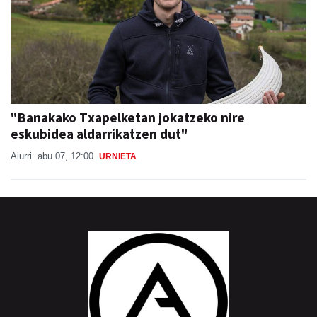
"Banakako Txapelketan jokatzeko nire
eskubidea aldarrikatzen dut"
Aiurri
abu 07, 12:00
URNIETA