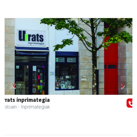
Previous
Next
Adats ileapaindegi eta estetika
Andoain
- Ile-apaindegiak