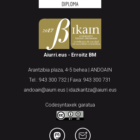
Aiurri.eus - Erroitz BM
Arantzibia plaza, 4-5 behea | ANDOAIN
Tel.: 943 300 732 | Faxa: 943 300 731
andoain@aiurri.eus | idazkaritza@aiurri.eus
Codesyntaxek garatua