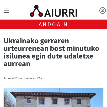
ANDOAIN
Ukrainako gerraren
urteurrenean bost minutuko
isilunea egin dute udaletxe
aurrean
Aiurri
2023ko otsailaren 24a