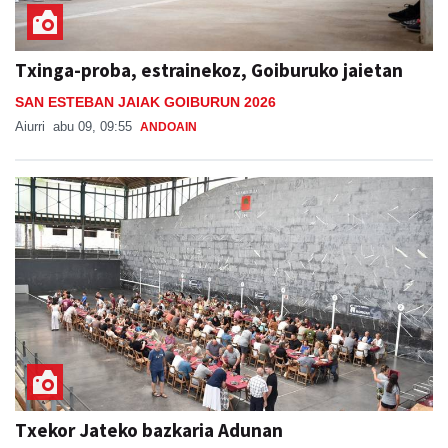
Txinga-proba, estrainekoz, Goiburuko jaietan
SAN ESTEBAN JAIAK GOIBURUN 2026
Aiurri
abu 09, 09:55
ANDOAIN
Txekor Jateko bazkaria Adunan