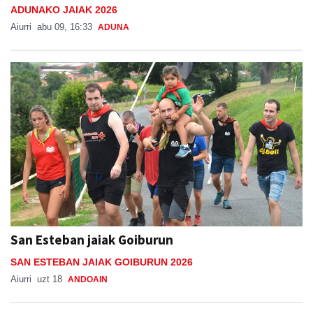
ADUNAKO JAIAK 2026
Aiurri
abu 09, 16:33
ADUNA
San Esteban jaiak Goiburun
SAN ESTEBAN JAIAK GOIBURUN 2026
Aiurri
uzt 18
ANDOAIN