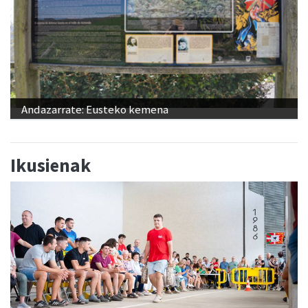
Andazarrate: Eusteko kemena
Ikusienak