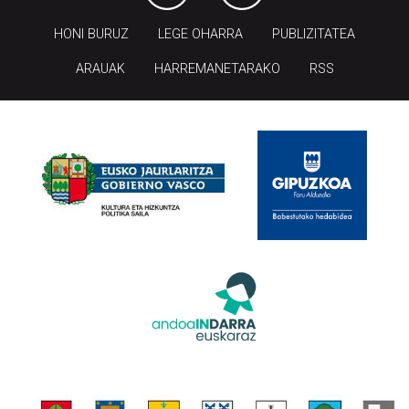
HONI BURUZ
LEGE OHARRA
PUBLIZITATEA
ARAUAK
HARREMANETARAKO
RSS