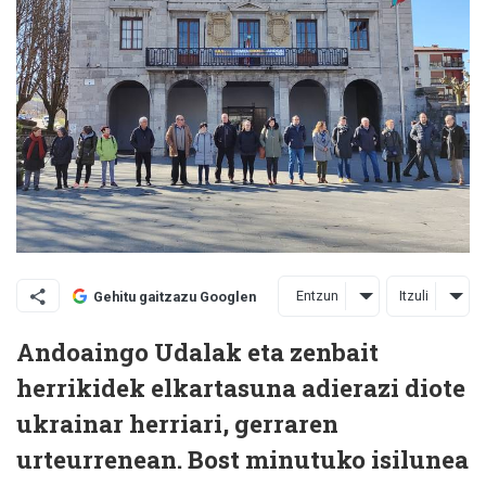
Entzun
Itzuli
Gehitu gaitzazu Googlen
Andoaingo Udalak eta zenbait
herrikidek elkartasuna adierazi diote
ukrainar herriari, gerraren
urteurrenean. Bost minutuko isilunea