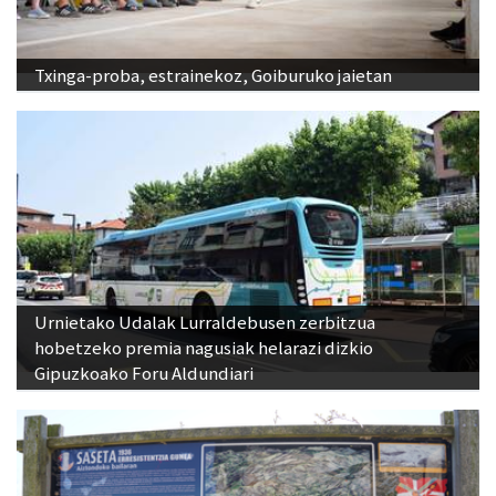
Txinga-proba, estrainekoz, Goiburuko jaietan
Urnietako Udalak Lurraldebusen zerbitzua
hobetzeko premia nagusiak helarazi dizkio
Gipuzkoako Foru Aldundiari