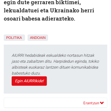
egin dute gerraren biktimei,
lekualdatuei eta Ukrainako herri
osoari babesa adierazteko.
POLITIKA
ANDOAIN
AIURRI hedabideak eskualdeko nortasun hitzak
jaso eta zabaltzen ditu. Harpidedun eginda, tokiko
albisteak euskaraz lantzen dituen komunikabidea
babestuko duzu.
Egin AIURRIkide!
Erantzun