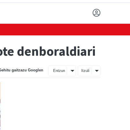
ote denboraldiari
Gehitu gaitzazu Googlen
Entzun
Itzuli