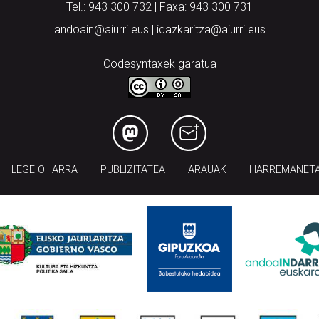
Tel.: 943 300 732 | Faxa: 943 300 731
andoain@aiurri.eus | idazkaritza@aiurri.eus
Codesyntaxek garatua
LEGE OHARRA
PUBLIZITATEA
ARAUAK
HARREMANET