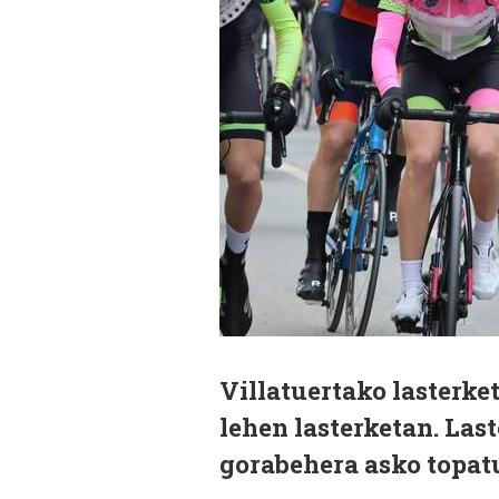
Villatuertako lasterke
lehen lasterketan. Last
gorabehera asko topat