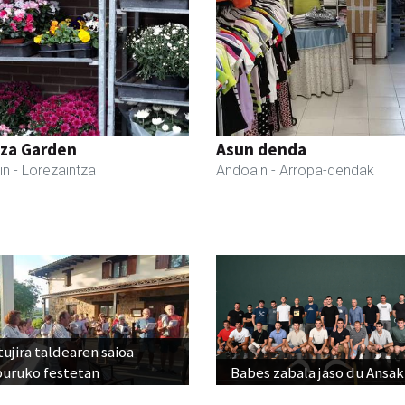
tza Garden
Asun denda
in
- Lorezaintza
Andoain
- Arropa-dendak
ujira taldearen saioa
buruko festetan
Babes zabala jaso du Ansak