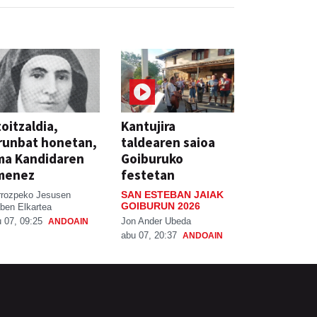
oitzaldia,
Kantujira
runbat honetan,
taldearen saioa
ma Kandidaren
Goiburuko
menez
festetan
SAN ESTEBAN JAIAK
rrozpeko Jesusen
GOIBURUN 2026
ben Elkartea
Jon Ander Ubeda
 07, 09:25
ANDOAIN
abu 07, 20:37
ANDOAIN