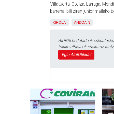
Villatuerta, Oteiza, Larraga, Mend
barrena ibili ziren junior mailako 
KIROLA
ANDOAIN
AIURRI hedabideak eskualdeko n
tokiko albisteak euskaraz lan
Egin AIURRIkide!