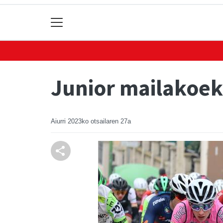
Junior mailakoek 
Aiurri
2023ko otsailaren 27a