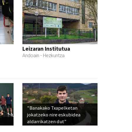
Leizaran Institutua
Andoain
- Hezkuntza
"Banakako Txapelketan
jokatzeko nire eskubidea
aldarrikatzen dut"