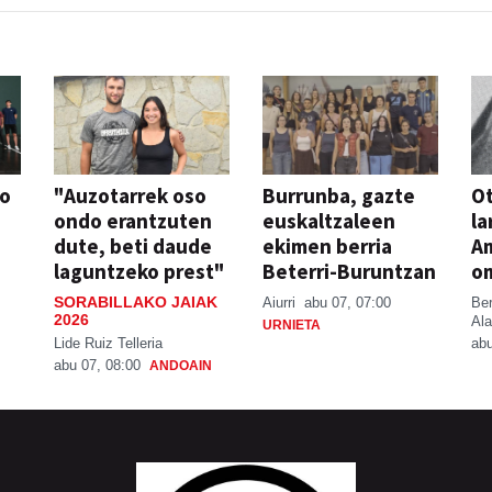
so
"Auzotarrek oso
Burrunba, gazte
Ot
ondo erantzuten
euskaltzaleen
la
dute, beti daude
ekimen berria
A
laguntzeko prest"
Beterri-Buruntzan
o
SORABILLAKO JAIAK
Aiurri
abu 07, 07:00
Be
2026
Ala
URNIETA
Lide Ruiz Telleria
abu
abu 07, 08:00
ANDOAIN