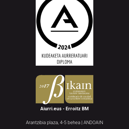
Aiurri.eus - Erroitz BM
Arantzibia plaza, 4-5 behea | ANDOAIN