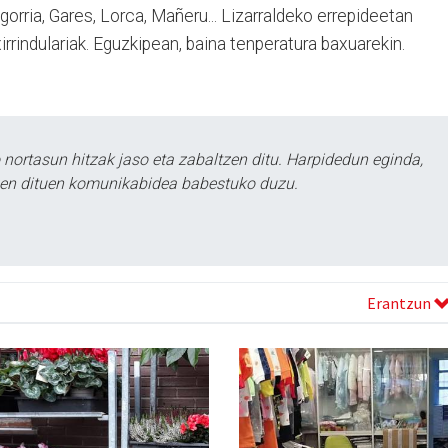
igorria, Gares, Lorca, Mañeru... Lizarraldeko errepideetan
txirrindulariak. Eguzkipean, baina tenperatura baxuarekin.
ortasun hitzak jaso eta zabaltzen ditu. Harpidedun eginda,
tzen dituen komunikabidea babestuko duzu.
Erantzun