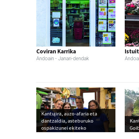
Coviran Karrika
Istui
Andoain
- Janari-dendak
Andoa
Kantujira, auzo-afaria eta
dantzaldia, asteburuko
Kant
ospakizunei ekiteko
Goi