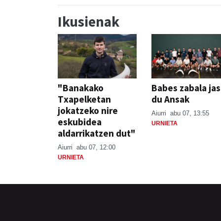
Ikusienak
"Banakako
Babes zabala ja
Txapelketan
du Ansak
jokatzeko nire
Aiurri
abu 07, 13:55
eskubidea
URNIETA
aldarrikatzen dut"
Aiurri
abu 07, 12:00
URNIETA