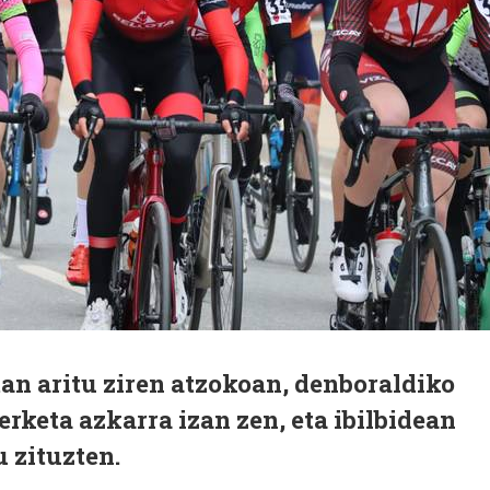
tan aritu ziren atzokoan, denboraldiko
erketa azkarra izan zen, eta ibilbidean
u zituzten.