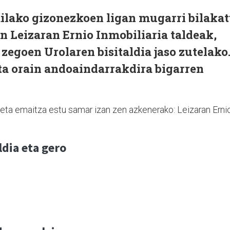
ailako gizonezkoen ligan mugarri bilaka
en Leizaran Ernio Inmobiliaria taldeak,
zegoen Urolaren bisitaldia jaso zutelako
eta orain andoaindarrakdira bigarren
, eta emaitza estu samar izan zen azkenerako: Leizaran Erni
ldia eta gero