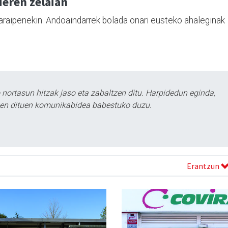
deren zelaian
garaipenekin. Andoaindarrek bolada onari eusteko ahaleginak
ortasun hitzak jaso eta zabaltzen ditu. Harpidedun eginda,
tzen dituen komunikabidea babestuko duzu.
Erantzun