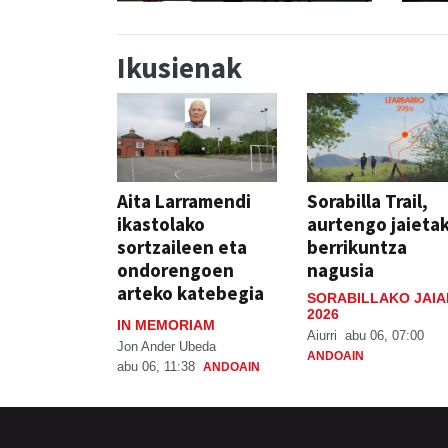
Ikusienak
Aita Larramendi
Sorabilla Trail,
ikastolako
aurtengo jaieta
sortzaileen eta
berrikuntza
ondorengoen
nagusia
arteko katebegia
SORABILLAKO JAIA
2026
IN MEMORIAM
Aiurri
abu 06, 07:00
Jon Ander Ubeda
ANDOAIN
abu 06, 11:38
ANDOAIN