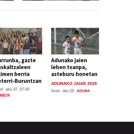
rrunba, gazte
Adunako jaien
skaltzaleen
lehen txanpa,
imen berria
asteburu honetan
terri-Buruntzan
ADUNAKO JAIAK 2026
rri
abu 07, 07:00
Aiurri
abu 05
ADUNA
NIETA