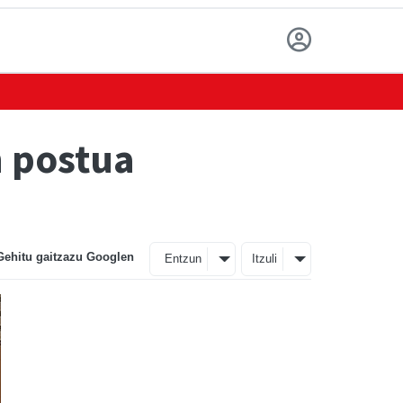
n postua
Gehitu gaitzazu Googlen
Entzun
Itzuli