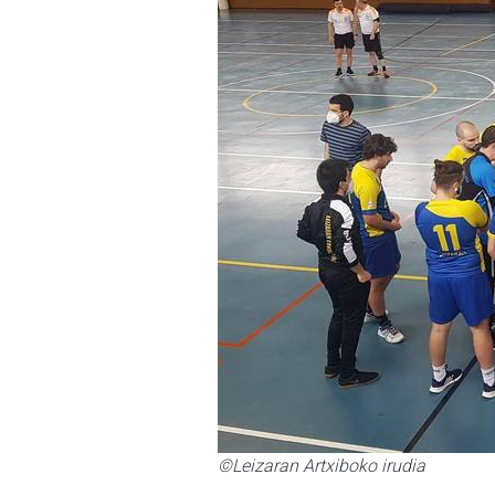
©Leizaran Artxiboko irudia