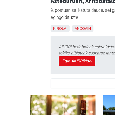
Asteburuan, Aritzbatal
9. postuan sailkatuta daude, sei 
egingo dituzte.
KIROLA
ANDOAIN
AIURRI hedabideak eskualdeko n
tokiko albisteak euskaraz lan
Egin AIURRIkide!