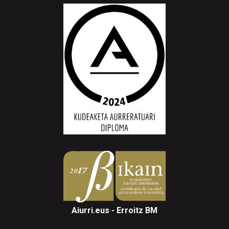
Aiurri.eus - Erroitz BM