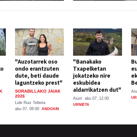
"Auzotarrek oso
"Banakako
Bu
ko
ondo erantzuten
Txapelketan
eu
dute, beti daude
jokatzeko nire
ek
laguntzeko prest"
eskubidea
Be
aldarrikatzen dut"
K
SORABILLAKO JAIAK
Aiu
2026
UR
Aiurri
abu 07, 12:00
Lide Ruiz Telleria
URNIETA
abu 07, 08:00
ANDOAIN