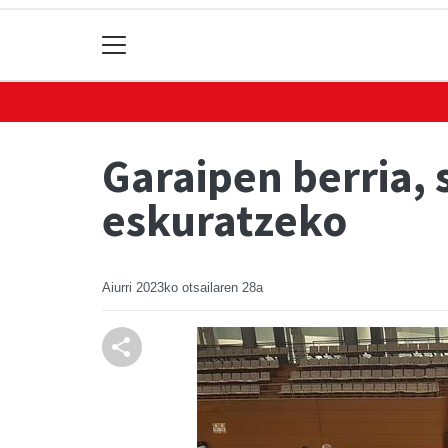
Garaipen berria,
eskuratzeko
Aiurri
2023ko otsailaren 28a