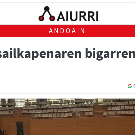
ANDOAIN
 sailkapenaren bigarre