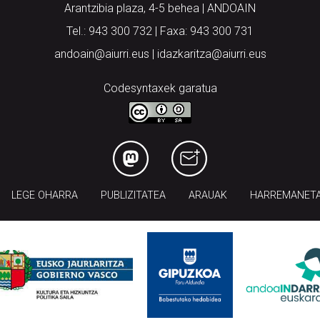
Arantzibia plaza, 4-5 behea | ANDOAIN
Tel.: 943 300 732 | Faxa: 943 300 731
andoain@aiurri.eus | idazkaritza@aiurri.eus
Codesyntaxek garatua
LEGE OHARRA
PUBLIZITATEA
ARAUAK
HARREMANET