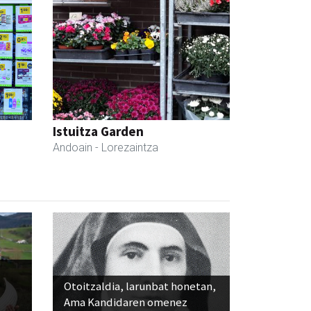
Istuitza Garden
Andoain
- Lorezaintza
Otoitzaldia, larunbat honetan,
Ama Kandidaren omenez