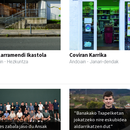
Larramendi Ikastola
Coviran Karrika
in
- Hezkuntza
Andoain
- Janari-dendak
"Banakako Txapelketan
jokatzeko nire eskubidea
s zabala jaso du Ansak
aldarrikatzen dut"