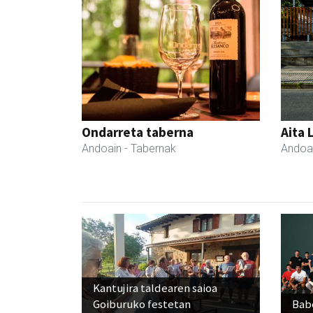
Ondarreta taberna
Aita 
Andoain
- Tabernak
Andoa
Kantujira taldearen saioa
Goiburuko festetan
Babe