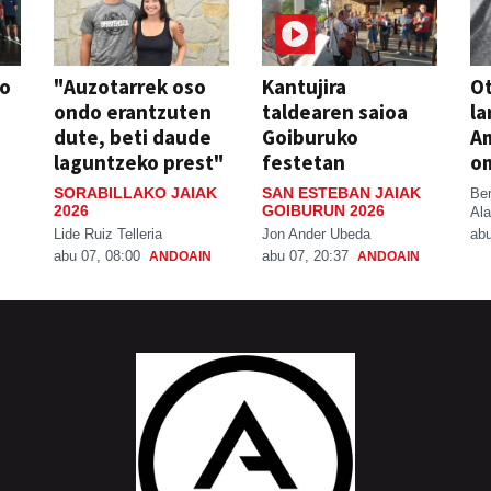
so
"Auzotarrek oso
Kantujira
Ot
ondo erantzuten
taldearen saioa
la
dute, beti daude
Goiburuko
A
laguntzeko prest"
festetan
o
SORABILLAKO JAIAK
SAN ESTEBAN JAIAK
Be
2026
GOIBURUN 2026
Ala
Lide Ruiz Telleria
Jon Ander Ubeda
abu
abu 07, 08:00
abu 07, 20:37
ANDOAIN
ANDOAIN