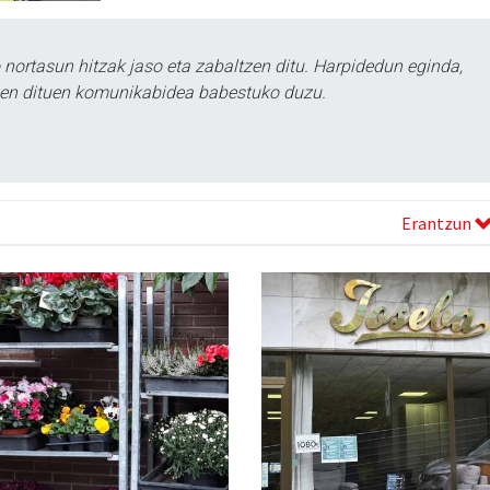
ortasun hitzak jaso eta zabaltzen ditu. Harpidedun eginda,
tzen dituen komunikabidea babestuko duzu.
Erantzun