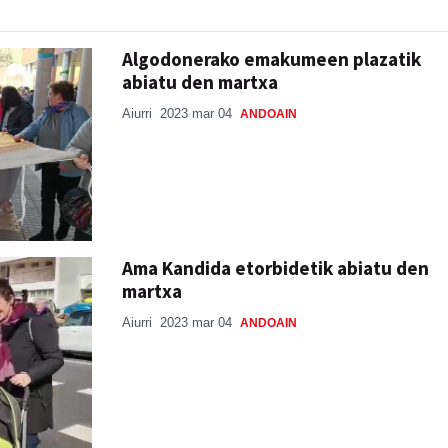
Algodonerako emakumeen plazatik
abiatu den martxa
Aiurri
2023 mar 04
ANDOAIN
Ama Kandida etorbidetik abiatu den
martxa
Aiurri
2023 mar 04
ANDOAIN