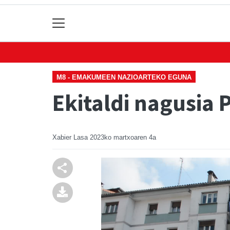
M8 - EMAKUMEEN NAZIOARTEKO EGUNA
Ekitaldi nagusia 
Xabier Lasa
2023ko martxoaren 4a