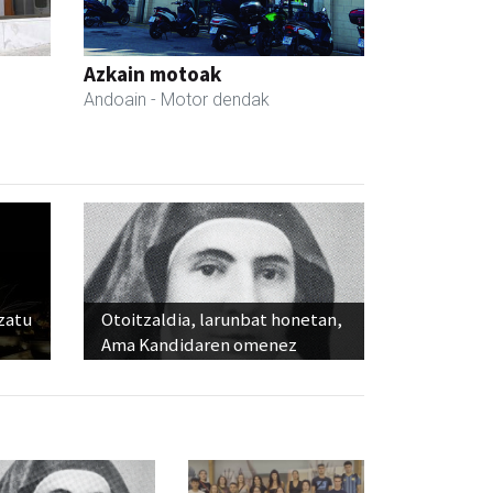
Azkain motoak
Andoain
- Motor dendak
ozatu
Otoitzaldia, larunbat honetan,
Ama Kandidaren omenez