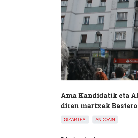
Ama Kandidatik eta A
diren martxak Basteror
GIZARTEA
ANDOAIN