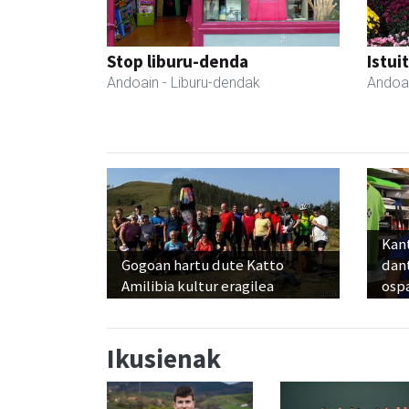
Stop liburu-denda
Istui
Andoain
- Liburu-dendak
Andoa
Kant
Gogoan hartu dute Katto
dan
Amilibia kultur eragilea
osp
Ikusienak