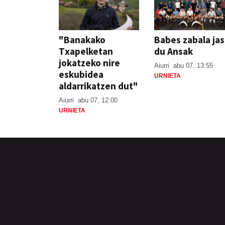
"Banakako
Babes zabala ja
Txapelketan
du Ansak
jokatzeko nire
Aiurri
abu 07, 13:55
eskubidea
URNIETA
aldarrikatzen dut"
Aiurri
abu 07, 12:00
URNIETA