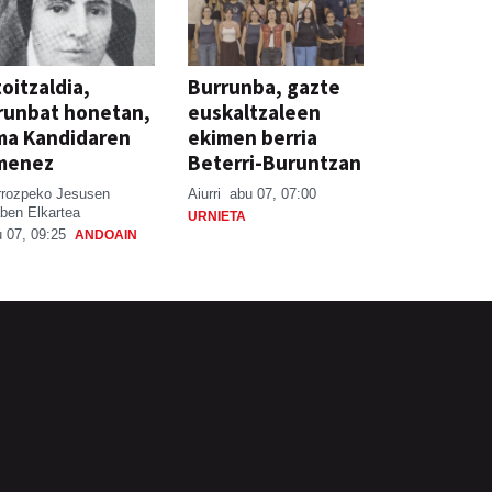
oitzaldia,
Burrunba, gazte
runbat honetan,
euskaltzaleen
ma Kandidaren
ekimen berria
menez
Beterri-Buruntzan
rrozpeko Jesusen
Aiurri
abu 07, 07:00
ben Elkartea
URNIETA
 07, 09:25
ANDOAIN