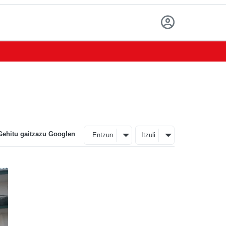
Gehitu gaitzazu Googlen
Entzun
Itzuli