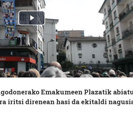
lgodonerako Emakumeen Plazatik abiat
a iritsi direnean hasi da ekitaldi nagusi