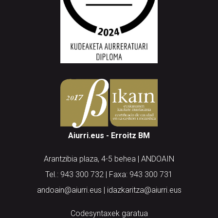
Aiurri.eus - Erroitz BM
Arantzibia plaza, 4-5 behea | ANDOAIN
Tel.: 943 300 732 | Faxa: 943 300 731
andoain@aiurri.eus | idazkaritza@aiurri.eus
Codesyntaxek garatua