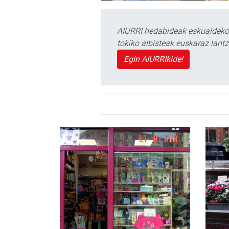
AIURRI hedabideak eskualdeko n
tokiko albisteak euskaraz lan
Egin AIURRIkide!