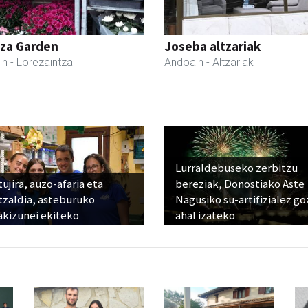
tza Garden
Joseba altzariak
in
- Lorezaintza
Andoain
- Altzariak
Lurraldebuseko zerbitzu
ujira, auzo-afaria eta
bereziak, Donostiako Aste
tzaldia, asteburuko
Nagusiko su-artifizialez g
akizunei ekiteko
ahal izateko