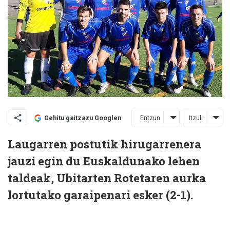
Entzun
Itzuli
Gehitu gaitzazu Googlen
Laugarren postutik hirugarrenera
jauzi egin du Euskaldunako lehen
taldeak, Ubitarten Rotetaren aurka
lortutako garaipenari esker (2-1).