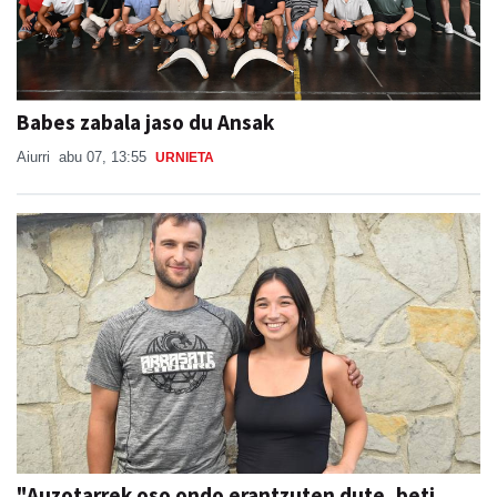
Babes zabala jaso du Ansak
Aiurri
abu 07, 13:55
URNIETA
"Auzotarrek oso ondo erantzuten dute, beti