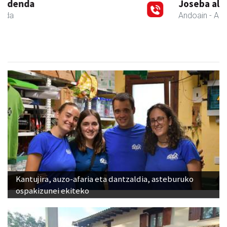
Joseba altzariak
Andoain
- Altzariak
Kantujira, auzo-afaria eta dantzaldia, asteburuko
ospakizunei ekiteko