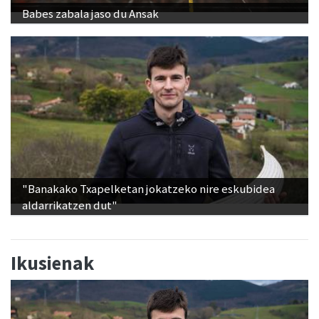
Babes zabala jaso du Ansak
"Banakako Txapelketan jokatzeko nire eskubidea
aldarrikatzen dut"
Ikusienak