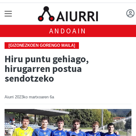
ANDOAIN
[GIZONEZKOEN GORENGO MAILA]
Hiru puntu gehiago,
hirugarren postua
sendotzeko
Aiurri
2023ko martxoaren 6a