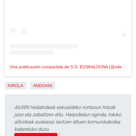
Una publicación compartida de S.D. EUSKALDUNA (@sdeuskalduna)
KIROLA
ANDOAIN
AIURRI hedabideak eskualdeko nortasun hitzak
jaso eta zabaltzen ditu. Harpidedun eginda, tokiko
albisteak euskaraz lantzen dituen komunikabidea
babestuko duzu.