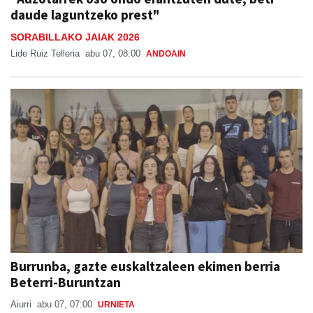
daude laguntzeko prest"
SORABILLAKO JAIAK 2026
Lide Ruiz Telleria
abu 07, 08:00
ANDOAIN
Burrunba, gazte euskaltzaleen ekimen berria
Beterri-Buruntzan
Aiurri
abu 07, 07:00
URNIETA