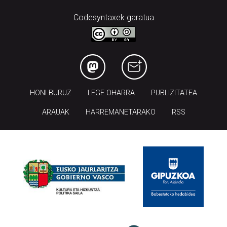
Codesyntaxek garatua
HONI BURUZ
LEGE OHARRA
PUBLIZITATEA
ARAUAK
HARREMANETARAKO
RSS