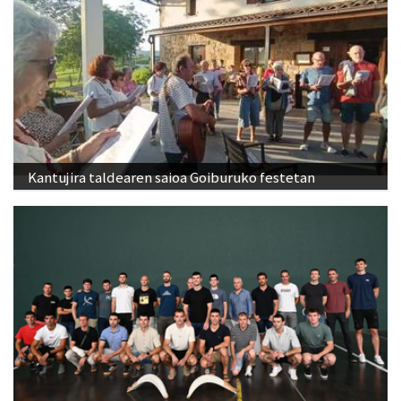
Kantujira taldearen saioa Goiburuko festetan