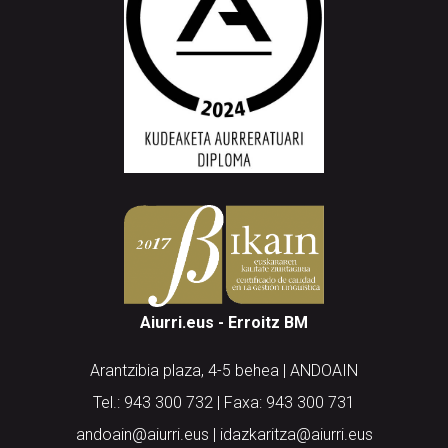
Aiurri.eus - Erroitz BM
Arantzibia plaza, 4-5 behea | ANDOAIN
Tel.: 943 300 732 | Faxa: 943 300 731
andoain@aiurri.eus | idazkaritza@aiurri.eus