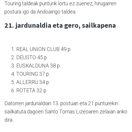
Touring taldeak punturik lortu ez zuenez, hirugarren
postura igo da Andoaingo taldea.
21. jardunaldia eta gero, sailkapena
REAL UNION CLUB 49 p.
DEUSTO 45 p.
EUSKALDUNA 38 p.
TOURING 37 p.
ALLERRU 34 p.
ROTETA 32 p.
Datorren jardunaldian 13. postuan eta 21 punturekin
sailkatuta dagoen Santo Tomas Lizeoaren zelaian ariko
dira.