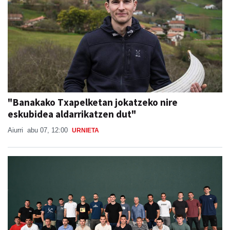
"Banakako Txapelketan jokatzeko nire
eskubidea aldarrikatzen dut"
Aiurri
abu 07, 12:00
URNIETA