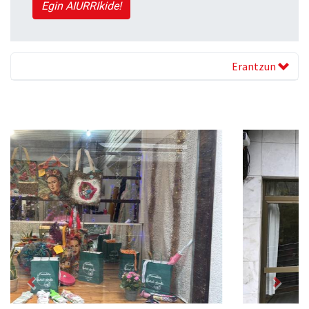
Egin AIURRIkide!
Erantzun
Previous
Next