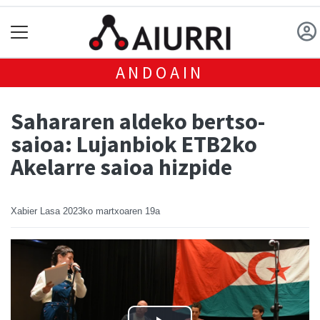
ANDOAIN
Sahararen aldeko bertso-
saioa: Lujanbiok ETB2ko
Akelarre saioa hizpide
Xabier Lasa
2023ko martxoaren 19a