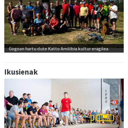
Gogoan hartu dute Katto Amilibia kultur eragilea
Ikusienak