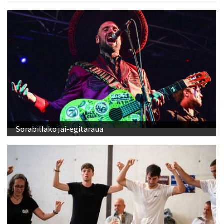
Sorabillako jai-egitaraua