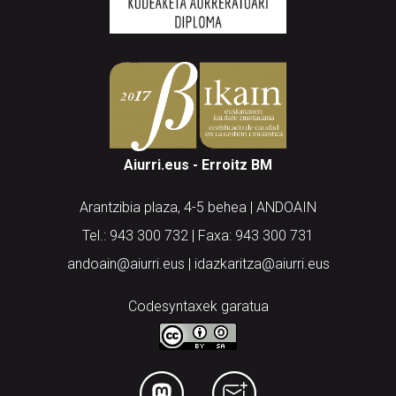
Aiurri.eus - Erroitz BM
Arantzibia plaza, 4-5 behea | ANDOAIN
Tel.: 943 300 732 | Faxa: 943 300 731
andoain@aiurri.eus | idazkaritza@aiurri.eus
Codesyntaxek garatua