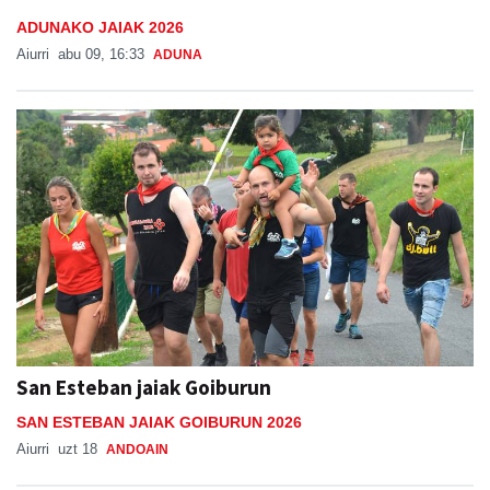
ADUNAKO JAIAK 2026
Aiurri
abu 09, 16:33
ADUNA
San Esteban jaiak Goiburun
SAN ESTEBAN JAIAK GOIBURUN 2026
Aiurri
uzt 18
ANDOAIN