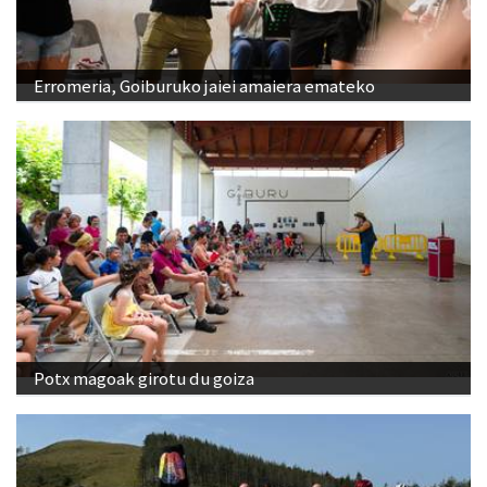
Erromeria, Goiburuko jaiei amaiera emateko
Potx magoak girotu du goiza