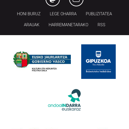
HONI BURUZ
LEGE OHARRA
PUBLIZITATEA
ARAUAK
HARREMANETARAKO
RSS