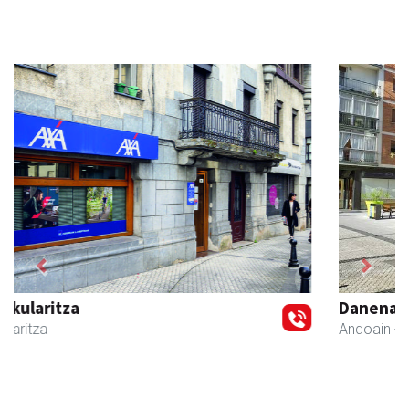
Previous
Next
Danena taberna
Andoain
-