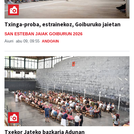
Txinga-proba, estrainekoz, Goiburuko jaietan
SAN ESTEBAN JAIAK GOIBURUN 2026
Aiurri
abu 09, 09:55
ANDOAIN
Txekor Jateko bazkaria Adunan