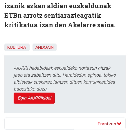
izanik azken aldian euskaldunak
ETBn arrotz sentiarazteagatik
kritikatua izan den Akelarre saioa.
KULTURA
ANDOAIN
AIURRI hedabideak eskualdeko nortasun hitzak
jaso eta zabaltzen ditu. Harpidedun eginda, tokiko
albisteak euskaraz lantzen dituen komunikabidea
babestuko duzu.
Egin AIURRIkide!
Erantzun