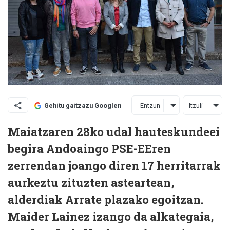
Entzun
Itzuli
Gehitu gaitzazu Googlen
Maiatzaren 28ko udal hauteskundeei
begira Andoaingo PSE-EEren
zerrendan joango diren 17 herritarrak
aurkeztu zituzten asteartean,
alderdiak Arrate plazako egoitzan.
Maider Lainez izango da alkategaia,