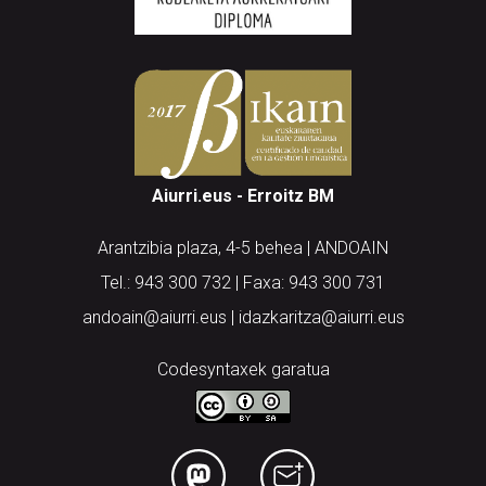
Aiurri.eus - Erroitz BM
Arantzibia plaza, 4-5 behea | ANDOAIN
Tel.: 943 300 732 | Faxa: 943 300 731
andoain@aiurri.eus | idazkaritza@aiurri.eus
Codesyntaxek garatua