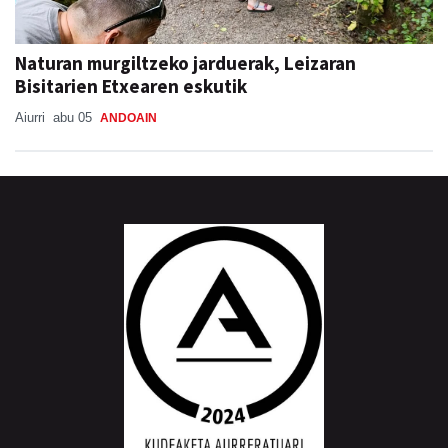
Naturan murgiltzeko jarduerak, Leizaran
Bisitarien Etxearen eskutik
Aiurri
abu 05
ANDOAIN