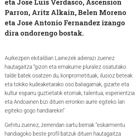
eta Jose Luis Verdasco, Ascension
Parron, Aritz Alkain, Belen Moreno
eta Jose Antonio Fernandez izango
dira ondorengo bostak.
Aurkezpen ekitaldian Lainezek adierazi zuenez
hautagaitza “gizon eta emakume pluralez osatutako
talde batek osatzen du, konprometituak, ilusioz beteak
eta tokiko kudeaketarako oso baliagarriak, gizarte eta
kultur esparru guztietatik etorriak, talentua, esperientzia
eta Andoainen bizi dituen erronkei aurre egiteko lan
egiteko gogo handiarekin”.
Gehitu zuenez, zerrendan sartu berriak ”eskarmentu
handiagoko beste profil batzuk dituen hautagaitza