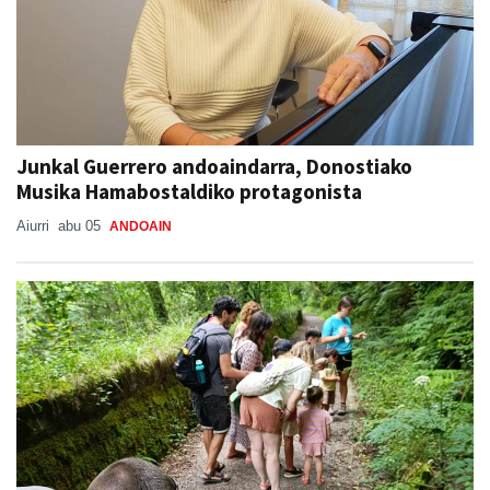
Junkal Guerrero andoaindarra, Donostiako
Musika Hamabostaldiko protagonista
Aiurri
abu 05
ANDOAIN