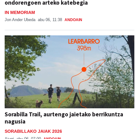
ondorengoen arteko katebegia
IN MEMORIAM
Jon Ander Ubeda
abu 06, 11:38
ANDOAIN
Sorabilla Trail, aurtengo jaietako berrikuntza
nagusia
SORABILLAKO JAIAK 2026
Aiurri
abu 06, 07:00