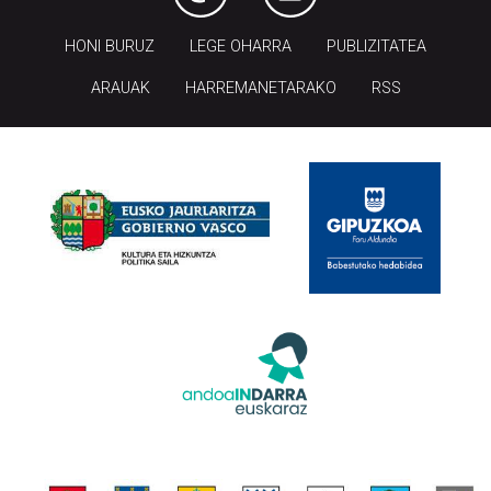
HONI BURUZ
LEGE OHARRA
PUBLIZITATEA
ARAUAK
HARREMANETARAKO
RSS