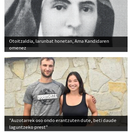
Otoitzaldia, larunbat honetan, Ama Kandidaren
omenez
"Auzotarrek oso ondo erantzuten dute, beti daude
laguntzeko prest"