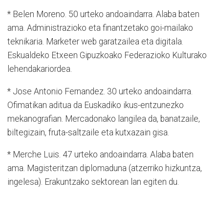
* Belen Moreno. 50 urteko andoaindarra. Alaba baten
ama. Administrazioko eta finantzetako goi-mailako
teknikaria. Marketer web garatzailea eta digitala.
Eskualdeko Etxeen Gipuzkoako Federazioko Kulturako
lehendakariordea.
* Jose Antonio Fernandez. 30 urteko andoaindarra.
Ofimatikan aditua da Euskadiko ikus-entzunezko
mekanografian. Mercadonako langilea da, banatzaile,
biltegizain, fruta-saltzaile eta kutxazain gisa.
* Merche Luis. 47 urteko andoaindarra. Alaba baten
ama. Magisteritzan diplomaduna (atzerriko hizkuntza,
ingelesa). Erakuntzako sektorean lan egiten du.