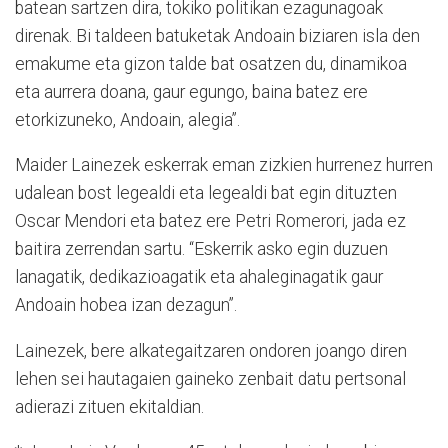
batean sartzen dira, tokiko politikan ezagunagoak
direnak. Bi taldeen batuketak Andoain biziaren isla den
emakume eta gizon talde bat osatzen du, dinamikoa
eta aurrera doana, gaur egungo, baina batez ere
etorkizuneko, Andoain, alegia”.
Maider Lainezek eskerrak eman zizkien hurrenez hurren
udalean bost legealdi eta legealdi bat egin dituzten
Oscar Mendori eta batez ere Petri Romerori, jada ez
baitira zerrendan sartu. “Eskerrik asko egin duzuen
lanagatik, dedikazioagatik eta ahaleginagatik gaur
Andoain hobea izan dezagun”.
Lainezek, bere alkategaitzaren ondoren joango diren
lehen sei hautagaien gaineko zenbait datu pertsonal
adierazi zituen ekitaldian.