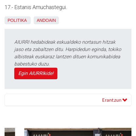
17.- Estanis Amuchastegui.
POLITIKA
ANDOAIN
AIURRI hedabideak eskualdeko nortasun hitzak
jaso eta zabaltzen ditu. Harpidedun eginda, tokiko
albisteak euskaraz lantzen dituen komunikabidea
babestuko duzu.
Egin AIURRIkide!
Erantzun