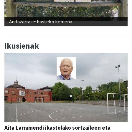
Andazarrate: Eusteko kemena
Ikusienak
Aita Larramendi ikastolako sortzaileen eta