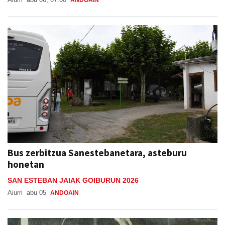
ANDOAIN
Bus zerbitzua Sanestebanetara, asteburu
honetan
SAN ESTEBAN JAIAK GOIBURUN 2026
Aiurri
abu 05
ANDOAIN