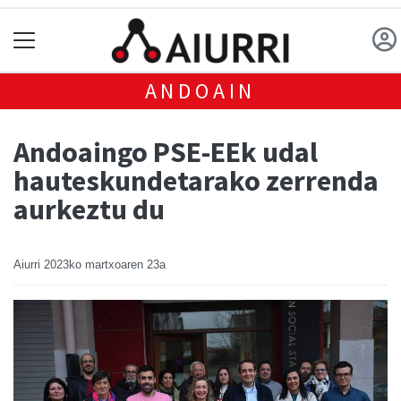
ANDOAIN
Andoaingo PSE-EEk udal
hauteskundetarako zerrenda
aurkeztu du
Aiurri
2023ko martxoaren 23a