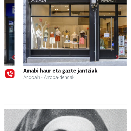
Previous
Next
Amabi haur eta gazte jantziak
Andoain
- Arropa-dendak