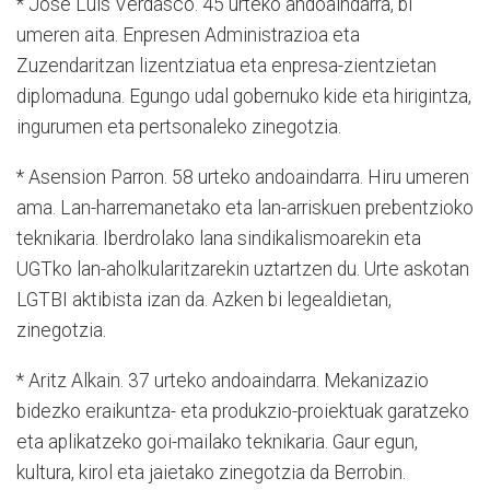
* Jose Luis Verdasco. 45 urteko andoaindarra, bi
umeren aita. Enpresen Administrazioa eta
Zuzendaritzan lizentziatua eta enpresa-zientzietan
diplomaduna. Egungo udal gobernuko kide eta hirigintza,
ingurumen eta pertsonaleko zinegotzia.
* Asension Parron. 58 urteko andoaindarra. Hiru umeren
ama. Lan-harremanetako eta lan-arriskuen prebentzioko
teknikaria. Iberdrolako lana sindikalismoarekin eta
UGTko lan-aholkularitzarekin uztartzen du. Urte askotan
LGTBI aktibista izan da. Azken bi legealdietan,
zinegotzia.
* Aritz Alkain. 37 urteko andoaindarra. Mekanizazio
bidezko eraikuntza- eta produkzio-proiektuak garatzeko
eta aplikatzeko goi-mailako teknikaria. Gaur egun,
kultura, kirol eta jaietako zinegotzia da Berrobin.