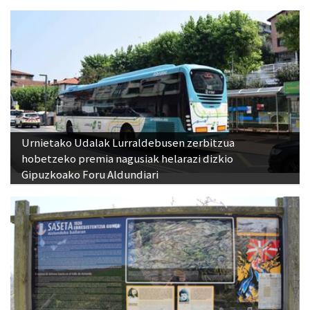
Urnietako Udalak Lurraldebusen zerbitzua
hobetzeko premia nagusiak helarazi dizkio
Gipuzkoako Foru Aldundiari