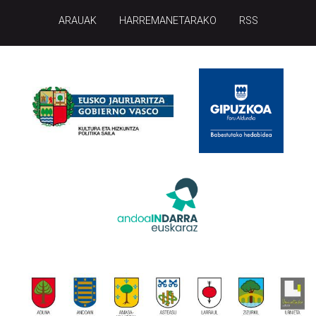
ARAUAK
HARREMANETARAKO
RSS