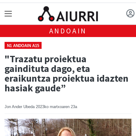
ANDOAIN
N1 ANDOAIN A15
"Trazatu proiektua
gaindituta dago, eta
eraikuntza proiektua idazten
hasiak gaude”
Jon Ander Ubeda
2023ko martxoaren 23a