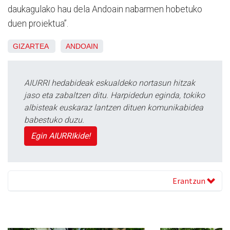
daukagulako hau dela Andoain nabarmen hobetuko
duen proiektua”.
GIZARTEA
ANDOAIN
AIURRI hedabideak eskualdeko nortasun hitzak
jaso eta zabaltzen ditu. Harpidedun eginda, tokiko
albisteak euskaraz lantzen dituen komunikabidea
babestuko duzu.
Egin AIURRIkide!
Erantzun