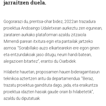
jarraitzen duela.
Gogorarazi du, prentsa-ohar bidez, 2022an trazadura
proiektua Andoaingo Udaletxean aurkeztu zen egunean,
zarataren aurkako plataformari azaldu zitzaiola
Mimendi parean itxitura egin eta pantailak jartzeko
asmoa. “Sorabillako auzo elkartearekin ere egon ginen
eta entzundakoak jaso ditugu, neurri handi batean,
alegazioen bitartez“, erantsi du Oiarbidek.
Hilabete hauetan, proposamen hauen bideragarritasun
teknikoa aztertzen aritu da departamendua: "Beraz,
trazatu proiektua gaindituta dago, jada, eta eraikuntza
proiektua idazten hasiak gaude orain bi hilabetetik”,
azaldu du diputatuak.