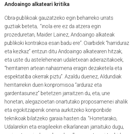
Andoaingo alkateari kritika
Obra-publikoak gauzatzeko egin beharreko urrats
guztiak beteta,
“inola ere ez da atzera egin
prozeduretan, Maider Lainez, Andoaingo alkateak
publikoki kontrakoa esan badu ere”. Oiarbidek “harriduraz
eta kezkaz” entzun ditu Andoaingo alkatearen hitzak,
eta uste du astelehenean udaletxean adierazitakoek,
“herritarren artean nahasmena eragin dezaketela eta
espektatiba okerrak piztu”. Azaldu duenez, Aldundiak
herritarrekin duen konpromisoa “arduraz eta
gardentasunez” betetzen jarraitzen du, eta, une
honetan, alegazioetan onartutako proposamenei ahalik
eta egokitzapenik onena aurkitzeko konponbide
teknikoak bilatzeko garaia hasten da. “Horretarako,
Udalarekin eta eragileekin elkarlanean jarraituko dugu,