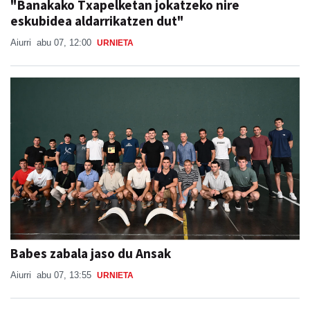
"Banakako Txapelketan jokatzeko nire
eskubidea aldarrikatzen dut"
Aiurri
abu 07, 12:00
URNIETA
Babes zabala jaso du Ansak
Aiurri
abu 07, 13:55
URNIETA