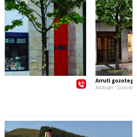
Previous
Next
Arruti gozotegia
Andoain
- Gozotegiak