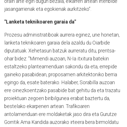
orain arte egin dugun bezala, elkarren artean irtenbide
jasangarrienak eta egokienak aurkitzeko”.
"Lanketa teknikoaren garaia da"
Prozesu administratiboak aurrera eginez, une honetan,
lanketa teknikoaren garaia dela azaldu du Oiarbide
diputatuak. Xehetasun batzuk aurreratu ditu, prentsa-
ohar bidez: "Mimendi auzoan, N-Ia itxitura batekin
estaltzeko planteamenduan sakondu da eta, errepide
gaineko pasabidean, proposamen arkitektoniko berria
egingo da, esate baterako. Halaber, Sorabilla auzoan
ere oinezkoentzako pasabide bat gehitu da eta trazatu
proiektuan zegoen biribilgunea erabat baztertu da,
bestelako ekarpenen artean. Trafikoaren
antolamenduan ere moldaketak jaso dira eta Gurutze
Gorritik Ama Kandida auzorako irteera bera birmoldatu