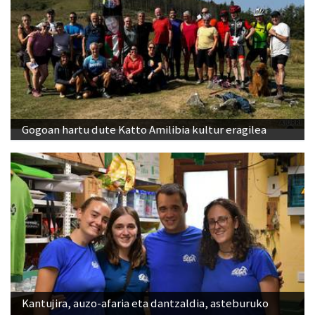
Gogoan hartu dute Katto Amilibia kultur eragilea
Kantujira, auzo-afaria eta dantzaldia, asteburuko