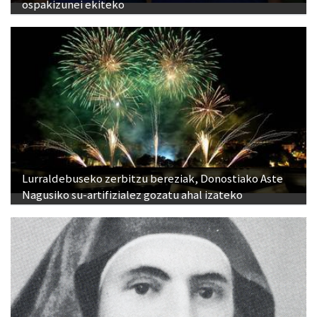
ospakizunei ekiteko
Lurraldebuseko zerbitzu bereziak, Donostiako Aste
Nagusiko su-artifizialez gozatu ahal izateko