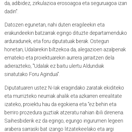
da, adibidez, zirkulazioa erosoagoa eta seguruagoa izan
dadin".
Datozen egunetan, nahi duten eragileekin eta
erakundeekin batzarrak egingo dituzte departamenduko
arduradunek, eta foru diputatuak berak. Ostegun
honetan, Udalarekin biltzekoa da, alegazioen azalpenak
emateko eta proiektuarekin aurrera jarraitzen dela
adierazteko, "Udalak ez baitu ulertu Aldundiak
sinatutako Foru Agindua".
Diputatuaren ustez N-Iak eragindako zaratak ekiditeko
eta murrizteko neurriak ahalik eta azkarren errealitate
izateko, proiektu hau da egokiena eta “ez behin eta
berriro prozedura guztiak atzeratu nahian ibili direnena.
Saihesbiderik ez da egingo, egungo ingurumen legeen
arabera sarraski bat izango litzatekeelako eta argi