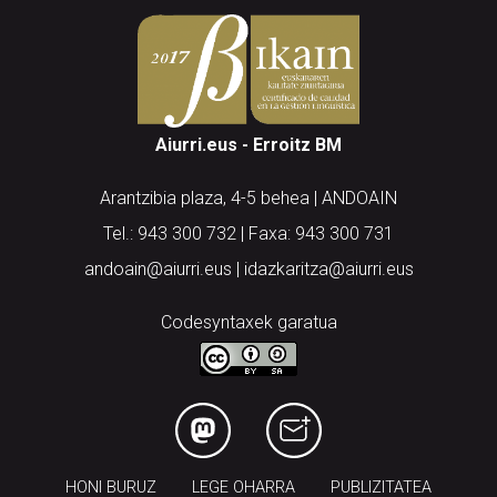
Aiurri.eus - Erroitz BM
Arantzibia plaza, 4-5 behea | ANDOAIN
Tel.: 943 300 732 | Faxa: 943 300 731
andoain@aiurri.eus | idazkaritza@aiurri.eus
Codesyntaxek garatua
HONI BURUZ
LEGE OHARRA
PUBLIZITATEA