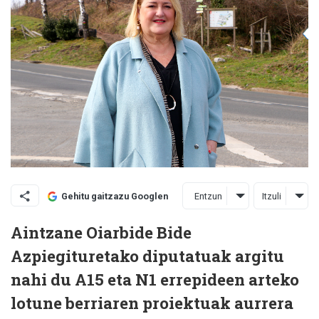
Entzun
Itzuli
Gehitu gaitzazu Googlen
Aintzane Oiarbide Bide
Azpiegituretako diputatuak argitu
nahi du A15 eta N1 errepideen arteko
lotune berriaren proiektuak aurrera