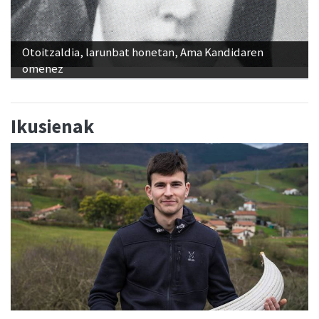
Otoitzaldia, larunbat honetan, Ama Kandidaren
omenez
Ikusienak