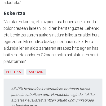
adosteko”.
Eskertza
"Zarataren kontra, eta azpiegitura honen aurka modu
bolondresean lanean ibili diren herritar guztei. Lehenik
eta behin zarataren aurka sinadura bilketa erraldoi hura
egin zuten Mimendiko bizilagunei, haiei esker Foru
aldundia lehen aldiz zarataren arazoaz hitz egiten hasi
baitzen, eta ondoren C2aren kontra antolatu den herri
plataformari".
POLITIKA
ANDOAIN
AIURRI hedabideak eskualdeko nortasun hitzak
jaso eta zabaltzen ditu. Harpidedun eginda, tokiko
albisteak euskaraz lantzen dituen komunikabidea
babestuko duzu.