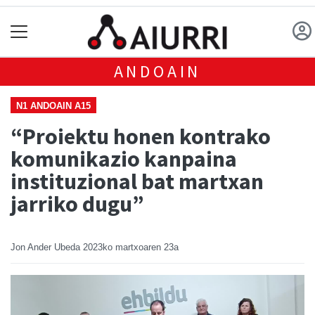
ANDOAIN
N1 ANDOAIN A15
“Proiektu honen kontrako
komunikazio kanpaina
instituzional bat martxan
jarriko dugu”
Jon Ander Ubeda
2023ko martxoaren 23a