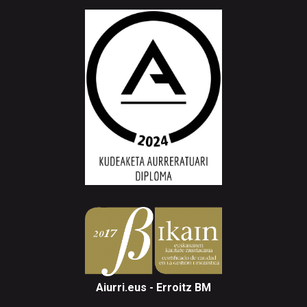
Aiurri.eus - Erroitz BM