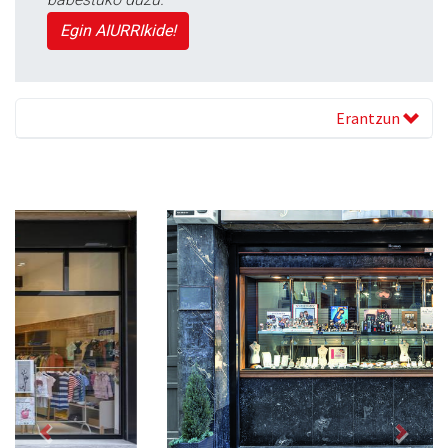
Egin AIURRIkide!
Erantzun
Previous
Next