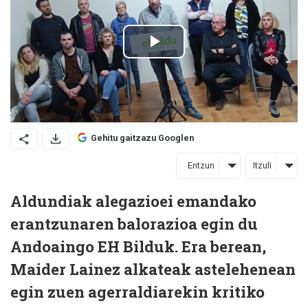
Gehitu gaitzazu Googlen
Entzun
Itzuli
Aldundiak alegazioei emandako
erantzunaren balorazioa egin du
Andoaingo EH Bilduk. Era berean,
Maider Lainez alkateak astelehenean
egin zuen agerraldiarekin kritiko