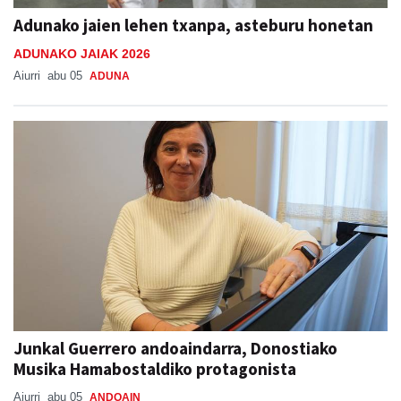
Adunako jaien lehen txanpa, asteburu honetan
ADUNAKO JAIAK 2026
Aiurri
abu 05
ADUNA
Junkal Guerrero andoaindarra, Donostiako
Musika Hamabostaldiko protagonista
Aiurri
abu 05
ANDOAIN