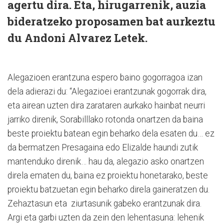
agertu dira. Eta, hirugarrenik, auzia
bideratzeko proposamen bat aurkeztu
du Andoni Alvarez Letek.
Alegazioen erantzuna espero baino gogorragoa izan
dela adierazi du: “Alegazioei erantzunak gogorrak dira,
eta airean uzten dira zarataren aurkako hainbat neurri
jarriko direnik, Sorabilllako rotonda onartzen da baina
beste proiektu batean egin beharko dela esaten du… ez
da bermatzen Presagaina edo Elizalde haundi zutik
mantenduko direnik… hau da, alegazio asko onartzen
direla ematen du, baina ez proiektu honetarako, beste
proiektu batzuetan egin beharko direla gaineratzen du.
Zehaztasun eta ziurtasunik gabeko erantzunak dira.
Argi eta garbi uzten da zein den lehentasuna: lehenik