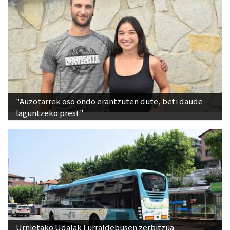
"Auzotarrek oso ondo erantzuten dute, beti daude
laguntzeko prest"
Urnietako Udalak Lurraldebusen zerbitzua