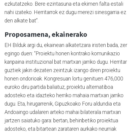
ezkutatzeko. Bere ezintasuna eta ekimen falta estali
nahi izateko. Herritarrok ez dugu merezi sinesgarria ez
den alkate bat”.
Proposamena, ekainerako
EH Bilduk argi du, ekainean alkatetzara iristen bada, zer
egingo duen: “Proiektu honen kontrako komunikazio
kanpaina instituzional bat martxan jarriko dugu. Herritar
guztiek jakin dezaten zeintzuk izango diren proiektu
honen ondorioak. Kongresuan lortu genituen 476,000
euroko diru partida baliatuz, proiektu alternatiboa
adosteko eta idazteko herriko mahaia martxan jarriko
dugu. Eta, hirugarrenik, Gipuzkoako Foru aldundia eta
Andoaingo udalaren arteko mahai bilaterala martxan
jartzen saiatuko gara: bertan, behinbetiko proiektua
adosteko, eta bitartean zarataren aurkako neurriak