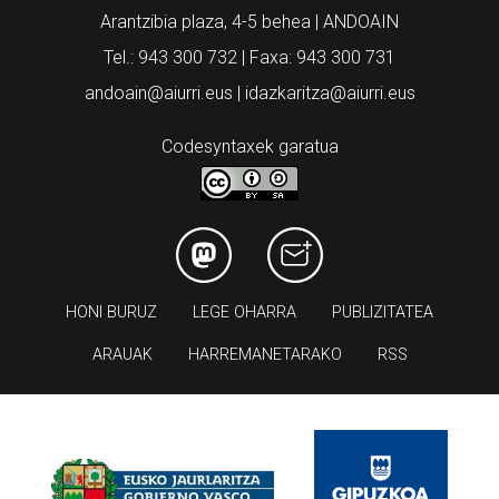
Arantzibia plaza, 4-5 behea | ANDOAIN
Tel.: 943 300 732 | Faxa: 943 300 731
andoain@aiurri.eus | idazkaritza@aiurri.eus
Codesyntaxek garatua
HONI BURUZ
LEGE OHARRA
PUBLIZITATEA
ARAUAK
HARREMANETARAKO
RSS