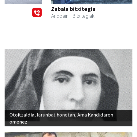
Zabala bitxitegia
Andoain
- Bitxitegiak
Otoitzaldia, larunbat honetan, Ama Kandidaren
omenez