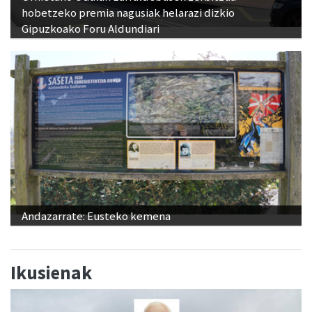
hobetzeko premia nagusiak helarazi dizkio
Gipuzkoako Foru Aldundiari
Andazarrate: Eusteko kemena
Ikusienak