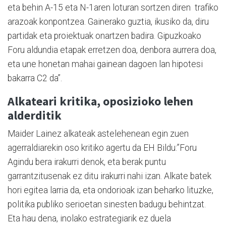
eta behin A-15 eta N-1aren loturan sortzen diren trafiko
arazoak konpontzea. Gainerako guztia, ikusiko da, diru
partidak eta proiektuak onartzen badira. Gipuzkoako
Foru aldundia etapak erretzen doa, denbora aurrera doa,
eta une honetan mahai gainean dagoen lan hipotesi
bakarra C2 da”.
Alkateari kritika, oposizioko lehen
alderditik
Maider Lainez alkateak astelehenean egin zuen
agerraldiarekin oso kritiko agertu da EH Bildu:”Foru
Agindu bera irakurri denok, eta berak puntu
garrantzitusenak ez ditu irakurri nahi izan. Alkate batek
hori egitea larria da, eta ondorioak izan beharko lituzke,
politika publiko serioetan sinesten badugu behintzat.
Eta hau dena, inolako estrategiarik ez duela