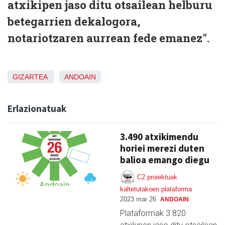
atxikipen jaso ditu otsailean helburu
betegarrien dekalogora,
notariotzaren aurrean fede emanez".
GIZARTEA
ANDOAIN
Erlazionatuak
3.490 atxikimendu
horiei merezi duten
balioa emango diegu
C2 proiektuak
kaltetutakoen plataforma
2023 mar 26
ANDOAIN
Plataformak 3.820