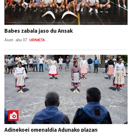
Babes zabala jaso du Ansak
Aiurri
abu 07
URNIETA
Adinekoei omenaldia Adunako plazan