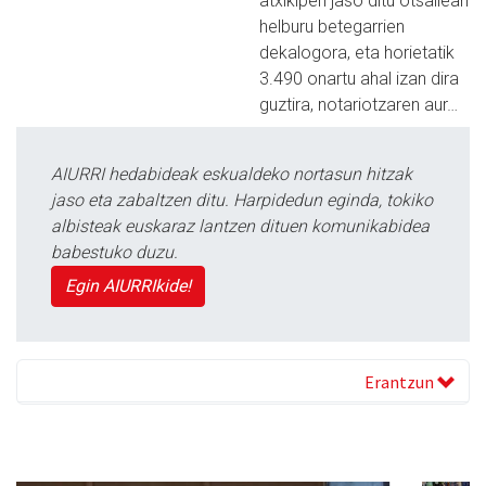
atxikipen jaso ditu otsailean
helburu betegarrien
dekalogora, eta horietatik
3.490 onartu ahal izan dira
guztira, notariotzaren aur…
AIURRI hedabideak eskualdeko nortasun hitzak
jaso eta zabaltzen ditu. Harpidedun eginda, tokiko
albisteak euskaraz lantzen dituen komunikabidea
babestuko duzu.
Egin AIURRIkide!
Erantzun