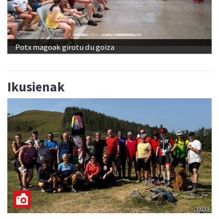
Potx magoak girotu du goiza
Ikusienak