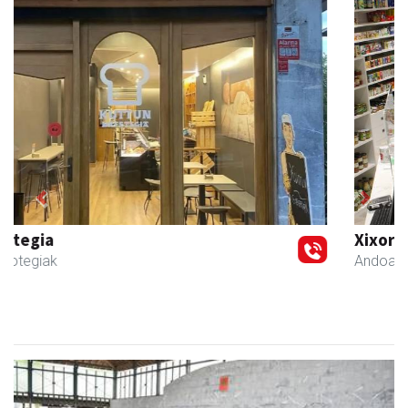
Previous
Next
Xixori belar-denda
Andoain
- Belar-denda