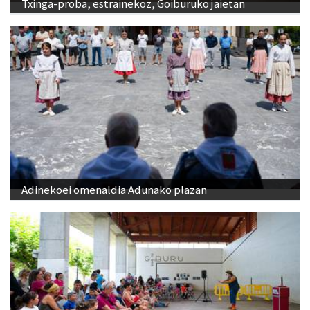
Txinga-proba, estrainekoz, Goiburuko jaietan
Adinekoei omenaldia Adunako plazan