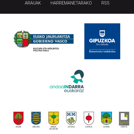
ARAUAK
HARREMANETARAKO
RSS