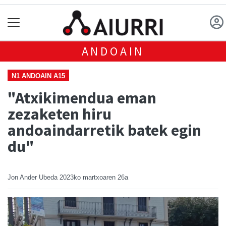
ANDOAIN
N1 ANDOAIN A15
"Atxikimendua eman
zezaketen hiru
andoaindarretik batek egin
du"
Jon Ander Ubeda
2023ko martxoaren 26a