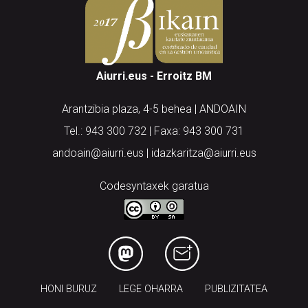
Aiurri.eus - Erroitz BM
Arantzibia plaza, 4-5 behea | ANDOAIN
Tel.: 943 300 732 | Faxa: 943 300 731
andoain@aiurri.eus | idazkaritza@aiurri.eus
Codesyntaxek garatua
HONI BURUZ
LEGE OHARRA
PUBLIZITATEA