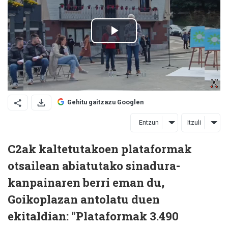
Gehitu gaitzazu Googlen
Entzun
Itzuli
C2ak kaltetutakoen plataformak
otsailean abiatutako sinadura-
kanpainaren berri eman du,
Goikoplazan antolatu duen
ekitaldian: "Plataformak 3.490