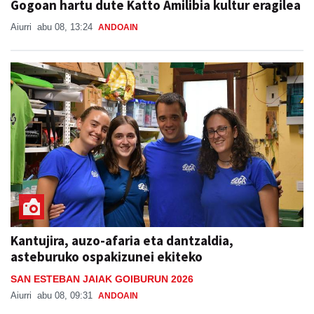
Gogoan hartu dute Katto Amilibia kultur eragilea
Aiurri
abu 08, 13:24
ANDOAIN
Kantujira, auzo-afaria eta dantzaldia,
asteburuko ospakizunei ekiteko
SAN ESTEBAN JAIAK GOIBURUN 2026
Aiurri
abu 08, 09:31
ANDOAIN