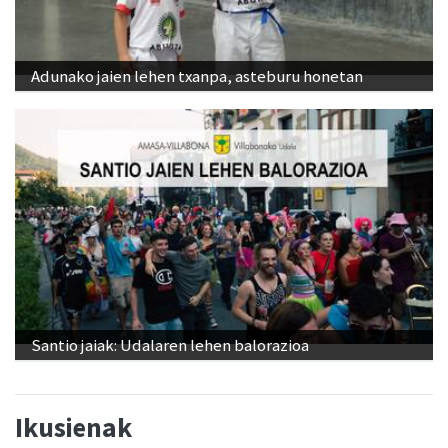
Adunako jaien lehen txanpa, asteburu honetan
Santio jaiak: Udalaren lehen balorazioa
Ikusienak