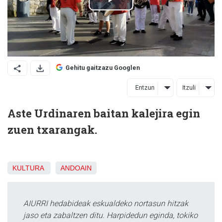
Gehitu gaitzazu Googlen
Entzun
Itzuli
Aste Urdinaren baitan kalejira egin
zuen txarangak.
KULTURA
ANDOAIN
AIURRI hedabideak eskualdeko nortasun hitzak
jaso eta zabaltzen ditu. Harpidedun eginda, tokiko