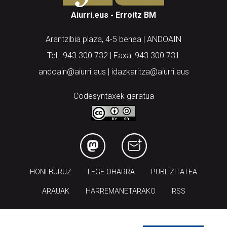
Aiurri.eus - Erroitz BM
Arantzibia plaza, 4-5 behea | ANDOAIN
Tel.: 943 300 732 | Faxa: 943 300 731
andoain@aiurri.eus | idazkaritza@aiurri.eus
Codesyntaxek garatua
HONI BURUZ
LEGE OHARRA
PUBLIZITATEA
ARAUAK
HARREMANETARAKO
RSS