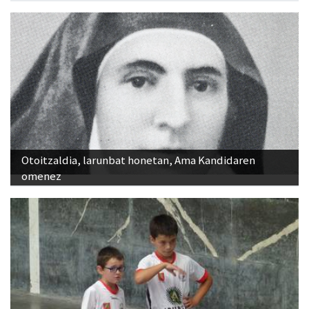
Otoitzaldia, larunbat honetan, Ama Kandidaren
omenez