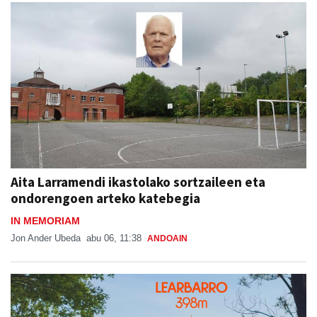
Aita Larramendi ikastolako sortzaileen eta
ondorengoen arteko katebegia
IN MEMORIAM
Jon Ander Ubeda
abu 06, 11:38
ANDOAIN