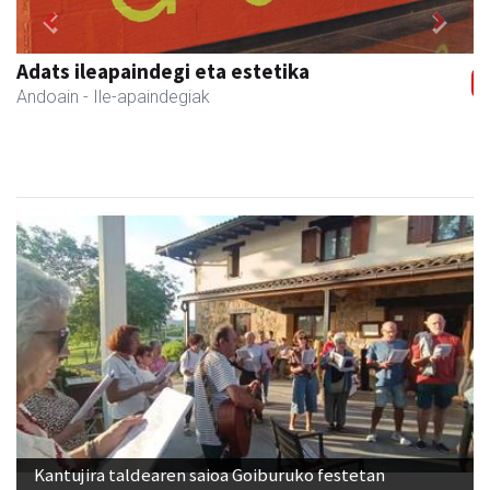
Previous
Next
Leizaran Institutua
Andoain
- Hezkuntza
Kantujira taldearen saioa Goiburuko festetan