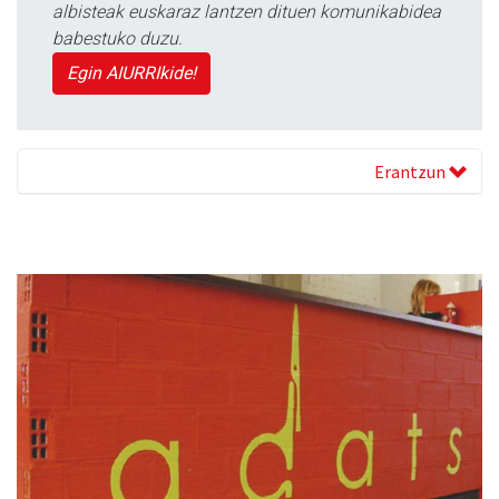
albisteak euskaraz lantzen dituen komunikabidea
babestuko duzu.
Egin AIURRIkide!
Erantzun