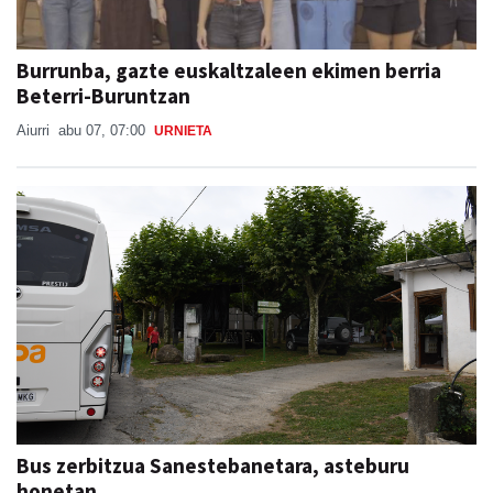
Burrunba, gazte euskaltzaleen ekimen berria
Beterri-Buruntzan
Aiurri
abu 07, 07:00
URNIETA
Bus zerbitzua Sanestebanetara, asteburu
honetan