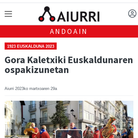
ANDOAIN
1923 EUSKALDUNA 2023
Gora Kaletxiki Euskaldunaren
ospakizunetan
Aiurri
2023ko martxoaren 29a