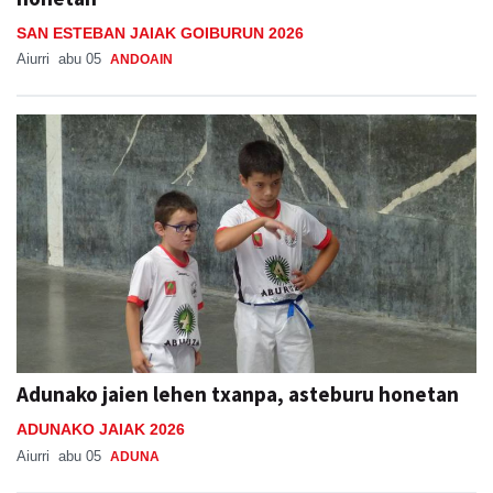
SAN ESTEBAN JAIAK GOIBURUN 2026
Aiurri
abu 05
ANDOAIN
Adunako jaien lehen txanpa, asteburu honetan
ADUNAKO JAIAK 2026
Aiurri
abu 05
ADUNA