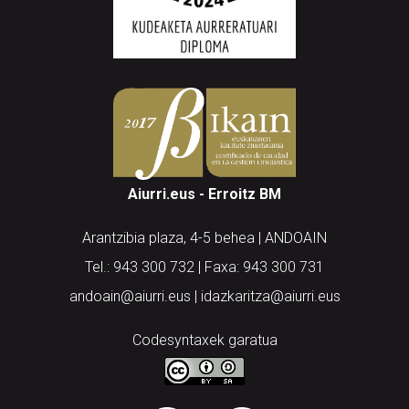
Aiurri.eus - Erroitz BM
Arantzibia plaza, 4-5 behea | ANDOAIN
Tel.: 943 300 732 | Faxa: 943 300 731
andoain@aiurri.eus | idazkaritza@aiurri.eus
Codesyntaxek garatua