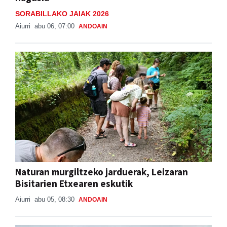
SORABILLAKO JAIAK 2026
Aiurri
abu 06, 07:00
ANDOAIN
Naturan murgiltzeko jarduerak, Leizaran
Bisitarien Etxearen eskutik
Aiurri
abu 05, 08:30
ANDOAIN