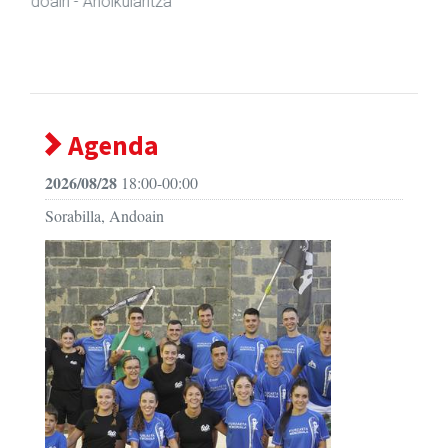
Andoain
- Kulturguneak
Agenda
2026/08/28
18:00-00:00
Sorabilla, Andoain