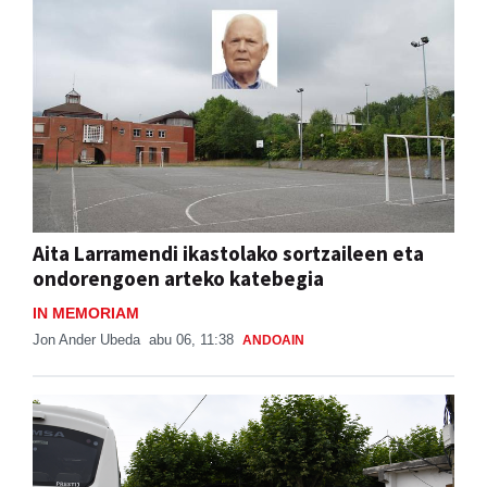
Aita Larramendi ikastolako sortzaileen eta
ondorengoen arteko katebegia
IN MEMORIAM
Jon Ander Ubeda
abu 06, 11:38
ANDOAIN