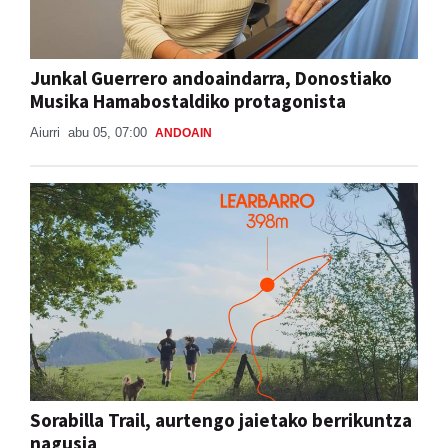
Junkal Guerrero andoaindarra, Donostiako
Musika Hamabostaldiko protagonista
Aiurri
abu 05, 07:00
ANDOAIN
Sorabilla Trail, aurtengo jaietako berrikuntza
nagusia