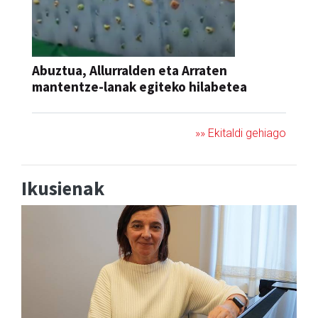
Abuztua, Allurralden eta Arraten
mantentze-lanak egiteko hilabetea
»» Ekitaldi gehiago
Ikusienak