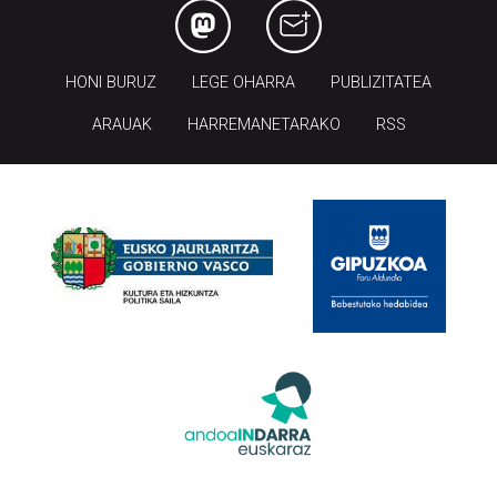
HONI BURUZ
LEGE OHARRA
PUBLIZITATEA
ARAUAK
HARREMANETARAKO
RSS