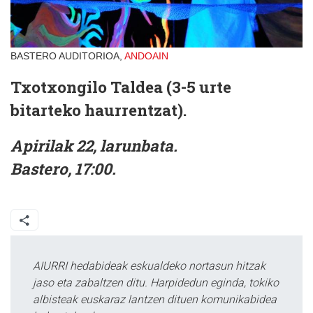
BASTERO AUDITORIOA,
ANDOAIN
Txotxongilo Taldea (3-5 urte
bitarteko haurrentzat).
Apirilak 22, larunbata.
Bastero, 17:00.
AIURRI hedabideak eskualdeko nortasun hitzak
jaso eta zabaltzen ditu. Harpidedun eginda, tokiko
albisteak euskaraz lantzen dituen komunikabidea