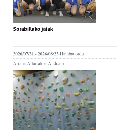
Sorabillako jaiak
FESTAK
2026/07/31 - 2026/08/23
Hainbat ordu
Arrate, Allurralde, Andoain