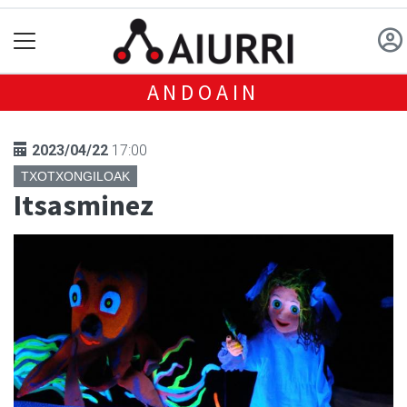
ANDOAIN
2023/04/22
17:00
TXOTXONGILOAK
Itsasminez