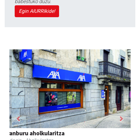
babestuko duzu.
Egin AIURRIkide!
Previous
Next
Bastero Kulturgunea