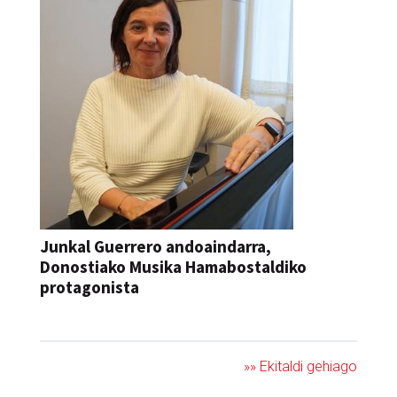
Junkal Guerrero andoaindarra,
Donostiako Musika Hamabostaldiko
protagonista
KONTZERTUA
»» Ekitaldi gehiago