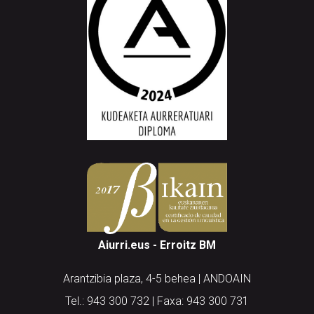
Aiurri.eus - Erroitz BM
Arantzibia plaza, 4-5 behea | ANDOAIN
Tel.: 943 300 732 | Faxa: 943 300 731