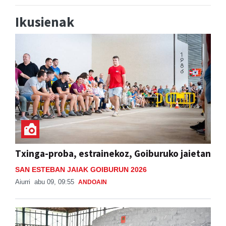
Ikusienak
Txinga-proba, estrainekoz, Goiburuko jaietan
SAN ESTEBAN JAIAK GOIBURUN 2026
Aiurri
abu 09, 09:55
ANDOAIN