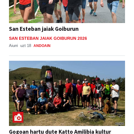
San Esteban jaiak Goiburun
SAN ESTEBAN JAIAK GOIBURUN 2026
Aiurri
uzt 18
ANDOAIN
Gogoan hartu dute Katto Amilibia kultur