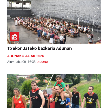
Txekor Jateko bazkaria Adunan
ADUNAKO JAIAK 2026
Aiurri
abu 09, 16:33
ADUNA