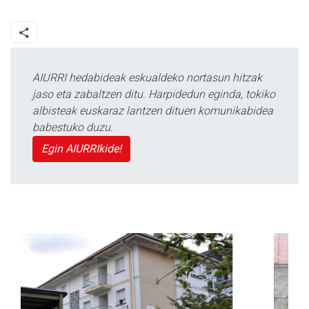
AIURRI hedabideak eskualdeko nortasun hitzak
jaso eta zabaltzen ditu. Harpidedun eginda, tokiko
albisteak euskaraz lantzen dituen komunikabidea
babestuko duzu.
Egin AIURRIkide!