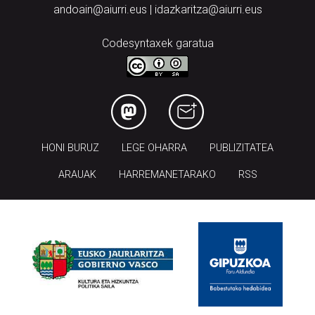
andoain@aiurri.eus | idazkaritza@aiurri.eus
Codesyntaxek garatua
HONI BURUZ
LEGE OHARRA
PUBLIZITATEA
ARAUAK
HARREMANETARAKO
RSS