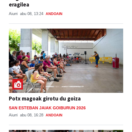
eragilea
Aiurri
abu 08, 13:24
ANDOAIN
Potx magoak girotu du goiza
SAN ESTEBAN JAIAK GOIBURUN 2026
Aiurri
abu 08, 16:28
ANDOAIN