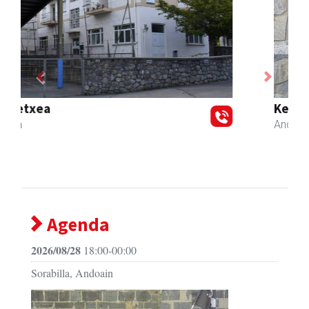
Previous
Next
Keinu euskal jantziak
Andoain
- Arropa-dendak
Agenda
2026/08/28
18:00-00:00
Sorabilla, Andoain