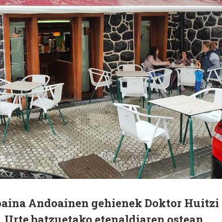
baina Andoainen gehienek Doktor Huitzi
. Urte batzuetako etenaldiaren ostean,