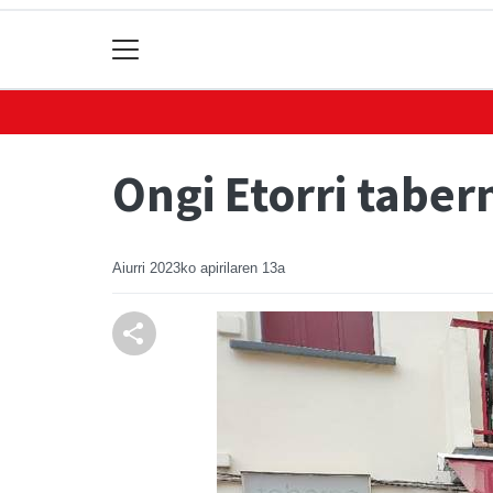
Ongi Etorri taber
Aiurri
2023ko apirilaren 13a