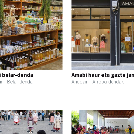
i belar-denda
Amabi haur eta gazte ja
in
- Belar-denda
Andoain
- Arropa-dendak