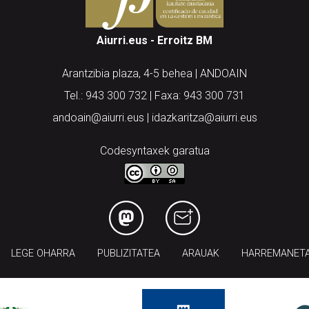
Aiurri.eus - Erroitz BM
Arantzibia plaza, 4-5 behea | ANDOAIN
Tel.: 943 300 732 | Faxa: 943 300 731
andoain@aiurri.eus | idazkaritza@aiurri.eus
Codesyntaxek garatua
LEGE OHARRA
PUBLIZITATEA
ARAUAK
HARREMANET