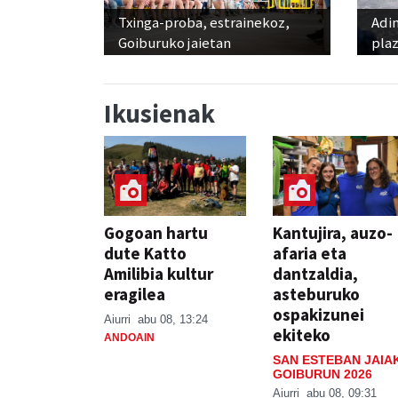
Txinga-proba, estrainekoz,
Adi
Goiburuko jaietan
pla
Ikusienak
Gogoan hartu
Kantujira, auzo-
dute Katto
afaria eta
Amilibia kultur
dantzaldia,
eragilea
asteburuko
ospakizunei
Aiurri
abu 08, 13:24
ekiteko
ANDOAIN
SAN ESTEBAN JAIA
GOIBURUN 2026
Aiurri
abu 08, 09:31