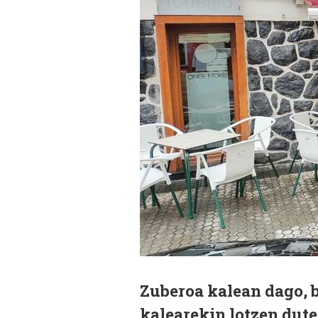
Zuberoa kalean dago, 
kalearekin lotzen dute