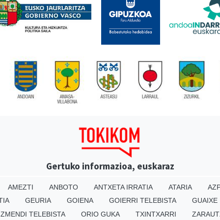
Gertuko informazioa, euskaraz
AMEZTI
ANBOTO
ANTXETA IRRATIA
ATARIA
AZP
TIA
GEURIA
GOIENA
GOIERRI TELEBISTA
GUAIXE
IZMENDI TELEBISTA
ORIO GUKA
TXINTXARRI
ZARAUT