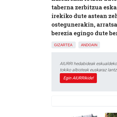
taberna zerbitzua eska
irekiko dute astean zeh
ostegunerakin, arratsa
berezia egingo dute be
GIZARTEA
ANDOAIN
AIURRI hedabideak eskualdeko n
tokiko albisteak euskaraz lan
Egin AIURRIkide!