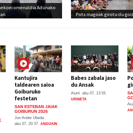
nekoei omenaldia Adunako
zan
Potx magoak girotu du goi
Kantujira
Babes zabala jaso
P
taldearen saioa
du Ansak
gi
Goiburuko
SA
Aiurri
abu 07, 13:55
festetan
GO
URNIETA
Aiu
SAN ESTEBAN JAIAK
AN
GOIBURUN 2026
Jon Ander Ubeda
K
abu 07, 20:37
ANDOAIN