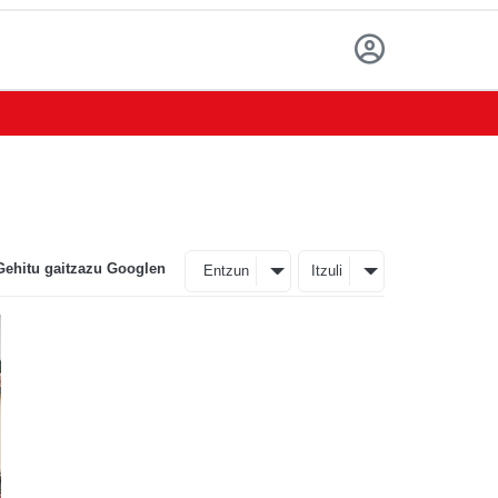
Gehitu gaitzazu Googlen
Entzun
Itzuli