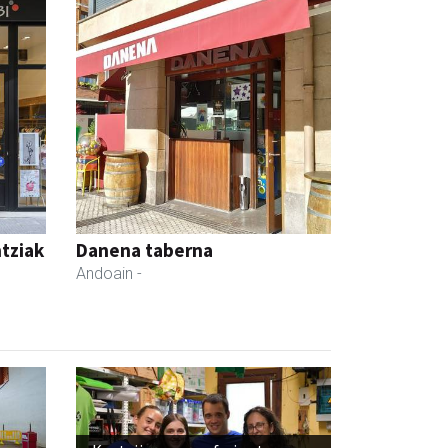
ntziak
Danena taberna
Andoain
-