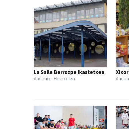
La Salle Berrozpe Ikastetxea
Xixor
Andoain
- Hezkuntza
Andoa