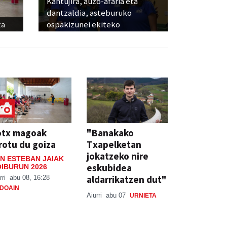
Kantujira, auzo-afaria eta
dantzaldia, asteburuko
za
ospakizunei ekiteko
otx magoak
"Banakako
rotu du goiza
Txapelketan
jokatzeko nire
N ESTEBAN JAIAK
eskubidea
IBURUN 2026
aldarrikatzen dut"
rri
abu 08, 16:28
DOAIN
Aiurri
abu 07
URNIETA