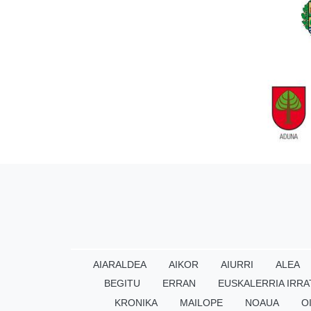
AIARALDEA
AIKOR
AIURRI
ALEA
BEGITU
ERRAN
EUSKALERRIA IRRA
KRONIKA
MAILOPE
NOAUA
O