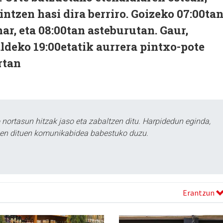
intzen hasi dira berriro. Goizeko 07:00ta
ar, eta 08:00tan asteburutan. Gaur,
ldeko 19:00etatik aurrera pintxo-pote
rtan
ortasun hitzak jaso eta zabaltzen ditu. Harpidedun eginda,
tzen dituen komunikabidea babestuko duzu.
Erantzun